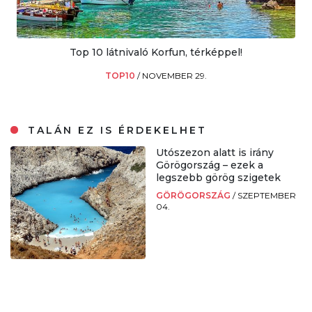
Top 10 látnivaló Korfun, térképpel!
TOP10
/
NOVEMBER 29.
TALÁN EZ IS ÉRDEKELHET
Utószezon alatt is irány
Görögország – ezek a
legszebb görög szigetek
GÖRÖGORSZÁG
/
SZEPTEMBER
04.