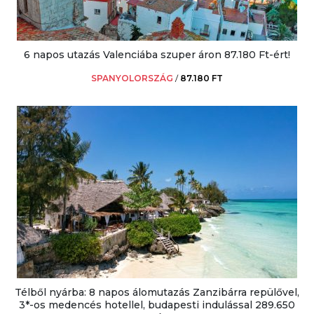
6 napos utazás Valenciába szuper áron 87.180 Ft-ért!
SPANYOLORSZÁG
/
87.180 FT
Télből nyárba: 8 napos álomutazás Zanzibárra repülővel,
3*-os medencés hotellel, budapesti indulással 289.650