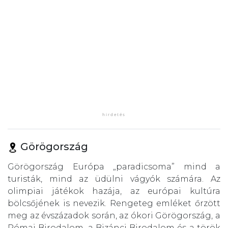
Görögország
Görögország Európa „paradicsoma” mind a
turisták, mind az üdülni vágyók számára. Az
olimpiai játékok hazája, az európai kultúra
bölcsőjének is nevezik. Rengeteg emléket őrzött
meg az évszázadok során, az ókori Görögország, a
Római Birodalom, a Bizánci Birodalom és a török