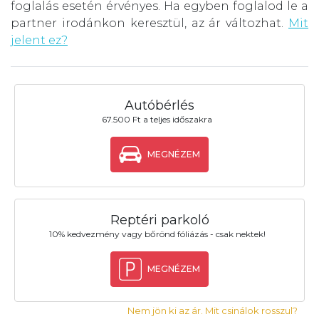
foglalás esetén érvényes. Ha egyben foglalod le a
partner irodánkon keresztül, az ár változhat.
Mit
jelent ez?
Autóbérlés
67.500 Ft a teljes időszakra
MEGNÉZEM
Reptéri parkoló
10% kedvezmény vagy bőrönd fóliázás - csak nektek!
MEGNÉZEM
Nem jön ki az ár. Mit csinálok rosszul?