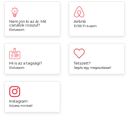
Nem jön ki az ár. Mit
Airbnb
csinálok rosszul?
10.100 Ft kupon
Elolvasom
Mi is az a tagsági?
Tetszett?
Elolvasom
Segíts egy megosztással!
Instagram
Kövess minket!