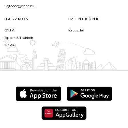
Sajtómegjelenések
HASZNOS
ÍRJ NEKÜNK
GY.I.K.
Kapcsolat
Tippek & Trükkök
TOP10