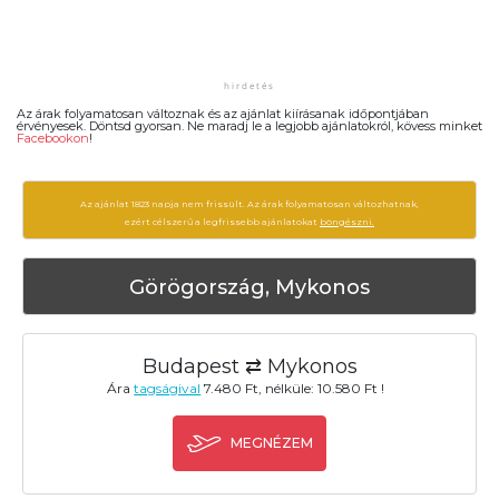
Az árak folyamatosan változnak és az ajánlat kiírásanak időpontjában
érvényesek. Döntsd gyorsan. Ne maradj le a legjobb ajánlatokról, kövess minket
Facebookon
!
Az ajánlat 1823 napja nem frissült. Az árak folyamatosan változhatnak,
ezért célszerű a legfrissebb ajánlatokat
böngészni.
Görögország, Mykonos
Budapest ⇄ Mykonos
Ára
tagságival
7.480 Ft, nélküle: 10.580 Ft !
MEGNÉZEM