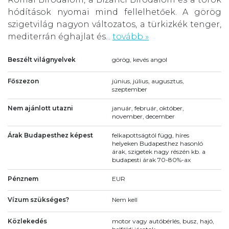
hódítások nyomai mind fellelhetőek. A görög
szigetvilág nagyon változatos, a türkizkék tenger,
mediterrán éghajlat és...
tovább »
Beszélt világnyelvek
görög, kevés angol
Főszezon
június, július, augusztus,
szeptember
Nem ajánlott utazni
január, február, október,
november, december
Árak Budapesthez képest
felkapottságtól függ, híres
helyeken Budapesthez hasonló
árak, szigetek nagy részén kb. a
budapesti árak 70-80%-ax
Pénznem
EUR
Vízum szükséges?
Nem kell
Közlekedés
motor vagy autóbérlés, busz, hajó,