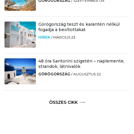
GÖRÖGORSZÁG
/
SZEPTEMBER 04.
Görögország teszt és karantén nélkül
fogadja a beoltottakat
HÍREK
/
MÁRCIUS 23.
48 óra Santorini szigetén – naplemente,
strandok, látnivalók
GÖRÖGORSZÁG
/
AUGUSZTUS 22.
ÖSSZES CIKK