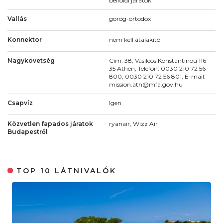
belföldi járatok
Vallás
görög-ortodox
Konnektor
nem kell átalakító
Nagykövetség
Cím: 38, Vasileos Konstantinou 116
35 Athén, Telefon: 0030 210 72 56
800, 0030 210 72 56 801, E-mail:
mission.ath@mfa.gov.hu
Csapvíz
Igen
Közvetlen fapados járatok
ryanair, Wizz Air
Budapestről
TOP 10 LÁTNIVALÓK