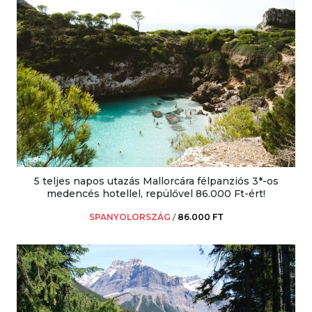
5 teljes napos utazás Mallorcára félpanziós 3*-os
medencés hotellel, repülővel 86.000 Ft-ért!
SPANYOLORSZÁG
/
86.000 FT