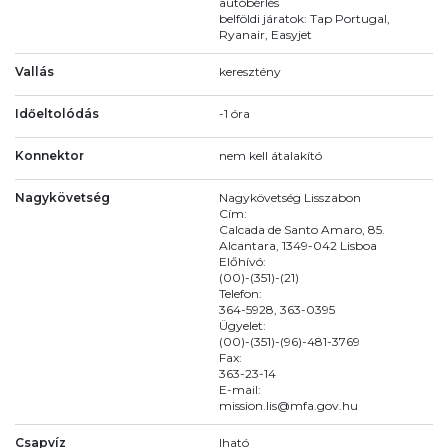
autóbérlés
belföldi járatok: Tap Portugal,
Ryanair, Easyjet
Vallás
keresztény
Időeltolódás
-1 óra
Konnektor
nem kell átalakító
Nagykövetség
Nagykövetség Lisszabon
Cím:
Calcada de Santo Amaro, 85.
Alcantara, 1349-042 Lisboa
Előhívó:
(00)-(351)-(21)
Telefon:
364-5928, 363-0395
Ügyelet:
(00)-(351)-(96)-481-3769
Fax:
363-23-14
E-mail:
mission.lis@mfa.gov.hu
Csapvíz
Iható