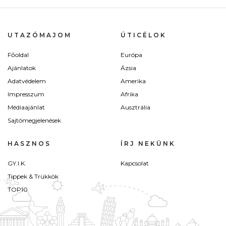
UTAZÓMAJOM
ÚTICÉLOK
Főoldal
Európa
Ajánlatok
Ázsia
Adatvédelem
Amerika
Impresszum
Afrika
Médiaajánlat
Ausztrália
Sajtómegjelenések
HASZNOS
ÍRJ NEKÜNK
GY.I.K.
Kapcsolat
Tippek & Trükkök
TOP10