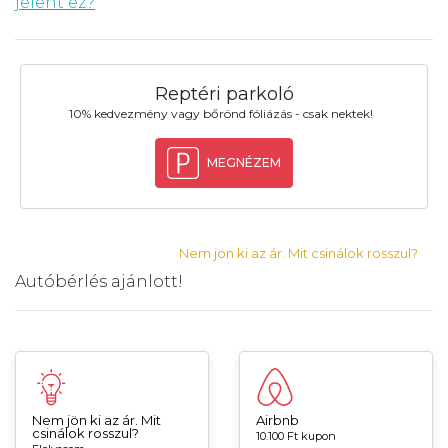
jelent ez?
Reptéri parkoló
10% kedvezmény vagy bőrönd fóliázás - csak nektek!
MEGNÉZEM
Nem jön ki az ár. Mit csinálok rosszul?
Autóbérlés ajánlott!
Nem jön ki az ár. Mit
Airbnb
csinálok rosszul?
10.100 Ft kupon