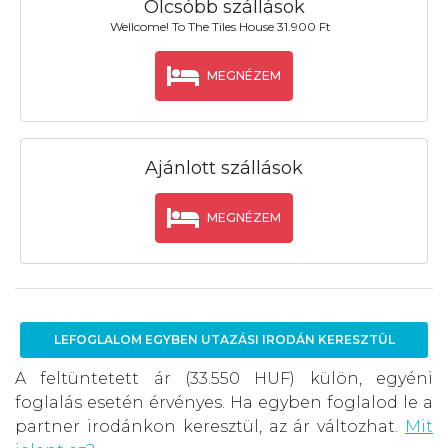
Olcsóbb szállások
Wellcome! To The Tiles House 31.900 Ft
MEGNÉZEM
Ajánlott szállások
MEGNÉZEM
LEFOGLALOM EGYBEN UTAZÁSI IRODÁN KERESZTÜL
A feltüntetett ár (33.550 HUF) külön, egyéni
foglalás esetén érvényes. Ha egyben foglalod le a
partner irodánkon keresztül, az ár változhat.
Mit