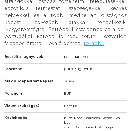
strandokkal, csodás történelmi településekkel,
egzotikus természeti szépségekkel, kedves
helyiekkel és a többi mediterrán országhoz
képest kedvezőbb árakkal rendelkezik.
Magyarországról Portóba, Lisszabonba és a dél-
portugáliai Faroba is repülhetünk közvetlen
fapados járattal. Hova érdemes...
tovább »
Beszélt világnyelvek
portugál, angol
Főszezon
július, augusztus
Árak Budapesthez képest
120%x
Pénznem
EUR
Vízum szükséges?
Nem kell
Közlekedés
busz: Rede-Expressos, Renex, Eva-
bus
vonat: Comboios de Portugal