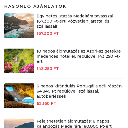
HASONLÓ AJÁNLATOK
Egy hetes utazás Madeirára tavasszal
167.300 Ft-ért! Közvetlen járattal és
szállással!
167.300 FT
10 napos álomutazás az Azori-szigetekre
medencés hotellel, repülővel 143.250 Ft-
ért!
143.250 FT
6 napos kirándulás Portugália déli részén
64.840 Ft repülővel, szállással,
autóbérléssel!
62.160 FT
Felejthetetlen álomutazás: 8 napos
kalandozás Madeirára 160.000 Ft-ért!