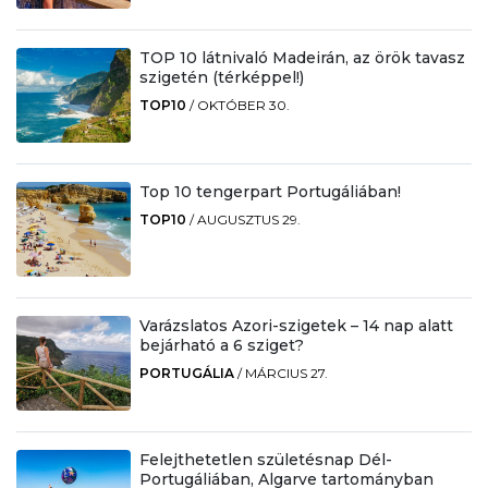
TOP 10 látnivaló Madeirán, az örök tavasz
szigetén (térképpel!)
TOP10
/
OKTÓBER 30.
Top 10 tengerpart Portugáliában!
TOP10
/
AUGUSZTUS 29.
Varázslatos Azori-szigetek – 14 nap alatt
bejárható a 6 sziget?
PORTUGÁLIA
/
MÁRCIUS 27.
Felejthetetlen születésnap Dél-
Portugáliában, Algarve tartományban