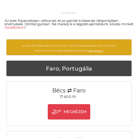
Az árak folyamatosan változnak és az ajánlat kiírásanak időpontjában
érvényesek. Döntsd gyorsan. Ne maradj le a legjobb ajánlatokról, kövess minket
Facebookon
!
Az ajánlat 2739 napja nem frissült. Az árak folyamatosan változhatnak,
ezért célszerű a legfrissebb ajánlatokat
böngészni.
Faro, Portugália
Bécs ⇄ Faro
17.600 Ft
MEGNÉZEM