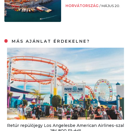
HORVÁTORSZÁG
/
MÁJUS 20.
MÁS AJÁNLAT ÉRDEKELNE?
Retúr repülőjegy Los Angelesbe American Airlines-szal
184.800 Ft-ért!