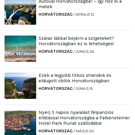
Autóval Horvátországba? – így néz ki a
matek
HORVÁTORSZÁG
/
ÁPRILIS 12.
Száraz lábbal bejárni a szigeteket?
Horvátországban ez is lehetséges!
HORVÁTORSZÁG
/
JÚNIUS 26.
Ezek a legjobb titkos strandok és
eldugott öblök Horvátországban
HORVÁTORSZÁG
/
JÚNIUS 15.
Nyerj 3 napos nyaralást félpanziós
ellátással Horvátországba a Falkensteiner
Hotel Park Punat szállodába!
HORVÁTORSZÁG
/
MÁJUS 20.