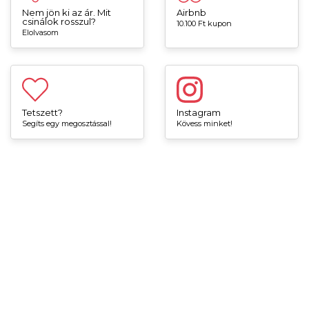
Nem jön ki az ár. Mit
Airbnb
csinálok rosszul?
10.100 Ft kupon
Elolvasom
Tetszett?
Instagram
Segíts egy megosztással!
Kövess minket!