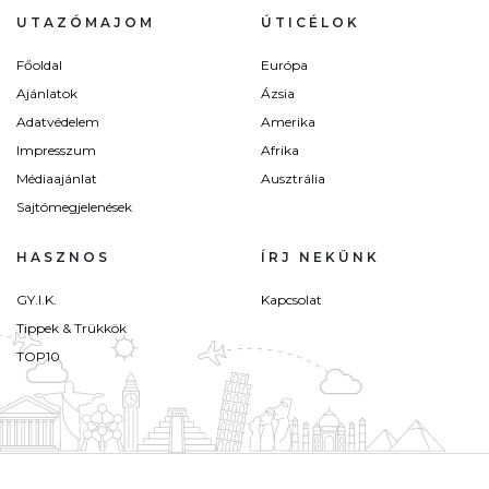
UTAZÓMAJOM
ÚTICÉLOK
Főoldal
Európa
Ajánlatok
Ázsia
Adatvédelem
Amerika
Impresszum
Afrika
Médiaajánlat
Ausztrália
Sajtómegjelenések
HASZNOS
ÍRJ NEKÜNK
GY.I.K.
Kapcsolat
Tippek & Trükkök
TOP10