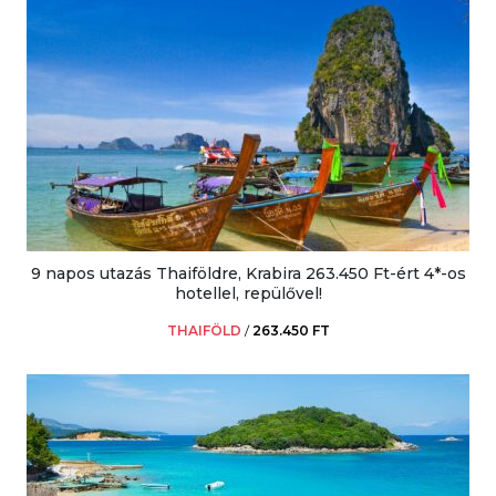
9 napos utazás Thaiföldre, Krabira 263.450 Ft-ért 4*-os
hotellel, repülővel!
THAIFÖLD
/
263.450 FT