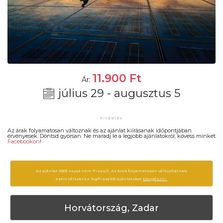
11.900
Ft
Ár:
július 29 - augusztus 5
Az árak folyamatosan változnak és az ajánlat kiírásanak időpontjában
érvényesek. Döntsd gyorsan. Ne maradj le a legjobb ajánlatokról, kövess minket
Facebookon
!
Az ajánlat 1859 napja nem frissült. Az árak folyamatosan változhatnak,
ezért célszerű a legfrissebb ajánlatokat
böngészni.
Horvátország, Zadar