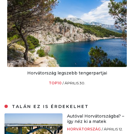
Horvátország legszebb tengerpartjai
TOP10
/
ÁPRILIS 30.
TALÁN EZ IS ÉRDEKELHET
Autóval Horvátországba? –
így néz ki a matek
HORVÁTORSZÁG
/
ÁPRILIS 12.