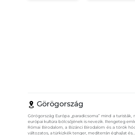
Görögország
Görögország Európa „paradicsoma” mind a turisták, m
európai kultúra bölcsőjének is nevezik. Rengeteg eml
Római Birodalom, a Bizánci Birodalom és a török hód
változatos, a türkizkék tenger, mediterrán éghajlat és..