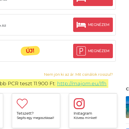
MEGNÉZEM
 All
ÚJ!
MEGNÉZEM
Nem jön ki az ár. Mit csinálok rosszul?
b PCR teszt 11.900 Ft: 
http://majom.eu/Ifh
Tetszett?
Instagram
Segíts egy megosztással!
Kövess minket!