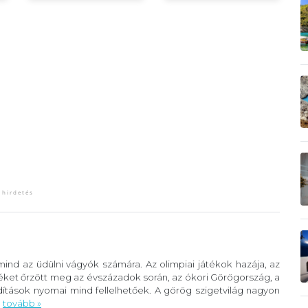
ind az üdülni vágyók számára. Az olimpiai játékok hazája, az
éket őrzött meg az évszázadok során, az ókori Görögország, a
ítások nyomai mind fellelhetőek. A görög szigetvilág nagyon
.
tovább »