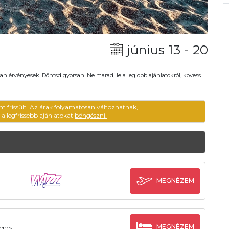
június 13 - 20
an érvényesek. Döntsd gyorsan. Ne maradj le a legjobb ajánlatokról, kövess
em frissült. Az árak folyamatosan változhatnak,
ű a legfrissebb ajánlatokat
böngészni.
MEGNÉZEM
MEGNÉZEM
yenes