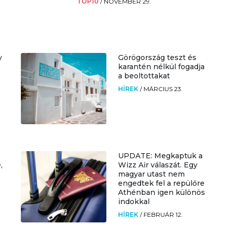
TOP10
/
NOVEMBER 29.
y
Görögország teszt és
karantén nélkül fogadja
a beoltottakat
HÍREK
/
MÁRCIUS 23.
UPDATE: Megkaptuk a
,
Wizz Air válaszát. Egy
magyar utast nem
engedtek fel a repülőre
Athénban igen különös
indokkal
HÍREK
/
FEBRUÁR 12.