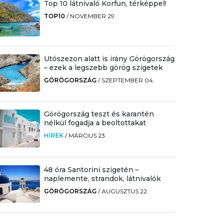
Top 10 látnivaló Korfun, térképpel!
TOP10
/
NOVEMBER 29.
Utószezon alatt is irány Görögország
– ezek a legszebb görög szigetek
GÖRÖGORSZÁG
/
SZEPTEMBER 04.
Görögország teszt és karantén
nélkül fogadja a beoltottakat
HÍREK
/
MÁRCIUS 23.
48 óra Santorini szigetén –
naplemente, strandok, látnivalók
GÖRÖGORSZÁG
/
AUGUSZTUS 22.