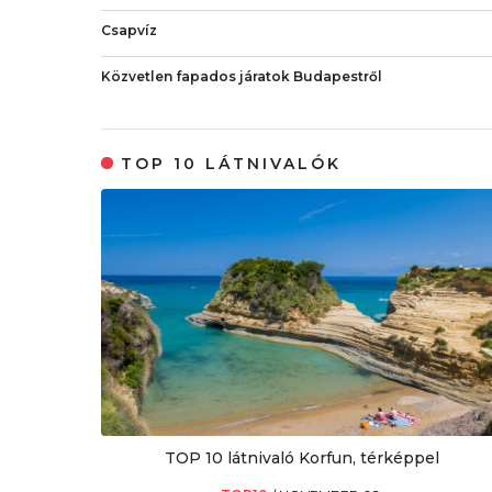
Csapvíz
Közvetlen fapados járatok Budapestről
TOP 10 LÁTNIVALÓK
TOP 10 látnivaló Korfun, térképpel