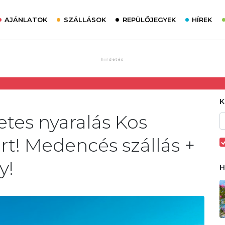
AJÁNLATOK
SZÁLLÁSOK
REPÜLŐJEGYEK
HÍREK
tes nyaralás Kos
rt! Medencés szállás +
y!