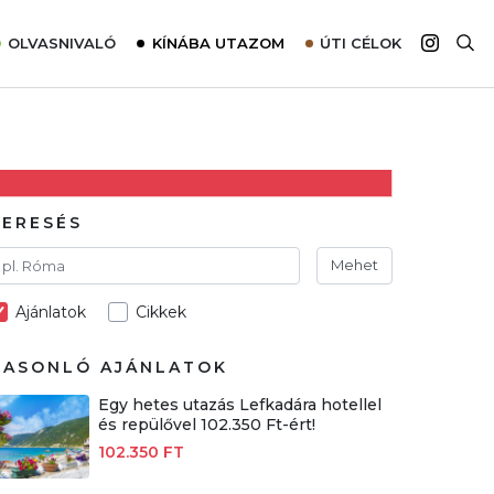
OLVASNIVALÓ
KÍNÁBA UTAZOM
ÚTI CÉLOK
Top 10 látnivalók térképpel
Európa
Tudnivalók az ajánlatok lefoglalásához
Ázsia
Tippek & Trükkök
Amerika
Utazómajom – CitySIM kártya a világutazóknak
Afrika
KERESÉS
Interjú
Ausztrália
Mehet
Élménybeszámolók
Ajánlatok
Cikkek
Szállodalátogatás
Sajtómegjelenések
HASONLÓ AJÁNLATOK
Egy hetes utazás Lefkadára hotellel
és repülővel 102.350 Ft-ért!
102.350 FT