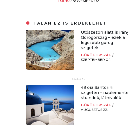
TOP10
/
NOVEMBER 02.
TALÁN EZ IS ÉRDEKELHET
Utószezon alatt is irán
Görögország – ezek a
legszebb görög
szigetek
GÖRÖGORSZÁG
/
SZEPTEMBER 04.
48 óra Santorini
szigetén – naplemente
strandok, látnivalók
GÖRÖGORSZÁG
/
AUGUSZTUS 22.