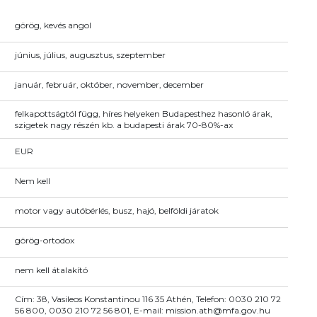
görög, kevés angol
június, július, augusztus, szeptember
január, február, október, november, december
felkapottságtól függ, híres helyeken Budapesthez hasonló árak,
szigetek nagy részén kb. a budapesti árak 70-80%-ax
EUR
Nem kell
motor vagy autóbérlés, busz, hajó, belföldi járatok
görög-ortodox
nem kell átalakító
Cím: 38, Vasileos Konstantinou 116 35 Athén, Telefon: 0030 210 72
56 800, 0030 210 72 56 801, E-mail: mission.ath@mfa.gov.hu