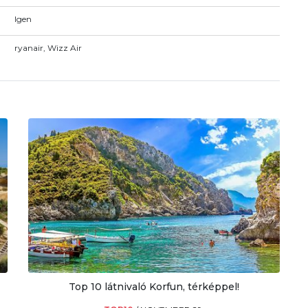
Igen
ryanair, Wizz Air
Top 10 látnivaló Korfun, térképpel!