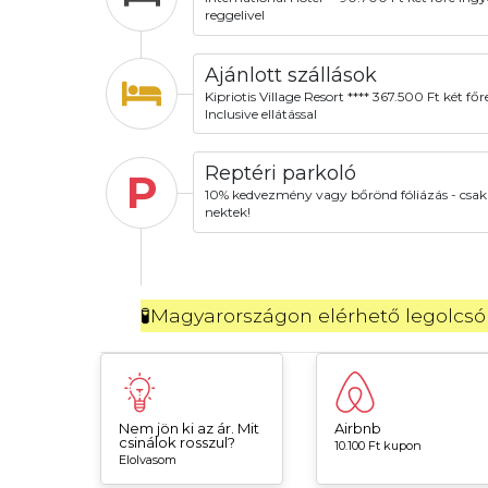
reggelivel
Ajánlott szállások
Kipriotis Village Resort **** 367.500 Ft két főre
Inclusive ellátással
Reptéri parkoló
P
10% kedvezmény vagy bőrönd fóliázás - csak
nektek!
🧪Magyarországon elérhető legolcsób
Nem jön ki az ár. Mit
Airbnb
csinálok rosszul?
10.100 Ft kupon
Elolvasom