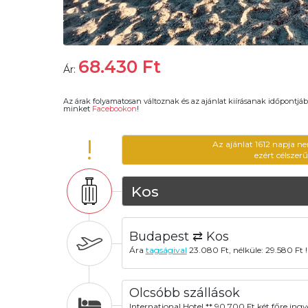
68.430
Ft
Ár:
Az árak folyamatosan változnak és az ajánlat kiírásanak időpontjáb
minket
Facebookon
!
!
Az ajánlat 1612 napja n
ezért célszer
Kos
Budapest ⇄ Kos
Ára
tagságival
23.080 Ft, nélküle: 29.580 Ft !
Olcsóbb szállások
International Hotel ** 90.700 Ft két főre ing