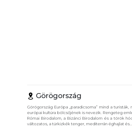
Görögország
Görögország Európa „paradicsoma” mind a turisták, m
európai kultúra bölcsőjének is nevezik. Rengeteg eml
Római Birodalom, a Bizánci Birodalom és a török hód
változatos, a türkizkék tenger, mediterrán éghajlat és..