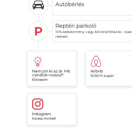
Autóbérlés
Reptéri parkoló
P
10% kedvezmény vagy bőrönd fóliázás - csak
nektek!
Nem jön ki az ár. Mit
Airbnb
csinálok rosszul?
10.100 Ft kupon
Elolvasom
Instagram
Kövess minket!