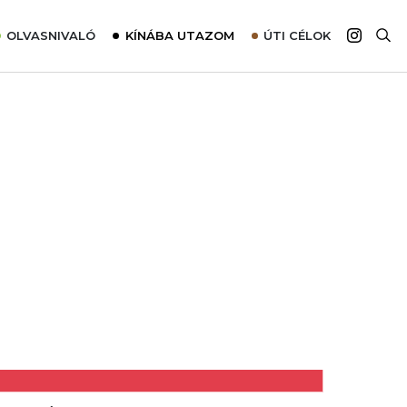
OLVASNIVALÓ
KÍNÁBA UTAZOM
ÚTI CÉLOK
Top 10 látnivalók térképpel
Európa
Tudnivalók az ajánlatok lefoglalásához
Ázsia
Tippek & Trükkök
Amerika
Utazómajom – CitySIM kártya a világutazóknak
Afrika
Interjú
Ausztrália
Élménybeszámolók
Szállodalátogatás
Sajtómegjelenések