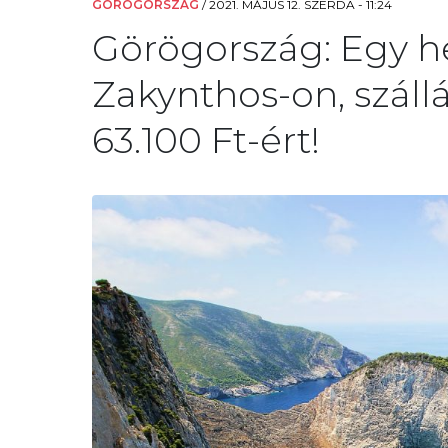
GÖRÖGORSZÁG
/
2021. MÁJUS 12. SZERDA - 11:24
Görögország: Egy he
Zakynthos-on, szállá
63.100 Ft-ért!