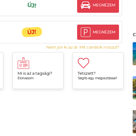
ÚJ!
MEGNÉZEM
ÚJ!
MEGNÉZEM
Nem jön ki az ár. Mit csinálok rosszul?
Mi is az a tagsági?
Tetszett?
Elolvasom
Segíts egy megosztással!