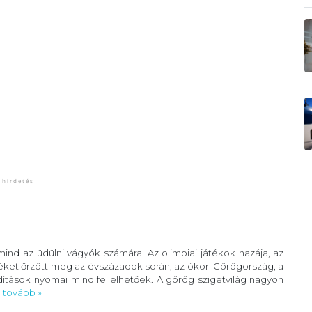
ind az üdülni vágyók számára. Az olimpiai játékok hazája, az
éket őrzött meg az évszázadok során, az ókori Görögország, a
ítások nyomai mind fellelhetőek. A görög szigetvilág nagyon
.
tovább »