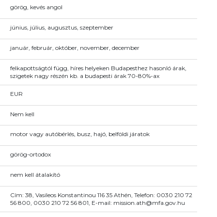
görög, kevés angol
június, július, augusztus, szeptember
január, február, október, november, december
felkapottságtól függ, híres helyeken Budapesthez hasonló árak,
szigetek nagy részén kb. a budapesti árak 70-80%-ax
EUR
Nem kell
motor vagy autóbérlés, busz, hajó, belföldi járatok
görög-ortodox
nem kell átalakító
Cím: 38, Vasileos Konstantinou 116 35 Athén, Telefon: 0030 210 72
56 800, 0030 210 72 56 801, E-mail: mission.ath@mfa.gov.hu