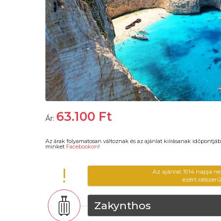
63.100
Ft
Ár:
Az árak folyamatosan változnak és az ajánlat kiírásanak időpontjáb
minket
Facebookon
!
!
Az ajánlat 1914 napja n
ezért célszer
Zakynthos