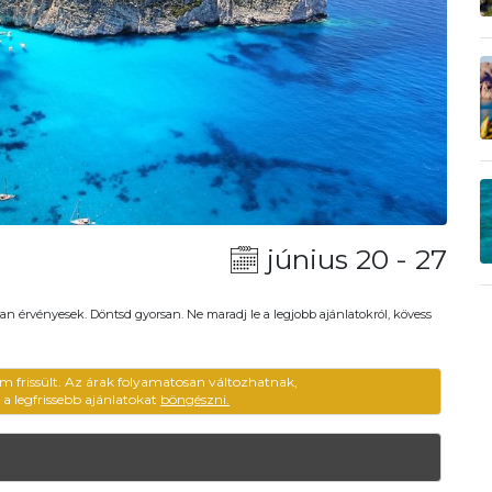
június 20 - 27
an érvényesek. Döntsd gyorsan. Ne maradj le a legjobb ajánlatokról, kövess
em frissült. Az árak folyamatosan változhatnak,
ű a legfrissebb ajánlatokat
böngészni.