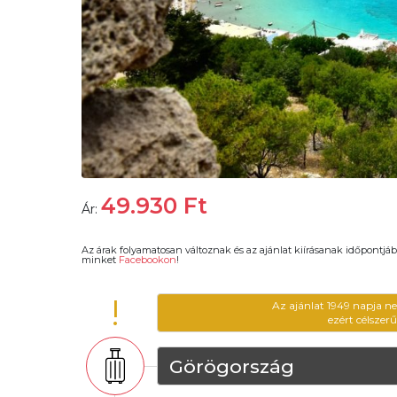
49.930
Ft
Ár:
Az árak folyamatosan változnak és az ajánlat kiírásanak időpontjáb
minket
Facebookon
!
!
Az ajánlat 1949 napja n
ezért célszer
Görögország