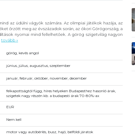
ind az üdülni vágyók számára. Az olimpiai játékok hazája, az
éket őrzött meg az évszázadok során, az ókori Görögország, a
ítások nyomai mind fellelhetőek. A görög szigetvilág nagyon
.
tovább »
görög, kevés angol
június, július, augusztus, szeptember
január, február, október, november, december
felkapottságtól függ, híres helyeken Budapesthez hasonló árak,
szigetek nagy részén kb. a budapesti árak 70-80%-ax
EUR
Nem kell
motor vagy autóbérlés, busz, hajó, belföldi járatok