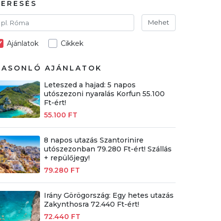
KERESÉS
Mehet
Ajánlatok
Cikkek
HASONLÓ AJÁNLATOK
Leteszed a hajad: 5 napos
utószezoni nyaralás Korfun 55.100
Ft-ért!
55.100 FT
8 napos utazás Szantorinire
utószezonban 79.280 Ft-ért! Szállás
+ repülőjegy!
79.280 FT
Irány Görögország: Egy hetes utazás
Zakynthosra 72.440 Ft-ért!
72.440 FT