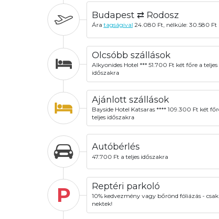
Budapest ⇄ Rodosz
Ára
tagságival
24.080 Ft, nélküle: 30.580 Ft 
Olcsóbb szállások
Alkyonides Hotel *** 51.700 Ft két főre a teljes
időszakra
Ajánlott szállások
Bayside Hotel Katsaras **** 109.300 Ft két főr
teljes időszakra
Autóbérlés
47.700 Ft a teljes időszakra
Reptéri parkoló
P
10% kedvezmény vagy bőrönd fóliázás - csak
nektek!