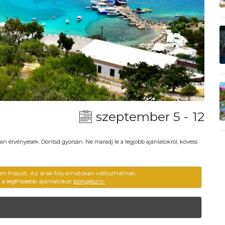
szeptember 5 - 12
an érvényesek. Döntsd gyorsan. Ne maradj le a legjobb ajánlatokról, kövess
em frissült. Az árak folyamatosan változhatnak,
ű a legfrissebb ajánlatokat
böngészni.