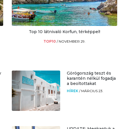
Top 10 látnivaló Korfun, térképpel!
TOP10
/
NOVEMBER 29.
y
Görögország teszt és
karantén nélkül fogadja
a beoltottakat
HÍREK
/
MÁRCIUS 23.
UPDATE: Megkaptuk a