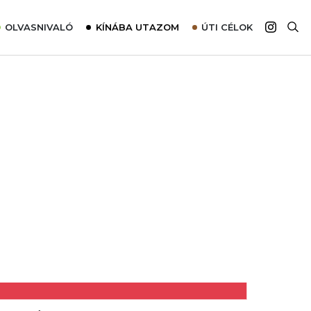
OLVASNIVALÓ
KÍNÁBA UTAZOM
ÚTI CÉLOK
Top 10 látnivalók térképpel
Európa
Tudnivalók az ajánlatok lefoglalásához
Ázsia
Tippek & Trükkök
Amerika
Utazómajom – CitySIM kártya a világutazóknak
Afrika
Interjú
Ausztrália
Élménybeszámolók
Szállodalátogatás
Sajtómegjelenések