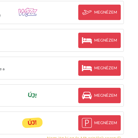
MEGNÉZEM
!
MEGNÉZEM
MEGNÉZEM
e a
ÚJ!
MEGNÉZEM
ÚJ!
MEGNÉZEM
Nem jön ki az ár. Mit csinálok rosszul?