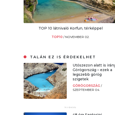
TOP 10 látnivaló Korfun, térképpel
TOP10
/
NOVEMBER 02.
TALÁN EZ IS ÉRDEKELHET
Utószezon alatt is irán
Görögország – ezek a
legszebb görög
szigetek
GÖRÖGORSZÁG
/
SZEPTEMBER 04.
48 óra Santorini