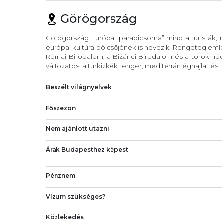
Görögország
Görögország Európa „paradicsoma” mind a turisták, m
európai kultúra bölcsőjének is nevezik. Rengeteg eml
Római Birodalom, a Bizánci Birodalom és a török hód
változatos, a türkizkék tenger, mediterrán éghajlat és..
Beszélt világnyelvek
Főszezon
Nem ajánlott utazni
Árak Budapesthez képest
Pénznem
Vízum szükséges?
Közlekedés