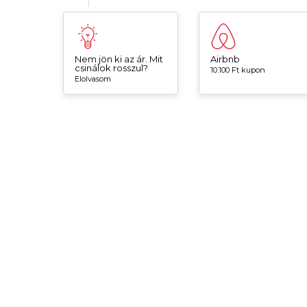
Nem jön ki az ár. Mit
Airbnb
csinálok rosszul?
10.100 Ft kupon
Elolvasom