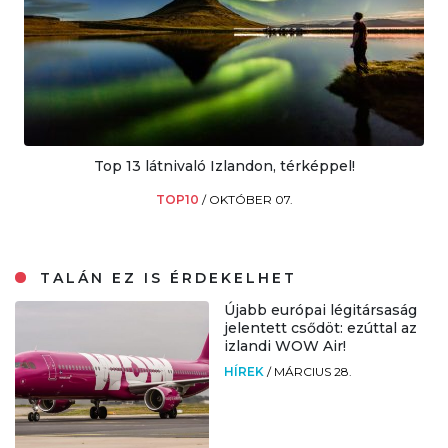
Top 13 látnivaló Izlandon, térképpel!
TOP10
/
OKTÓBER 07.
TALÁN EZ IS ÉRDEKELHET
Újabb európai légitársaság
jelentett csődöt: ezúttal az
izlandi WOW Air!
HÍREK
/
MÁRCIUS 28.