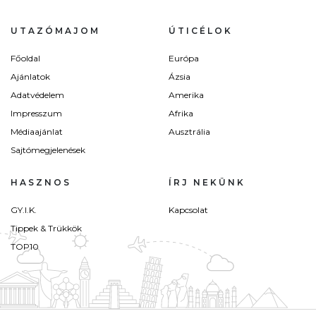
UTAZÓMAJOM
ÚTICÉLOK
Főoldal
Európa
Ajánlatok
Ázsia
Adatvédelem
Amerika
Impresszum
Afrika
Médiaajánlat
Ausztrália
Sajtómegjelenések
HASZNOS
ÍRJ NEKÜNK
GY.I.K.
Kapcsolat
Tippek & Trükkök
TOP10