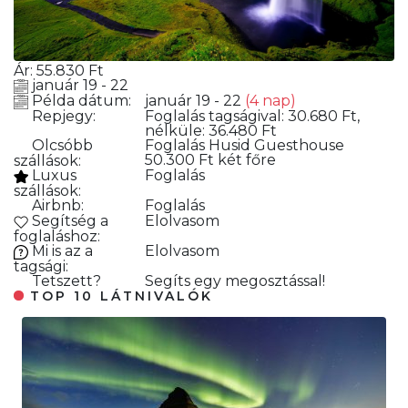
Ár:
55.830
Ft
január 19 - 22
Példa dátum:
január 19 - 22
(4 nap)
Repjegy:
Foglalás
tagságival: 30.680 Ft,
nélküle: 36.480 Ft
Olcsóbb
Foglalás
Husid Guesthouse
50.300 Ft két főre
szállások:
Luxus
Foglalás
szállások:
Airbnb:
Foglalás
Segítség a
Elolvasom
foglaláshoz:
Mi is az a
Elolvasom
tagsági:
Tetszett?
Segíts egy megosztással!
TOP 10 LÁTNIVALÓK