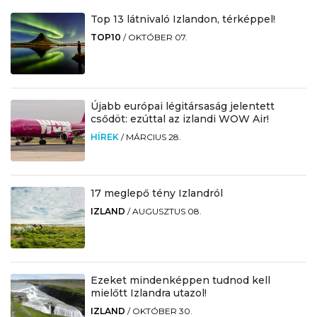
Top 13 látnivaló Izlandon, térképpel!
TOP10
/
OKTÓBER 07.
Újabb európai légitársaság jelentett
csődöt: ezúttal az izlandi WOW Air!
HÍREK
/
MÁRCIUS 28.
17 meglepő tény Izlandról
IZLAND
/
AUGUSZTUS 08.
Ezeket mindenképpen tudnod kell
mielőtt Izlandra utazol!
IZLAND
/
OKTÓBER 30.