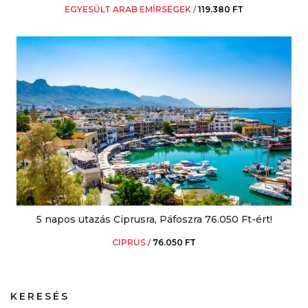
EGYESÜLT ARAB EMÍRSÉGEK
/
119.380 FT
5 napos utazás Ciprusra, Páfoszra 76.050 Ft-ért!
CIPRUS
/
76.050 FT
KERESÉS