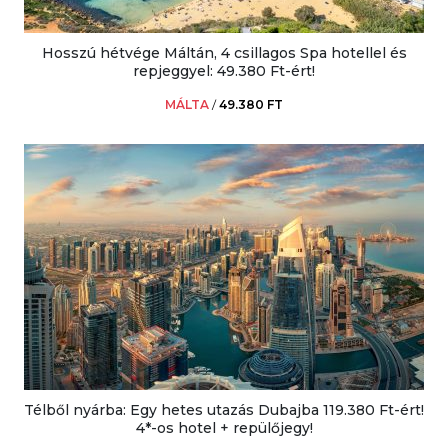
Hosszú hétvége Máltán, 4 csillagos Spa hotellel és
repjeggyel: 49.380 Ft-ért!
MÁLTA
/
49.380 FT
Télből nyárba: Egy hetes utazás Dubajba 119.380 Ft-ért!
4*-os hotel + repülőjegy!