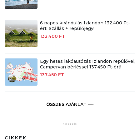
6 napos kirándulás Izlandon 132.400 Ft-
ért! Szállás + repülőjegy!
132.400 FT
Egy hetes lakóautózás Izlandon repülővel,
Campervan bérléssel 137.450 Ft-ért!
137.450 FT
ÖSSZES AJÁNLAT
CIKKEK