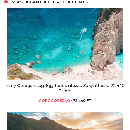
MÁS AJÁNLAT ÉRDEKELNE?
Irány Görögország: Egy hetes utazás Zakynthosra 72.440
Ft-ért!
GÖRÖGORSZÁG
/
72.440 FT