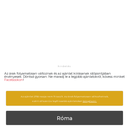
Az árak folyamatosan változnak és az ajánlat kiírásanak időpontjában
érvényesek. Döntsd gyorsan. Ne maradj le a legjobb ajánlatokról, kövess minket
Facebookon
!
Az ajánlat 2755 napja nem frissült. Az árak folyamatosan változhatnak,
ezért célszerű a legfrissebb ajánlatokat
böngészni.
Róma