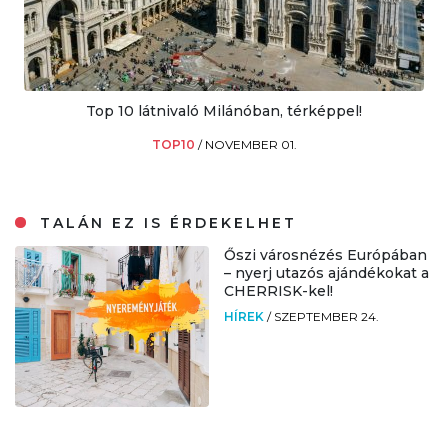
Top 10 látnivaló Milánóban, térképpel!
TOP10
/
NOVEMBER 01.
TALÁN EZ IS ÉRDEKELHET
Őszi városnézés Európában
– nyerj utazós ajándékokat a
CHERRISK-kel!
HÍREK
/
SZEPTEMBER 24.