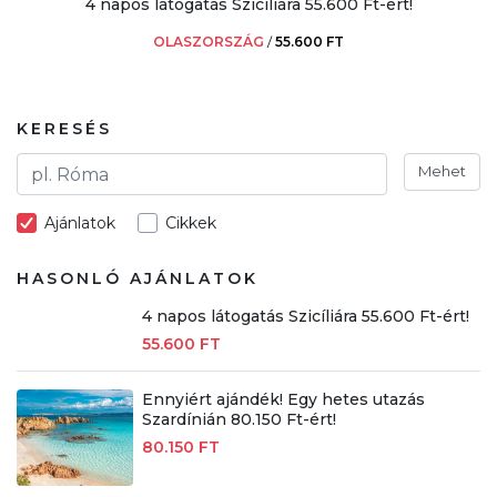
4 napos látogatás Szicíliára 55.600 Ft-ért!
OLASZORSZÁG
/
55.600 FT
KERESÉS
Mehet
Ajánlatok
Cikkek
HASONLÓ AJÁNLATOK
4 napos látogatás Szicíliára 55.600 Ft-ért!
55.600 FT
Ennyiért ajándék! Egy hetes utazás
Szardínián 80.150 Ft-ért!
80.150 FT