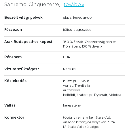
Sanremo, Cinque terre,...
tovább »
Beszélt világnyelvek
olasz, kevés angol
Főszezon
július, augusztus
Árak Budapesthez képest
180 % Észak-Olaszországban és
Rómában, 130 % délenx
Pénznem
EUR
Vízum szükséges?
Nem kell
Közlekedés
busz: pl. Flixbus
vonat: Trenitalia
autóbérlés
belföldi járatok: pl. Ryanair, Volotea
Vallás
keresztény
Konnektor
többnyire nem kell átalakító,
viszont bizonyos helyeken "TYPE
L" átalakító szükséges