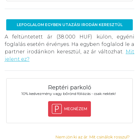
LEFOGLALOM EGYBEN UTAZÁSI IRODÁN KERESZTÜL
A feltüntetett ár (38.000 HUF) külön, egyéni
foglalás esetén érvényes. Ha egyben foglalod le a
partner irodánkon keresztül, az ár változhat.
Mit
jelent ez?
Reptéri parkoló
10% kedvezmény vagy bőrönd fóliázás - csak nektek!
MEGNÉZEM
Nem jön ki az ár. Mit csinálok rosszul?