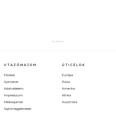
UTAZÓMAJOM
ÚTICÉLOK
Főoldal
Európa
Ajánlatok
Ázsia
Adatvédelem
Amerika
Impresszum
Afrika
Médiaajánlat
Ausztrália
Sajtómegjelenések