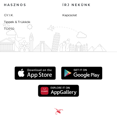
HASZNOS
ÍRJ NEKÜNK
GY.I.K.
Kapcsolat
Tippek & Trükkök
TOP10