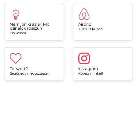
Nem jön ki az ár. Mit
Airbnb
csinálok rosszul?
10.100 Ft kupon
Elolvasom
Tetszett?
Instagram
Segíts egy megosztással!
Kövess minket!