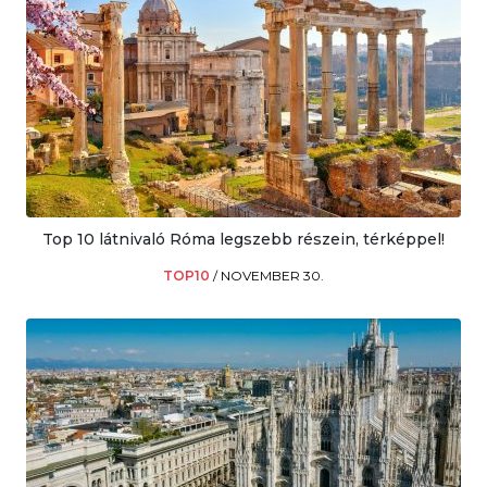
Top 10 látnivaló Róma legszebb részein, térképpel!
TOP10
/
NOVEMBER 30.