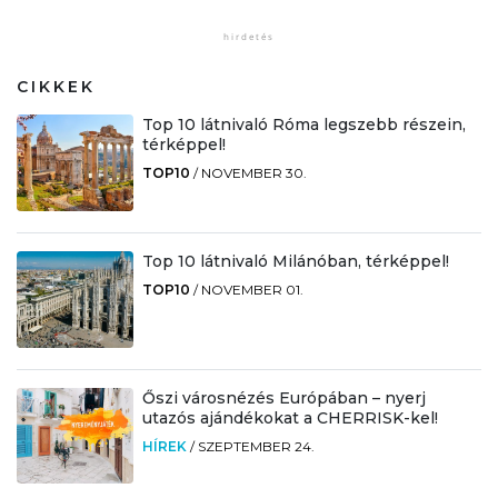
CIKKEK
Top 10 látnivaló Róma legszebb részein,
térképpel!
TOP10
/
NOVEMBER 30.
Top 10 látnivaló Milánóban, térképpel!
TOP10
/
NOVEMBER 01.
Őszi városnézés Európában – nyerj
utazós ajándékokat a CHERRISK-kel!
HÍREK
/
SZEPTEMBER 24.