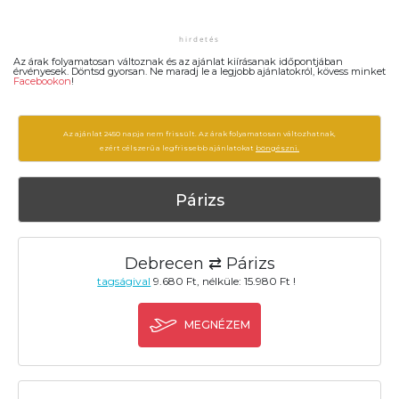
Az árak folyamatosan változnak és az ajánlat kiírásanak időpontjában
érvényesek. Döntsd gyorsan. Ne maradj le a legjobb ajánlatokról, kövess minket
Facebookon
!
Az ajánlat 2450 napja nem frissült. Az árak folyamatosan változhatnak,
ezért célszerű a legfrissebb ajánlatokat
böngészni.
Párizs
Debrecen ⇄ Párizs
tagságival
9.680 Ft, nélküle: 15.980 Ft !
MEGNÉZEM