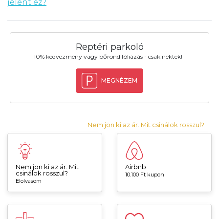
jelent ez?
Reptéri parkoló
10% kedvezmény vagy bőrönd fóliázás - csak nektek!
MEGNÉZEM
Nem jön ki az ár. Mit csinálok rosszul?
Nem jön ki az ár. Mit
Airbnb
csinálok rosszul?
10.100 Ft kupon
Elolvasom