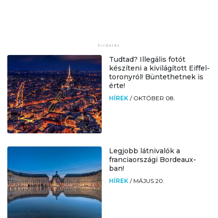
Tudtad? Illegális fotót
készíteni a kivilágított Eiffel-
toronyról! Büntethetnek is
érte!
HÍREK
/
OKTÓBER 08.
Legjobb látnivalók a
franciaországi Bordeaux-
ban!
HÍREK
/
MÁJUS 20.