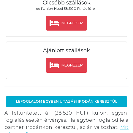
Olcsóbb szállások
de l'Union Hotel 58.300 Ft két főre
MEGNÉZEM
Ajánlott szállások
MEGNÉZEM
LEFOGLALOM EGYBEN UTAZÁSI IRODÁN KERESZTÜL
A feltüntetett ár (38.830 HUF) külön, egyéni
foglalás esetén érvényes. Ha egyben foglalod le a
partner irodánkon keresztül, az ár változhat.
Mit