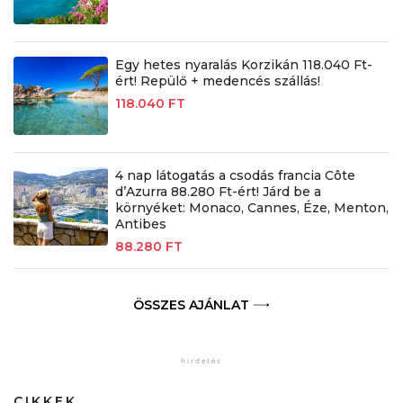
Egy hetes nyaralás Korzikán 118.040 Ft-
ért! Repülő + medencés szállás!
118.040 FT
4 nap látogatás a csodás francia Côte
d’Azurra 88.280 Ft-ért! Járd be a
környéket: Monaco, Cannes, Éze, Menton,
Antibes
88.280 FT
ÖSSZES AJÁNLAT
CIKKEK