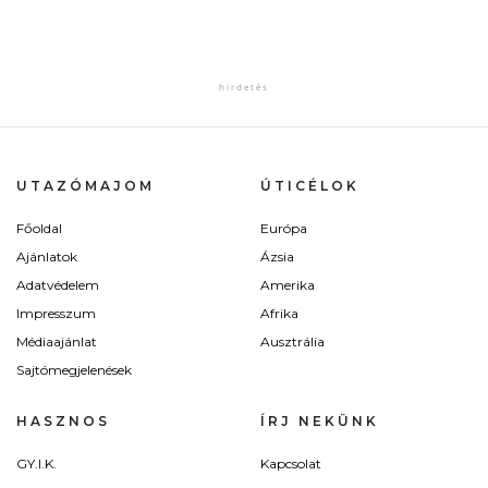
UTAZÓMAJOM
ÚTICÉLOK
Főoldal
Európa
Ajánlatok
Ázsia
Adatvédelem
Amerika
Impresszum
Afrika
Médiaajánlat
Ausztrália
Sajtómegjelenések
HASZNOS
ÍRJ NEKÜNK
GY.I.K.
Kapcsolat