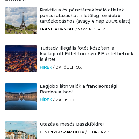
Praktikus és pénztárcakímélő ötletek
párizsi utazáshoz, illetőleg rövidebb
tartózkodáshoz (avagy 4 nap 200€ alatt)
FRANCIAORSZÁG
/
NOVEMBER 17.
Tudtad? Illegális fotót készíteni a
kivilágított Eiffel-toronyról! Büntethetnek
is érte!
HÍREK
/
OKTÓBER 08.
Legjobb látnivalók a franciaországi
Bordeaux-ban!
HÍREK
/
MÁJUS 20.
Utazás a mesés Baszkföldre!
ÉLMÉNYBESZÁMOLÓK
/
FEBRUÁR 15.