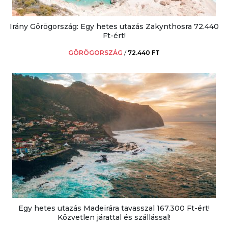
Irány Görögország: Egy hetes utazás Zakynthosra 72.440
Ft-ért!
GÖRÖGORSZÁG
/
72.440 FT
Egy hetes utazás Madeirára tavasszal 167.300 Ft-ért!
Közvetlen járattal és szállással!