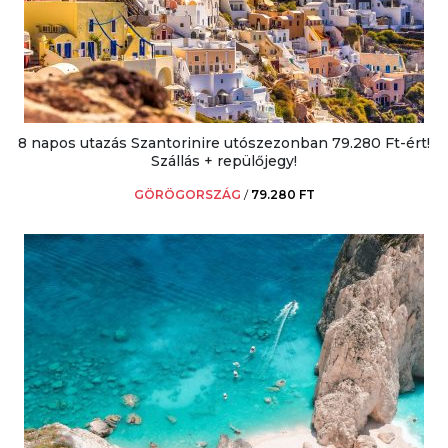
8 napos utazás Szantorinire utószezonban 79.280 Ft-ért!
Szállás + repülőjegy!
GÖRÖGORSZÁG
/
79.280 FT