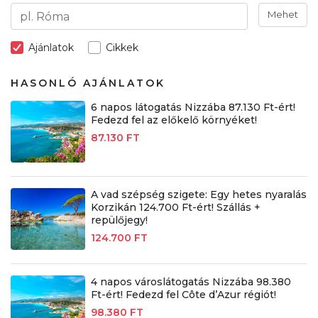
Mehet
Ajánlatok
Cikkek
HASONLÓ AJÁNLATOK
6 napos látogatás Nizzába 87.130 Ft-ért!
Fedezd fel az előkelő környéket!
87.130 FT
A vad szépség szigete: Egy hetes nyaralás
Korzikán 124.700 Ft-ért! Szállás +
repülőjegy!
124.700 FT
4 napos városlátogatás Nizzába 98.380
Ft-ért! Fedezd fel Côte d’Azur régiót!
98.380 FT