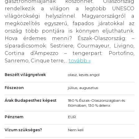
gasztronómiájának köszönhet. Olaszország
rendelkezik a világon a legtöbb UNESCO
világörökségi helyszínnel. Magyarországról a
megközelítés egyszerű, fapados járatokkal az
ország több pontjára is könnyen eljuthatunk.
Hova érdemes menni? Észak-Olaszország: –
síparadicsomok: Sestriere, Courmayeur, Livigno,
Cortina d’Ampezzo – tengerpart: Portofino,
Sanremo, Cinque terre,...
tovább »
Beszélt világnyelvek
olasz, kevés angol
Főszezon
július, augusztus
Árak Budapesthez képest
180 % Észak-Olaszországban és
Rómában, 130 % délenx
Pénznem
EUR
Vízum szükséges?
Nem kell