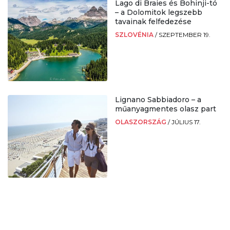
Lago di Braies és Bohinji-tó
– a Dolomitok legszebb
tavainak felfedezése
SZLOVÉNIA
/
SZEPTEMBER 19.
Lignano Sabbiadoro – a
műanyagmentes olasz part
OLASZORSZÁG
/
JÚLIUS 17.