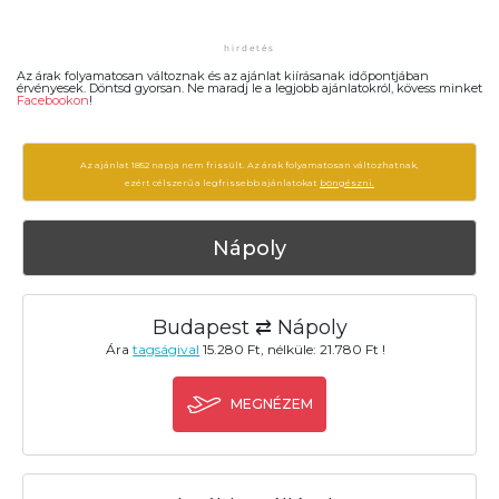
Az árak folyamatosan változnak és az ajánlat kiírásanak időpontjában
érvényesek. Döntsd gyorsan. Ne maradj le a legjobb ajánlatokról, kövess minket
Facebookon
!
Az ajánlat 1852 napja nem frissült. Az árak folyamatosan változhatnak,
ezért célszerű a legfrissebb ajánlatokat
böngészni.
Nápoly
Budapest ⇄ Nápoly
Ára
tagságival
15.280 Ft, nélküle: 21.780 Ft !
MEGNÉZEM