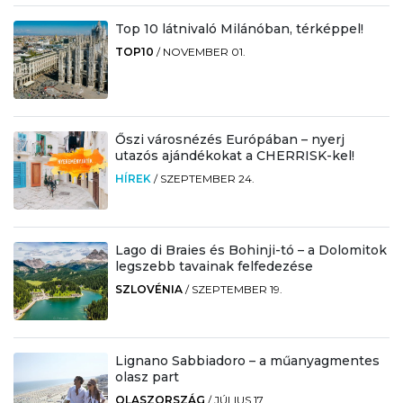
Top 10 látnivaló Milánóban, térképpel!
TOP10
/
NOVEMBER 01.
Őszi városnézés Európában – nyerj
utazós ajándékokat a CHERRISK-kel!
HÍREK
/
SZEPTEMBER 24.
Lago di Braies és Bohinji-tó – a Dolomitok
legszebb tavainak felfedezése
SZLOVÉNIA
/
SZEPTEMBER 19.
Lignano Sabbiadoro – a műanyagmentes
olasz part
OLASZORSZÁG
/
JÚLIUS 17.