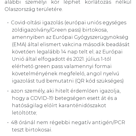
alábbi személyi kör léphet korlátozás nélkül
Olaszország területére.
Covid-oltási igazolás (európai uniós egységes
zöldigazolvány/Green pass) birtokosa,
amennyiben az Európai Gyógyszerügynökség
(EMA) által elismert vakcina második beadását
követően legalább 14 nap telt el; az Európai
Unió által elfogadott és 2021. július 1-től
elérhető green pass valamennyi formai
követelményének megfelelő, angol nyelvű
igazolást tud bemutatni (QR kód szükséges)
azon személy, aki hitelt érdemlően igazolja,
hogy a COVID-19 betegségen esett át és a
hatóságilag előírt karanténidőszakot
letöltötte;
48 óránál nem régebbi negatív antigén/PCR
teszt birtokosai.