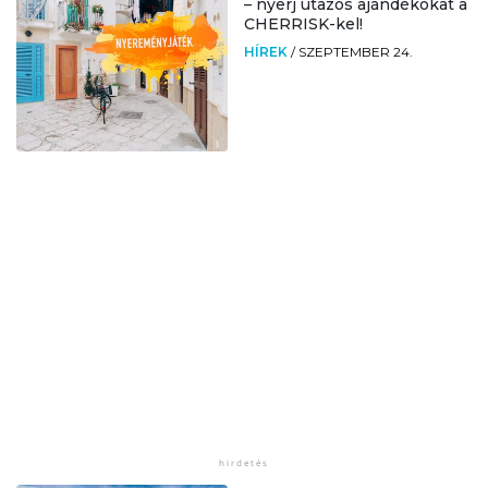
– nyerj utazós ajándékokat a
CHERRISK-kel!
HÍREK
/
SZEPTEMBER 24.