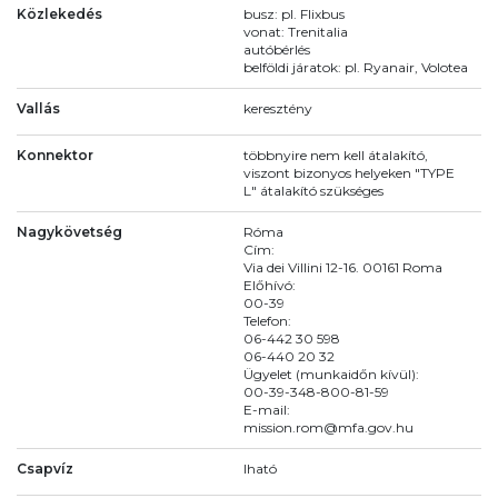
Közlekedés
busz: pl. Flixbus
vonat: Trenitalia
autóbérlés
belföldi járatok: pl. Ryanair, Volotea
Vallás
keresztény
Konnektor
többnyire nem kell átalakító,
viszont bizonyos helyeken "TYPE
L" átalakító szükséges
Nagykövetség
Róma
Cím:
Via dei Villini 12-16. 00161 Roma
Előhívó:
00-39
Telefon:
06-442 30 598
06-440 20 32
Ügyelet (munkaidőn kívül):
00-39-348-800-81-59
E-mail:
mission.rom@mfa.gov.hu
Csapvíz
Iható