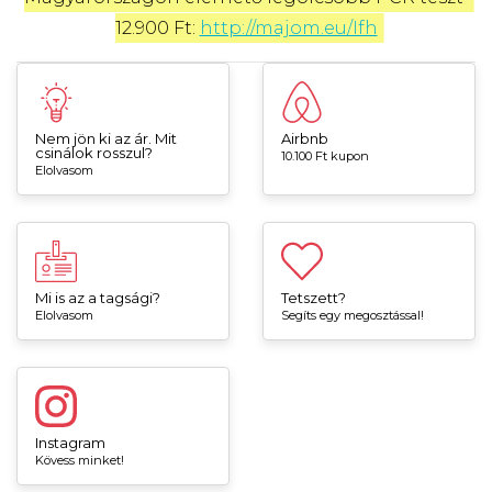
12.900 Ft: 
http://majom.eu/Ifh
Nem jön ki az ár. Mit
Airbnb
csinálok rosszul?
10.100 Ft kupon
Elolvasom
Mi is az a tagsági?
Tetszett?
Elolvasom
Segíts egy megosztással!
Instagram
Kövess minket!