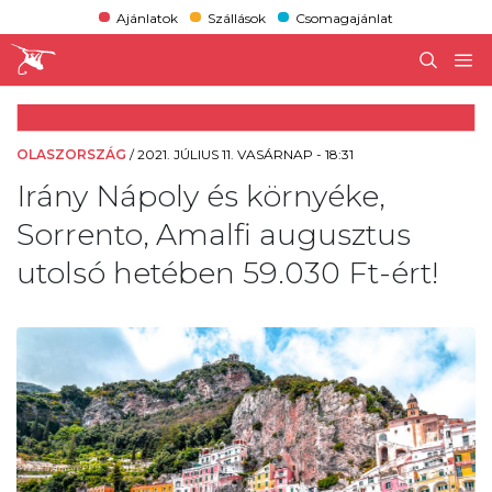
Ajánlatok
Szállások
Csomagajánlat
OLASZORSZÁG
/
2021. JÚLIUS 11. VASÁRNAP - 18:31
Irány Nápoly és környéke,
Sorrento, Amalfi augusztus
utolsó hetében 59.030 Ft-ért!