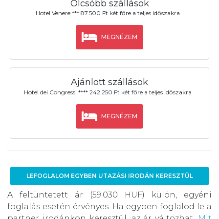
Olcsóbb szállások
Hotel Venere *** 87.500 Ft két főre a teljes időszakra
MEGNÉZEM
Ajánlott szállások
Hotel dei Congressi **** 242.250 Ft két főre a teljes időszakra
MEGNÉZEM
LEFOGLALOM EGYBEN UTAZÁSI IRODÁN KERESZTÜL
A feltüntetett ár (59.030 HUF) külön, egyéni
foglalás esetén érvényes. Ha egyben foglalod le a
partner irodánkon keresztül, az ár változhat.
Mit