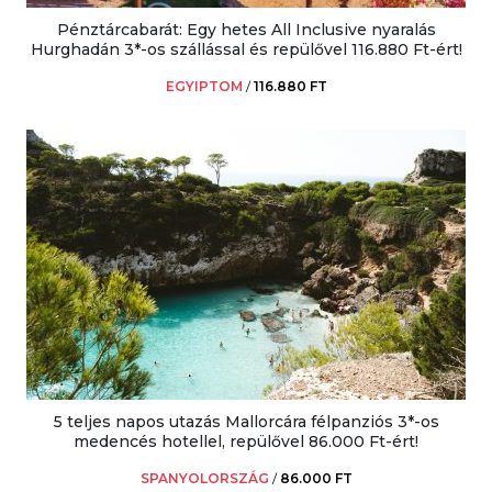
Pénztárcabarát: Egy hetes All Inclusive nyaralás
Hurghadán 3*-os szállással és repülővel 116.880 Ft-ért!
EGYIPTOM
/
116.880 FT
5 teljes napos utazás Mallorcára félpanziós 3*-os
medencés hotellel, repülővel 86.000 Ft-ért!
SPANYOLORSZÁG
/
86.000 FT