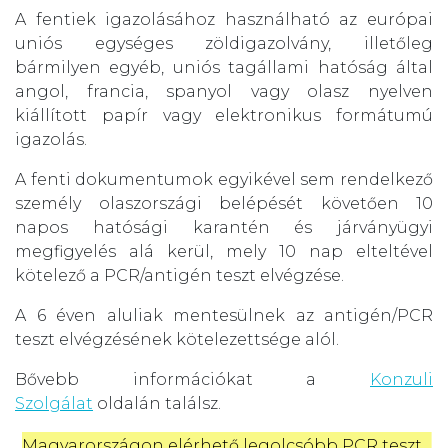
A fentiek igazolásához használható az európai
uniós egységes zöldigazolvány, illetőleg
bármilyen egyéb, uniós tagállami hatóság által
angol, francia, spanyol vagy olasz nyelven
kiállított papír vagy elektronikus formátumú
igazolás.
A fenti dokumentumok egyikével sem rendelkező
személy olaszországi belépését követően 10
napos hatósági karantén és járványügyi
megfigyelés alá kerül, mely 10 nap elteltével
kötelező a PCR/antigén teszt elvégzése.
A 6 éven aluliak mentesülnek az antigén/PCR
teszt elvégzésének kötelezettsége alól.
Bővebb információkat a
Konzuli
Szolgálat
oldalán találsz.
Magyarországon elérhető legolcsóbb PCR teszt 