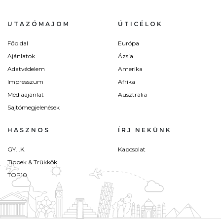
UTAZÓMAJOM
ÚTICÉLOK
Főoldal
Európa
Ajánlatok
Ázsia
Adatvédelem
Amerika
Impresszum
Afrika
Médiaajánlat
Ausztrália
Sajtómegjelenések
HASZNOS
ÍRJ NEKÜNK
GY.I.K.
Kapcsolat
Tippek & Trükkök
TOP10