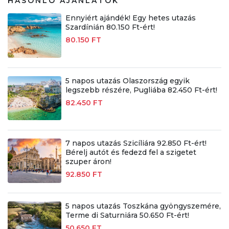
HASONLÓ AJÁNLATOK
Ennyiért ajándék! Egy hetes utazás
Szardínián 80.150 Ft-ért!
80.150 FT
5 napos utazás Olaszország egyik
legszebb részére, Pugliába 82.450 Ft-ért!
82.450 FT
7 napos utazás Szicíliára 92.850 Ft-ért!
Bérelj autót és fedezd fel a szigetet
szuper áron!
92.850 FT
5 napos utazás Toszkána gyöngyszemére,
Terme di Saturniára 50.650 Ft-ért!
50.650 FT