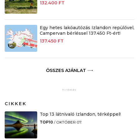
132.400 FT
Egy hetes lakóautózás Izlandon repülővel,
Campervan bérléssel 137.450 Ft-ért!
137.450 FT
ÖSSZES AJÁNLAT
CIKKEK
Top 13 látnivaló Izlandon, térképpel!
TOP10
/
OKTÓBER 07.