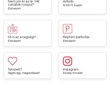
Nem jön ki az ár. Mit
Airbnb
csinálok rosszul?
10.100 Ft kupon
Elolvasom
Mi is az a tagsági?
Reptéri parkolás
Elolvasom
Elolvasom
Tetszett?
Instagram
Segíts egy megosztással!
Kövess minket!