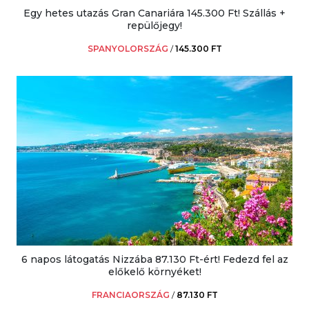
Egy hetes utazás Gran Canariára 145.300 Ft! Szállás +
repülőjegy!
SPANYOLORSZÁG
/
145.300 FT
6 napos látogatás Nizzába 87.130 Ft-ért! Fedezd fel az
előkelő környéket!
FRANCIAORSZÁG
/
87.130 FT