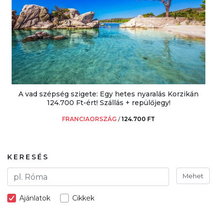
A vad szépség szigete: Egy hetes nyaralás Korzikán
124.700 Ft-ért! Szállás + repülőjegy!
FRANCIAORSZÁG
/
124.700 FT
KERESÉS
Mehet
Ajánlatok
Cikkek