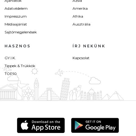
Ajánlatok
Ázsia
Adatvédelem
Amerika
Impresszum
Afrika
Médiaajánlat
Ausztrália
Sajtómegjelenések
HASZNOS
ÍRJ NEKÜNK
GY.I.K.
Kapcsolat
Tippek & Trükkök
TOP10