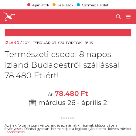
Ajánlatok
Szállások
Csomagajánlat
IZLAND
/
2019. FEBRUÁR 07. CSÜTÖRTÖK - 18:15
Természeti csoda: 8 napos
Izland Budapestről szállással
78.480 Ft-ért!
78.480
Ft
Ár:
március 26 - április 2
Az árak folyamatosan változnak és az ajánlat kiírásanak időpontjában
érvényesek. Döntsd gyorsan. Ne maradj le a legjobb ajánlatokról, kövess minket
Facebookon
!