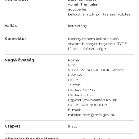
vonat: Trenitalia
autóbérlés
belföldi járatok: pl. Ryanair, Volotea
Vallás
keresztény
Konnektor
többnyire nem kell átalakító,
viszont bizonyos helyeken "TYPE
L" átalakító szükséges
Nagykövetség
Róma
Cím:
Via dei Villini 12-16. 00161 Roma
Előhívó:
00-39
Telefon:
06-442 30 598
06-440 20 32
Ügyelet (munkaidőn kívül):
00-39-348-800-81-59
E-mail:
mission.rom@mfa.gov.hu
Csapvíz
Iható