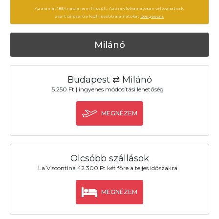
Az ajánlat 1884 napja nem frissült. Az árak folyamatosan változhatnak,
ezért célszerű a legfrissebb ajánlatokat
böngészni.
Milánó
Budapest ⇄ Milánó
5.250 Ft | ingyenes módosítási lehetőség
MEGNÉZEM
Olcsóbb szállások
La Viscontina 42.300 Ft két főre a teljes időszakra
MEGNÉZEM