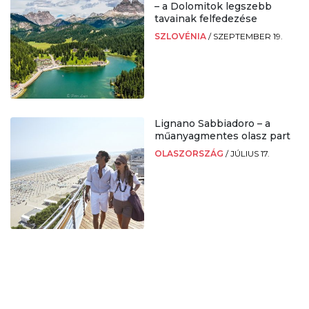
– a Dolomitok legszebb
tavainak felfedezése
SZLOVÉNIA
/
SZEPTEMBER 19.
Lignano Sabbiadoro – a
műanyagmentes olasz part
OLASZORSZÁG
/
JÚLIUS 17.