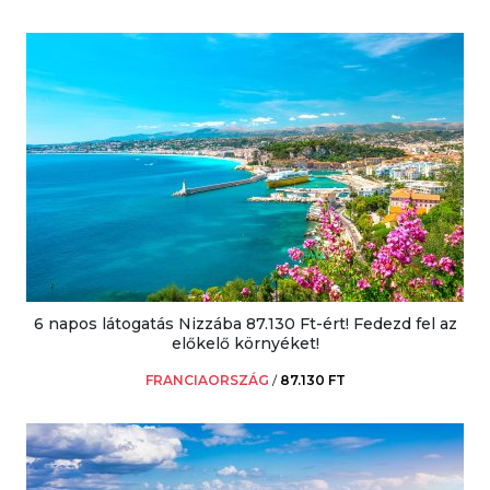
6 napos látogatás Nizzába 87.130 Ft-ért! Fedezd fel az
előkelő környéket!
FRANCIAORSZÁG
/
87.130 FT