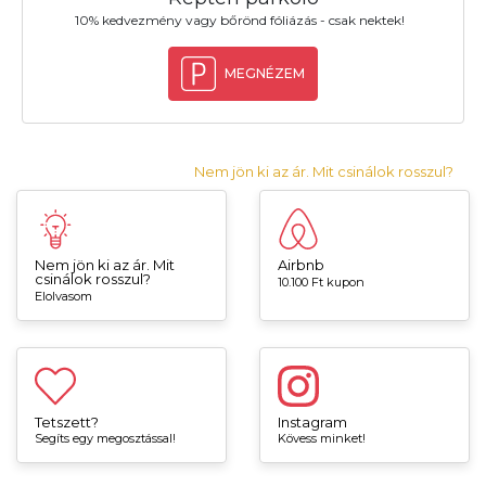
10% kedvezmény vagy bőrönd fóliázás - csak nektek!
MEGNÉZEM
Nem jön ki az ár. Mit csinálok rosszul?
Nem jön ki az ár. Mit
Airbnb
csinálok rosszul?
10.100 Ft kupon
Elolvasom
Tetszett?
Instagram
Segíts egy megosztással!
Kövess minket!