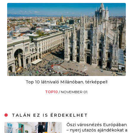
Top 10 látnivaló Milánóban, térképpel!
TOP10
/
NOVEMBER 01.
TALÁN EZ IS ÉRDEKELHET
Őszi városnézés Európában
– nyerj utazós ajándékokat a