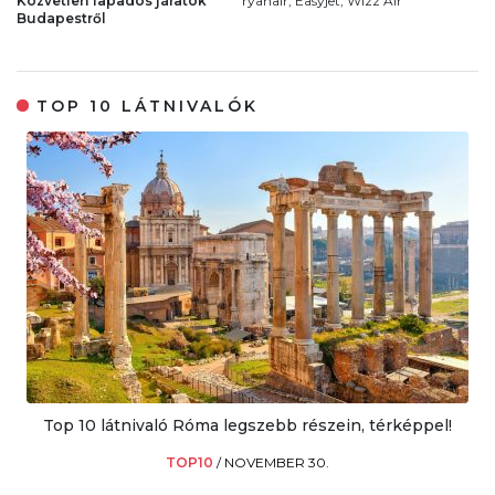
Közvetlen fapados járatok
ryanair, Easyjet, Wizz Air
Budapestről
TOP 10 LÁTNIVALÓK
Top 10 látnivaló Róma legszebb részein, térképpel!
TOP10
/
NOVEMBER 30.