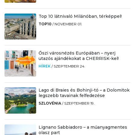
Top 10 látnivaló Milánóban, térképpel!
TOP10
/
NOVEMBER 01.
Őszi városnézés Európában – nyerj
utazós ajándékokat a CHERRISK-kel!
HÍREK
/
SZEPTEMBER 24.
Lago di Braies és Bohinji-tó – a Dolomitok
legszebb tavainak felfedezése
SZLOVÉNIA
/
SZEPTEMBER 19.
Lignano Sabbiadoro – a műanyagmentes
olasz part