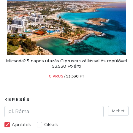
Micsoda? 5 napos utazás Ciprusra szállással és repülővel
53.530 Ft-ért!
CIPRUS
/
53.530 FT
KERESÉS
Mehet
Ajánlatok
Cikkek