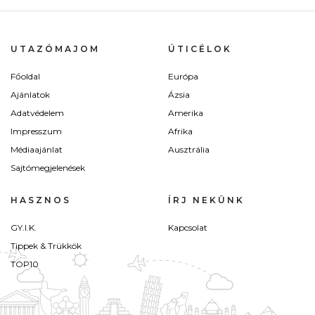
UTAZÓMAJOM
ÚTICÉLOK
Főoldal
Európa
Ajánlatok
Ázsia
Adatvédelem
Amerika
Impresszum
Afrika
Médiaajánlat
Ausztrália
Sajtómegjelenések
HASZNOS
ÍRJ NEKÜNK
GY.I.K.
Kapcsolat
Tippek & Trükkök
TOP10