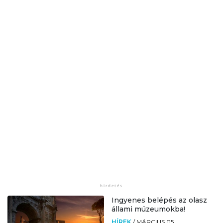
Ingyenes belépés az olasz
állami múzeumokba!
HÍREK
/
MÁRCIUS 05.