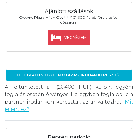
Ajánlott szállások
Crowne Plaza Milan City **** 101.600 Ft két főre a teljes
időszakra
MEGNÉZEM
LEFOGLALOM EGYBEN UTAZÁSI IRODÁN KERESZTÜL
A feltüntetett ár (26.400 HUF) külön, egyéni
foglalás esetén érvényes. Ha egyben foglalod le a
partner irodánkon keresztül, az ár változhat.
Mit
jelent ez?
Reptéri parkoló