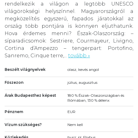
rendelkezik a világon a legtöbb UNESCO
világörökségi helyszínnel. Magyarországról a
megközelítés egyszerű, fapados járatokkal az
ország több pontjára is könnyen eljuthatunk.
Hova érdemes menni? Észak-Olaszország: –
síparadicsomok: Sestriere, Courmayeur, Livigno,
Cortina d’Ampezzo – tengerpart: Portofino,
Sanremo, Cinque terre,...
tovább »
Beszélt világnyelvek
olasz, kevés angol
Főszezon
július, augusztus
Árak Budapesthez képest
180 % Észak-Olaszországban és
Rómában, 130 % délenx
Pénznem
EUR
Vízum szükséges?
Nem kell
Közlekedés
busz: pl. Flixbus