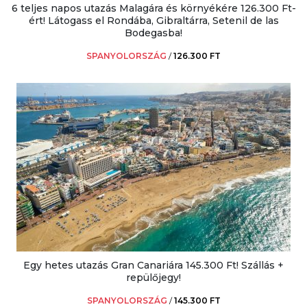
6 teljes napos utazás Malagára és környékére 126.300 Ft-
ért! Látogass el Rondába, Gibraltárra, Setenil de las
Bodegasba!
SPANYOLORSZÁG
/
126.300 FT
Egy hetes utazás Gran Canariára 145.300 Ft! Szállás +
repülőjegy!
SPANYOLORSZÁG
/
145.300 FT