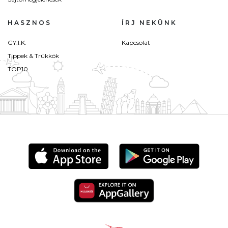
HASZNOS
ÍRJ NEKÜNK
GY.I.K.
Kapcsolat
Tippek & Trükkök
TOP10