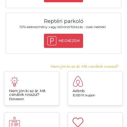
Reptéri parkoló
10% kedvezmény vagy bőrönd fóliázás - csak nektek!
MEGNÉZEM
Nem jön ki az ár. Mit csinálok rosszul?
Nem jön ki az ár. Mit
Airbnb
csinálok rosszul?
10.100 Ft kupon
Elolvasom