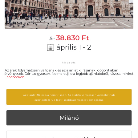
38.830
Ft
Ár:
április 1 - 2
Az árak folyamatosan változnak és az ajánlat kiírásanak időpontjában
érvényesek. Döntsd gyorsan. Ne maradj le a legjobb ajánlatokról, kövess minket
Facebookon
!
Az ajánlat 551 napja nem frissült. Az árak folyamatosan változhatnak,
ezért célszerű a legfrissebb ajánlatokat
böngészni.
Milánó