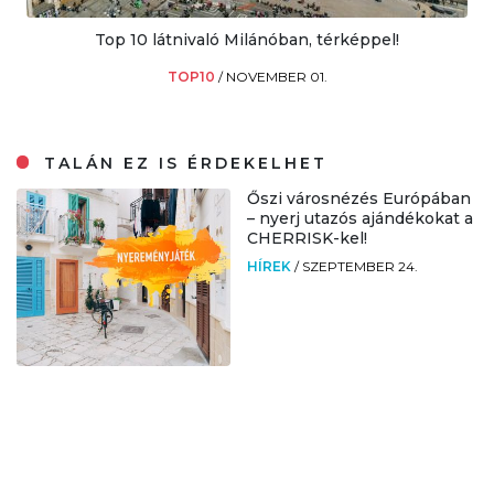
Top 10 látnivaló Milánóban, térképpel!
TOP10
/
NOVEMBER 01.
TALÁN EZ IS ÉRDEKELHET
Őszi városnézés Európában
– nyerj utazós ajándékokat a
CHERRISK-kel!
HÍREK
/
SZEPTEMBER 24.