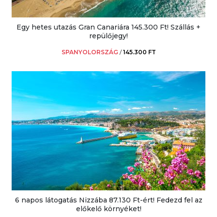
Egy hetes utazás Gran Canariára 145.300 Ft! Szállás +
repülőjegy!
SPANYOLORSZÁG
/
145.300 FT
6 napos látogatás Nizzába 87.130 Ft-ért! Fedezd fel az
előkelő környéket!