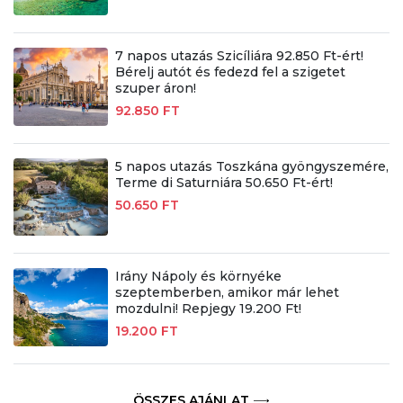
7 napos utazás Szicíliára 92.850 Ft-ért!
Bérelj autót és fedezd fel a szigetet
szuper áron!
92.850 FT
5 napos utazás Toszkána gyöngyszemére,
Terme di Saturniára 50.650 Ft-ért!
50.650 FT
Irány Nápoly és környéke
szeptemberben, amikor már lehet
mozdulni! Repjegy 19.200 Ft!
19.200 FT
ÖSSZES AJÁNLAT