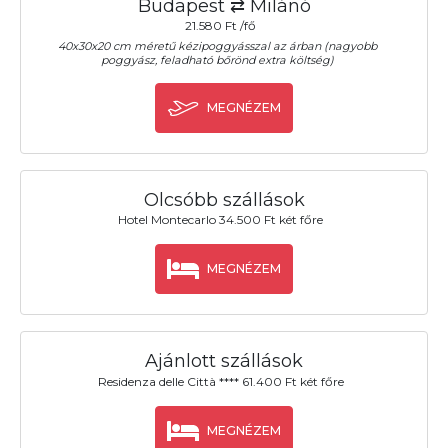
Budapest ⇄ Milánó
21.580 Ft /fő
40x30x20 cm méretű kézipoggyásszal az árban (nagyobb
poggyász, feladható bőrönd extra költség)
MEGNÉZEM
Olcsóbb szállások
Hotel Montecarlo 34.500 Ft két főre
MEGNÉZEM
Ajánlott szállások
Residenza delle Città **** 61.400 Ft két főre
MEGNÉZEM