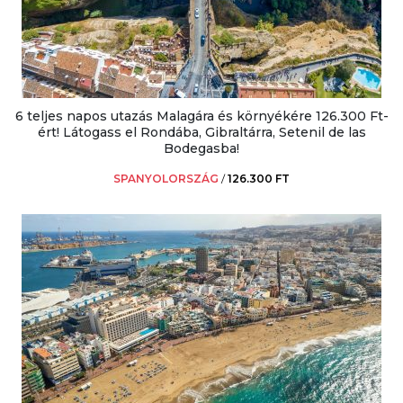
6 teljes napos utazás Malagára és környékére 126.300 Ft-
ért! Látogass el Rondába, Gibraltárra, Setenil de las
Bodegasba!
SPANYOLORSZÁG
/
126.300 FT