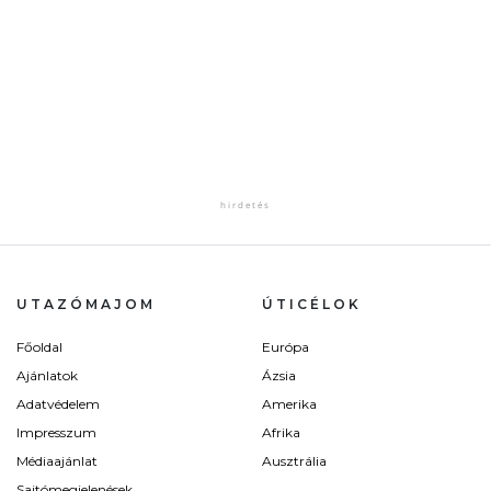
UTAZÓMAJOM
ÚTICÉLOK
Főoldal
Európa
Ajánlatok
Ázsia
Adatvédelem
Amerika
Impresszum
Afrika
Médiaajánlat
Ausztrália
Sajtómegjelenések