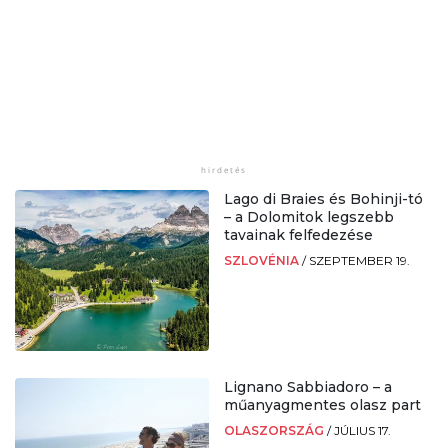
Lago di Braies és Bohinji-tó
– a Dolomitok legszebb
tavainak felfedezése
SZLOVÉNIA
/
SZEPTEMBER 19.
Lignano Sabbiadoro – a
műanyagmentes olasz part
OLASZORSZÁG
/
JÚLIUS 17.