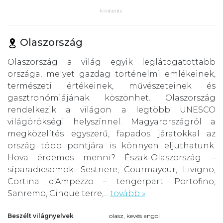
Olaszország
Olaszország a világ egyik leglátogatottabb
országa, melyet gazdag történelmi emlékeinek,
természeti értékeinek, művészeteinek és
gasztronómiájának köszönhet. Olaszország
rendelkezik a világon a legtöbb UNESCO
világörökségi helyszínnel. Magyarországról a
megközelítés egyszerű, fapados járatokkal az
ország több pontjára is könnyen eljuthatunk.
Hova érdemes menni? Észak-Olaszország: –
síparadicsomok: Sestriere, Courmayeur, Livigno,
Cortina d’Ampezzo – tengerpart: Portofino,
Sanremo, Cinque terre,...
tovább »
Beszélt világnyelvek
olasz, kevés angol