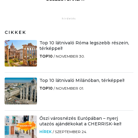
CIKKEK
Top 10 látnivaló Róma legszebb részein,
térképpel!
TOP10
/
NOVEMBER 30.
Top 10 látnivaló Milánóban, térképpel!
TOP10
/
NOVEMBER 01.
Őszi városnézés Európában – nyerj
utazós ajándékokat a CHERRISK-kel!
HÍREK
/
SZEPTEMBER 24.