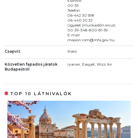
Előhívó:
00-39
Telefon:
06-442 30 598
06-440 20 32
Ügyelet (munkaidőn kívül):
00-39-348-800-81-59
E-mail:
mission.rom@mfa.gov.hu
Csapvíz
Iható
Közvetlen fapados járatok
ryanair, Easyjet, Wizz Air
Budapestről
TOP 10 LÁTNIVALÓK