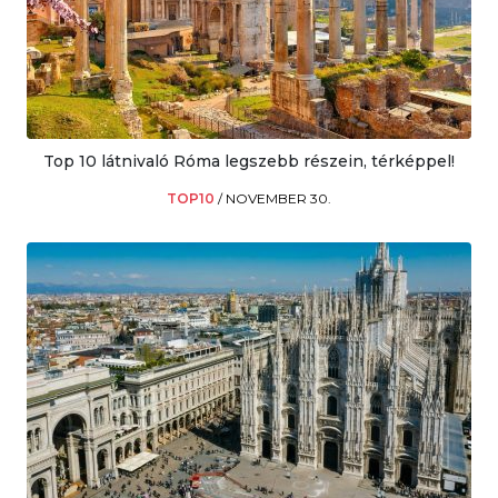
Top 10 látnivaló Róma legszebb részein, térképpel!
TOP10
/
NOVEMBER 30.