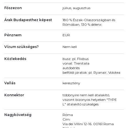
Főszezon
július, augusztus
Árak Budapesthez képest
180 % Észak-Olaszországban és
Rómában, 130 % délenx
Pénznem
EUR
Vízum szükséges?
Nem kell
Közlekedés
busz: pl. Flixbus
vonat: Trenitalia
autóbérlés
belföldi járatok: pl. Ryanair, Volotea
Vallás
keresztény
Konnektor
többnyire nem kell átalakító,
viszont bizonyos helyeken "TYPE
L" átalakító szükséges
Nagykövetség
Róma
Cím:
Via dei Villini 12-16. 00161 Roma