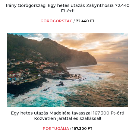
Irány Görögország: Egy hetes utazás Zakynthosra 72.440
Ft-ért!
GÖRÖGORSZÁG
/
72.440 FT
Egy hetes utazás Madeirára tavasszal 167.300 Ft-ért!
Közvetlen járattal és szállással!
PORTUGÁLIA
/
167.300 FT