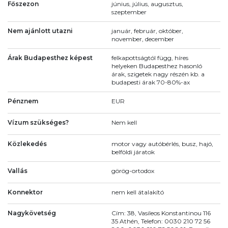
Főszezon
június, július, augusztus,
szeptember
Nem ajánlott utazni
január, február, október,
november, december
Árak Budapesthez képest
felkapottságtól függ, híres
helyeken Budapesthez hasonló
árak, szigetek nagy részén kb. a
budapesti árak 70-80%-ax
Pénznem
EUR
Vízum szükséges?
Nem kell
Közlekedés
motor vagy autóbérlés, busz, hajó,
belföldi járatok
Vallás
görög-ortodox
Konnektor
nem kell átalakító
Nagykövetség
Cím: 38, Vasileos Konstantinou 116
35 Athén, Telefon: 0030 210 72 56