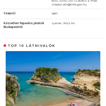
800, 0030 210 72 56 801, E-mail:
mission.ath@mfa.gov.hu
Csapvíz
Igen
Közvetlen fapados járatok
ryanair, Wizz Air
Budapestről
TOP 10 LÁTNIVALÓK