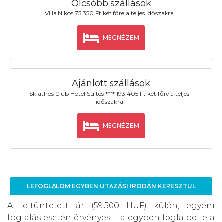
Olcsóbb szállások
Villa Nikos 75.350 Ft két főre a teljes időszakra
MEGNÉZEM
Ajánlott szállások
Skiathos Club Hotel Suites **** 193.405 Ft két főre a teljes
időszakra
MEGNÉZEM
LEFOGLALOM EGYBEN UTAZÁSI IRODÁN KERESZTÜL
A feltüntetett ár (59.500 HUF) külön, egyéni
foglalás esetén érvényes. Ha egyben foglalod le a