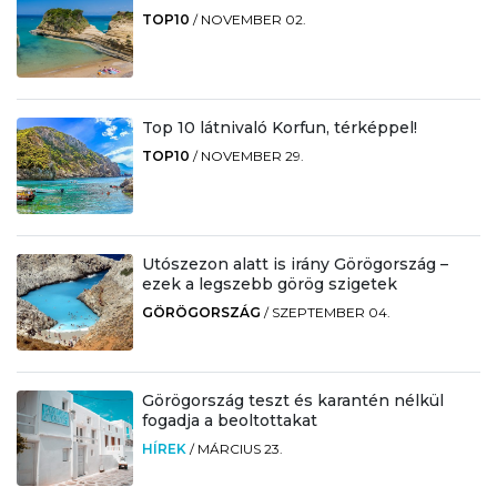
TOP10
/
NOVEMBER 02.
Top 10 látnivaló Korfun, térképpel!
TOP10
/
NOVEMBER 29.
Utószezon alatt is irány Görögország –
ezek a legszebb görög szigetek
GÖRÖGORSZÁG
/
SZEPTEMBER 04.
Görögország teszt és karantén nélkül
fogadja a beoltottakat
HÍREK
/
MÁRCIUS 23.