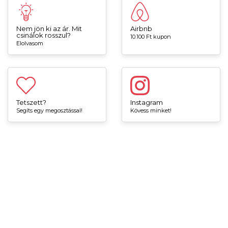
Nem jön ki az ár. Mit
Airbnb
csinálok rosszul?
10.100 Ft kupon
Elolvasom
Tetszett?
Instagram
Segíts egy megosztással!
Kövess minket!