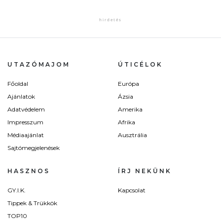
UTAZÓMAJOM
ÚTICÉLOK
Főoldal
Európa
Ajánlatok
Ázsia
Adatvédelem
Amerika
Impresszum
Afrika
Médiaajánlat
Ausztrália
Sajtómegjelenések
HASZNOS
ÍRJ NEKÜNK
GY.I.K.
Kapcsolat
Tippek & Trükkök
TOP10