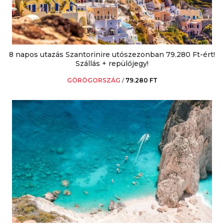
8 napos utazás Szantorinire utószezonban 79.280 Ft-ért!
Szállás + repülőjegy!
GÖRÖGORSZÁG
/
79.280 FT