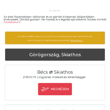
Az árak folyamatosan változnak és az ajánlat kiírásanak időpontjában
érvényesek. Döntsd gyorsan. Ne maradj le a legjobb ajánlatokról, kövess minket
Facebookon
!
Az ajánlat 1899 napja nem frissült. Az árak folyamatosan változhatnak,
ezért célszerű a legfrissebb ajánlatokat
böngészni.
Görögország, Skiathos
Bécs ⇄ Skiathos
21.800 Ft | ingyenes módosítási lehetőséggel
MEGNÉZEM