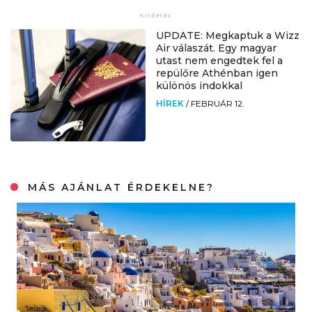
UPDATE: Megkaptuk a Wizz
Air válaszát. Egy magyar
utast nem engedtek fel a
repülőre Athénban igen
különös indokkal
HÍREK
/
FEBRUÁR 12.
MÁS AJÁNLAT ÉRDEKELNE?