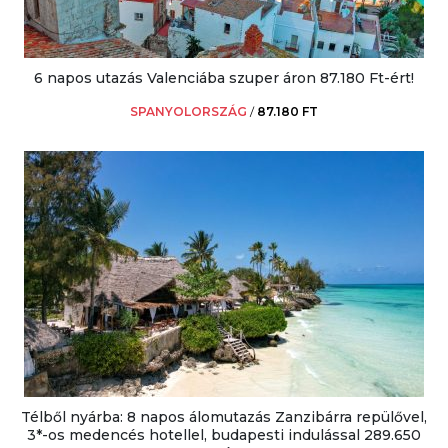
6 napos utazás Valenciába szuper áron 87.180 Ft-ért!
SPANYOLORSZÁG
/
87.180 FT
Télből nyárba: 8 napos álomutazás Zanzibárra repülővel,
3*-os medencés hotellel, budapesti indulással 289.650