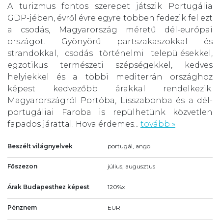
A turizmus fontos szerepet játszik Portugália
GDP-jében, évről évre egyre többen fedezik fel ezt
a csodás, Magyarország méretű dél-európai
országot. Gyönyörű partszakaszokkal és
strandokkal, csodás történelmi településekkel,
egzotikus természeti szépségekkel, kedves
helyiekkel és a többi mediterrán országhoz
képest kedvezőbb árakkal rendelkezik.
Magyarországról Portóba, Lisszabonba és a dél-
portugáliai Faroba is repülhetünk közvetlen
fapados járattal. Hova érdemes...
tovább »
Beszélt világnyelvek
portugál, angol
Főszezon
július, augusztus
Árak Budapesthez képest
120%x
Pénznem
EUR