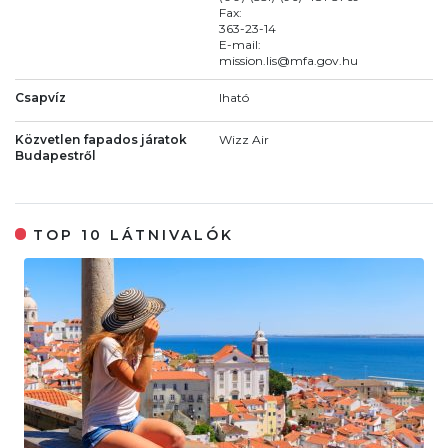
Fax:
363-23-14
E-mail:
mission.lis@mfa.gov.hu
Csapvíz
Iható
Közvetlen fapados járatok
Wizz Air
Budapestről
TOP 10 LÁTNIVALÓK