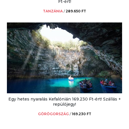
Ft-ért!
TANZÁNIA
/
289.650 FT
Egy hetes nyaralás Kefalónián 169.230 Ft-ért! Szállás +
repülőjegy!
GÖRÖGORSZÁG
/
169.230 FT