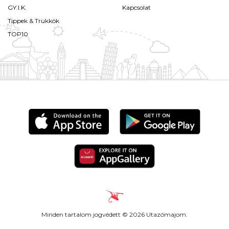
GY.I.K.
Kapcsolat
Tippek & Trükkök
TOP10
Minden tartalom jogvédett © 2026 Utazómajom.