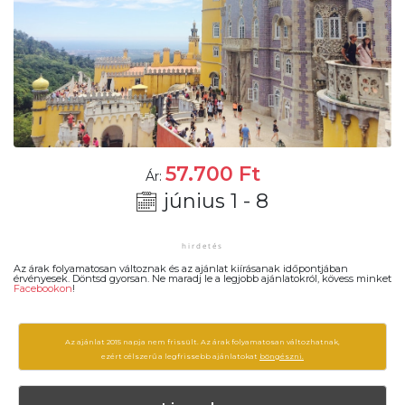
57.700
Ft
Ár:
június 1 - 8
Az árak folyamatosan változnak és az ajánlat kiírásanak időpontjában
érvényesek. Döntsd gyorsan. Ne maradj le a legjobb ajánlatokról, kövess minket
Facebookon
!
Az ajánlat 2015 napja nem frissült. Az árak folyamatosan változhatnak,
ezért célszerű a legfrissebb ajánlatokat
böngészni.