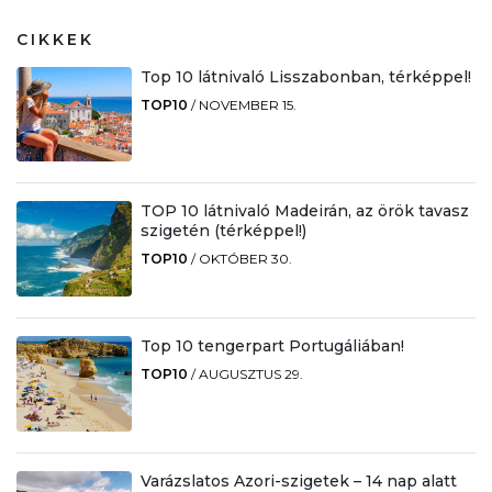
CIKKEK
Top 10 látnivaló Lisszabonban, térképpel!
TOP10
/
NOVEMBER 15.
TOP 10 látnivaló Madeirán, az örök tavasz
szigetén (térképpel!)
TOP10
/
OKTÓBER 30.
Top 10 tengerpart Portugáliában!
TOP10
/
AUGUSZTUS 29.
Varázslatos Azori-szigetek – 14 nap alatt