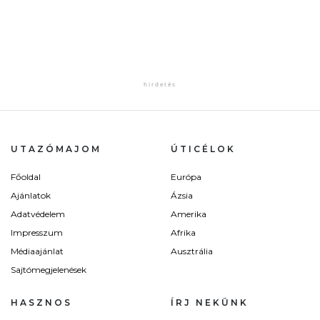
UTAZÓMAJOM
ÚTICÉLOK
Főoldal
Európa
Ajánlatok
Ázsia
Adatvédelem
Amerika
Impresszum
Afrika
Médiaajánlat
Ausztrália
Sajtómegjelenések
HASZNOS
ÍRJ NEKÜNK