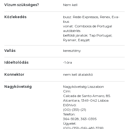
Vízum szükséges?
Nem kell
Közlekedés
busz: Rede-Expressos, Renex, Eva-
bus
vonat: Comboios de Portugal
autóbérlés
belföldi járatok: Tap Portugal,
Ryanair, Easyjet
Vallás
keresztény
Időeltolódás
-1 óra
Konnektor
nem kell átalakító
Nagykövetség
Nagykövetség Lisszabon
Cím:
Calcada de Santo Amaro, 85.
Alcantara, 1349-042 Lisboa
Előhívó:
(00)-(351)-(21)
Telefon:
364-5928, 363-0395
Ügyelet:
(00)-(351)-(96)-481-3769