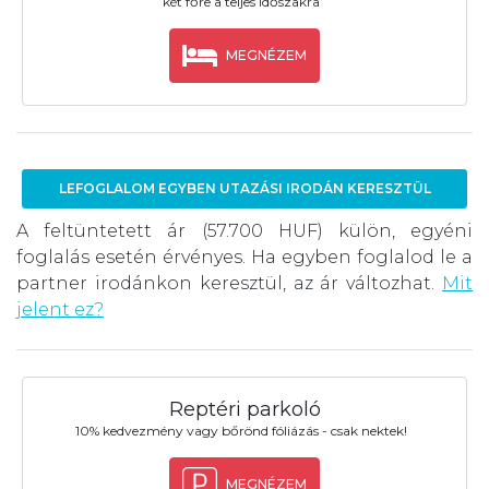
két főre a teljes időszakra
MEGNÉZEM
LEFOGLALOM EGYBEN UTAZÁSI IRODÁN KERESZTÜL
A feltüntetett ár (57.700 HUF) külön, egyéni
foglalás esetén érvényes. Ha egyben foglalod le a
partner irodánkon keresztül, az ár változhat.
Mit
jelent ez?
Reptéri parkoló
10% kedvezmény vagy bőrönd fóliázás - csak nektek!
MEGNÉZEM