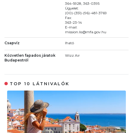
364-5928, 363-0395
Ügyelet:
(00)-(351)-(96)-481-3769
Fax:
363-23-14
E-mail:
mission.lis@mfa.gov.hu
Csapvíz
Iható
Közvetlen fapados járatok
Wizz Air
Budapestről
TOP 10 LÁTNIVALÓK