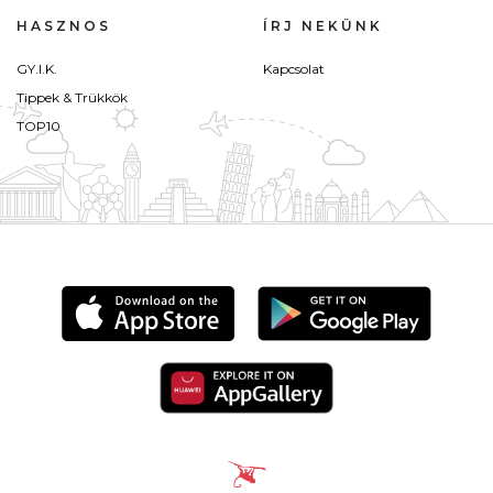
HASZNOS
ÍRJ NEKÜNK
GY.I.K.
Kapcsolat
Tippek & Trükkök
TOP10