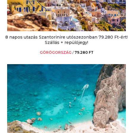
8 napos utazás Szantorinire utószezonban 79.280 Ft-ért!
Szállás + repülőjegy!
GÖRÖGORSZÁG
/
79.280 FT