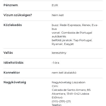
Pénznem
EUR
Vízum szükséges?
Nem kell
Közlekedés
busz: Rede-Expressos, Renex, Eva-
bus
vonat: Comboios de Portugal
autóbérlés
belföldi járatok: Tap Portugal,
Ryanair, Easyjet
Vallás
keresztény
Időeltolódás
-1 óra
Konnektor
nem kell átalakító
Nagykövetség
Nagykövetség Lisszabon
Cím:
Calcada de Santo Amaro, 85.
Alcantara, 1349-042 Lisboa
Előhívó:
(00)-(351)-(21)
Telefon: