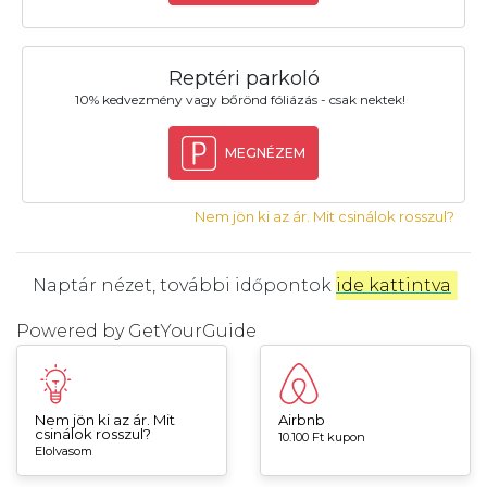
Reptéri parkoló
10% kedvezmény vagy bőrönd fóliázás - csak nektek!
MEGNÉZEM
Nem jön ki az ár. Mit csinálok rosszul?
Naptár nézet, további időpontok
ide kattintva
.
Powered by
GetYourGuide
Nem jön ki az ár. Mit
Airbnb
csinálok rosszul?
10.100 Ft kupon
Elolvasom