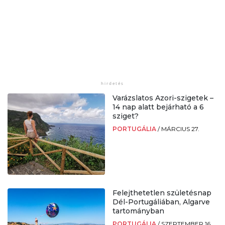
Varázslatos Azori-szigetek –
14 nap alatt bejárható a 6
sziget?
PORTUGÁLIA
/
MÁRCIUS 27.
Felejthetetlen születésnap
Dél-Portugáliában, Algarve
tartományban
PORTUGÁLIA
/
SZEPTEMBER 16.