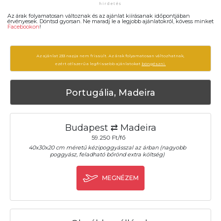
Az árak folyamatosan változnak és az ajánlat kiírásanak időpontjában
érvényesek. Döntsd gyorsan. Ne maradj le a legjobb ajánlatokról, kövess minket
Facebookon
!
Az ajánlat 233 napja nem frissült. Az árak folyamatosan változhatnak,
ezért célszerű a legfrissebb ajánlatokat
böngészni.
Portugália, Madeira
Budapest ⇄ Madeira
59.250 Ft/fő
40x30x20 cm méretű kézipoggyásszal az árban (nagyobb
poggyász, feladható bőrönd extra költség)
MEGNÉZEM