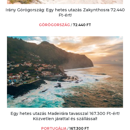
Irány Görögország: Egy hetes utazás Zakynthosra 72.440
Ft-ért!
GÖRÖGORSZÁG
/
72.440 FT
Egy hetes utazás Madeirára tavasszal 167.300 Ft-ért!
Közvetlen járattal és szállással!
PORTUGÁLIA
/
167.300 FT