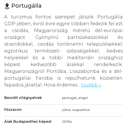
Portugália
A turizmus fontos szerepet játszik Portugália
GDP-jében, évről évre egyre többen fedezik fel ezt
a csodás, Magyarország méretű dél-európai
országot. Gyönyörű partszakaszokkal és
strandokkal, csodás történelmi településekkel,
egzotikus természeti szépségekkel, kedves
helyiekkel és a többi mediterrán országhoz
képest kedvezőbb árakkal rendelkezik.
Magyarországról Portóba, Lisszabonba és a dél-
portugáliai Faroba is repülhetünk közvetlen
fapados járattal. Hova érdemes...
tovább »
Beszélt világnyelvek
portugál, angol
Főszezon
július, augusztus
Árak Budapesthez képest
120%x