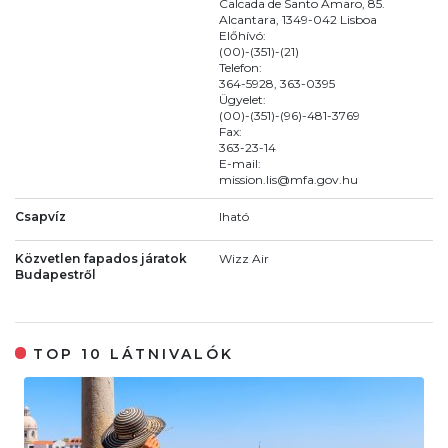
Calcada de Santo Amaro, 85.
Alcantara, 1349-042 Lisboa
Előhívó:
(00)-(351)-(21)
Telefon:
364-5928, 363-0395
Ügyelet:
(00)-(351)-(96)-481-3769
Fax:
363-23-14
E-mail:
mission.lis@mfa.gov.hu
Csapvíz
Iható
Közvetlen fapados járatok
Wizz Air
Budapestről
TOP 10 LÁTNIVALÓK