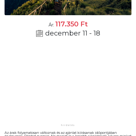
117.350
Ft
Ár:
december 11 - 18
Az árak folyamatosan változnak és az ajánlat kiírásanak időpontjában
érvényesek. Döntsd gyorsan. Ne maradj le a legjobb ajánlatokról, kövess minket