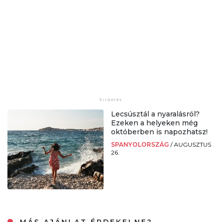
Lecsúsztál a nyaralásról?
Ezeken a helyeken még
októberben is napozhatsz!
SPANYOLORSZÁG
/
AUGUSZTUS
26.
MÁS AJÁNLAT ÉRDEKELNE?