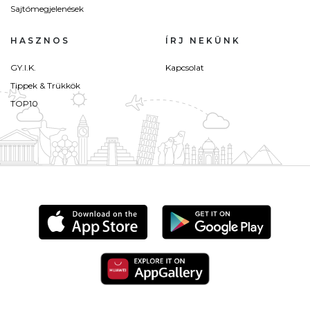
Sajtómegjelenések
HASZNOS
ÍRJ NEKÜNK
GY.I.K.
Kapcsolat
Tippek & Trükkök
TOP10