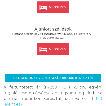
MEGNÉZEM
Ajánlott szállások
Pestana Ocean Bay All Inclusive **** 417.000 Ft két főre All
Inclusive ellátással
MEGNÉZEM
LEFOGLALOM EGYBEN UTAZÁSI IRODÁN KERESZTÜL
A feltüntetett ár (117.350 HUF) külön, egyéni
foglalás esetén érvényes. Ha egyben foglalod le a
partner irodánkon keresztül, az ár változhat.
Mit
jelent ez?