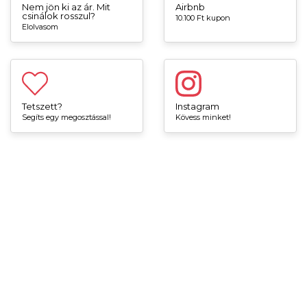
Nem jön ki az ár. Mit
Airbnb
csinálok rosszul?
10.100 Ft kupon
Elolvasom
Tetszett?
Instagram
Segíts egy megosztással!
Kövess minket!