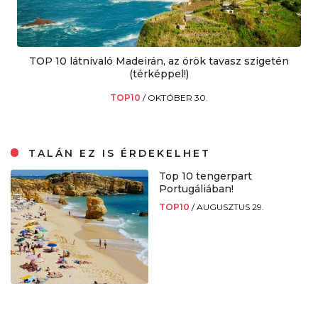
TOP 10 látnivaló Madeirán, az örök tavasz szigetén
(térképpel!)
TOP10
/
OKTÓBER 30.
TALÁN EZ IS ÉRDEKELHET
Top 10 tengerpart
Portugáliában!
TOP10
/
AUGUSZTUS 29.