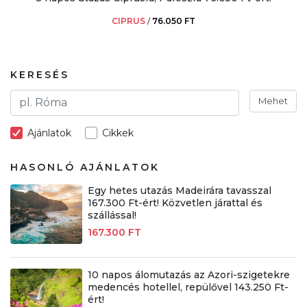
CIPRUS
/
76.050 FT
KERESÉS
Mehet
Ajánlatok
Cikkek
HASONLÓ AJÁNLATOK
Egy hetes utazás Madeirára tavasszal
167.300 Ft-ért! Közvetlen járattal és
szállással!
167.300 FT
10 napos álomutazás az Azori-szigetekre
medencés hotellel, repülővel 143.250 Ft-
ért!