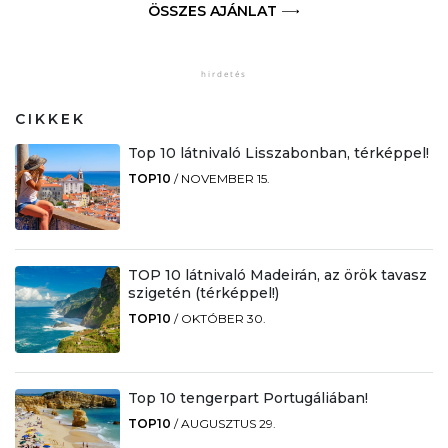
ÖSSZES AJÁNLAT
CIKKEK
Top 10 látnivaló Lisszabonban, térképpel!
TOP10
/
NOVEMBER 15.
TOP 10 látnivaló Madeirán, az örök tavasz
szigetén (térképpel!)
TOP10
/
OKTÓBER 30.
Top 10 tengerpart Portugáliában!
TOP10
/
AUGUSZTUS 29.