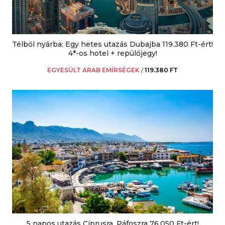
Télből nyárba: Egy hetes utazás Dubajba 119.380 Ft-ért!
4*-os hotel + repülőjegy!
EGYESÜLT ARAB EMÍRSÉGEK
/
119.380 FT
5 napos utazás Ciprusra, Páfoszra 76.050 Ft-ért!