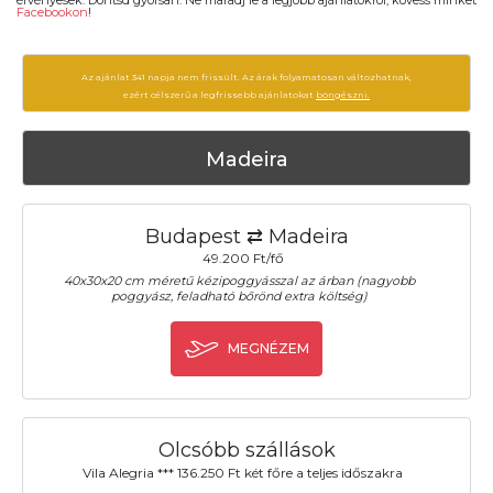
Facebookon
!
Az ajánlat 341 napja nem frissült. Az árak folyamatosan változhatnak,
ezért célszerű a legfrissebb ajánlatokat
böngészni.
Madeira
Budapest ⇄ Madeira
49.200 Ft/fő
40x30x20 cm méretű kézipoggyásszal az árban (nagyobb
poggyász, feladható bőrönd extra költség)
MEGNÉZEM
Olcsóbb szállások
Vila Alegria *** 136.250 Ft két főre a teljes időszakra