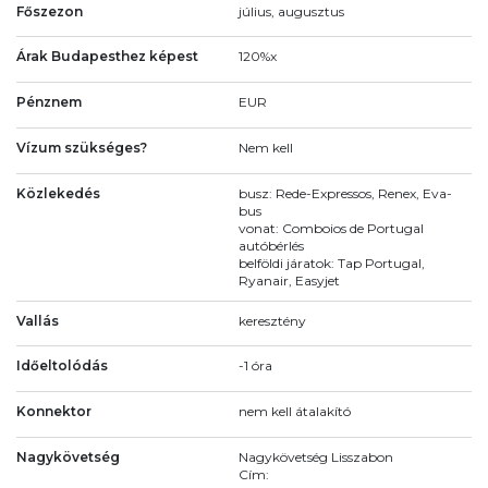
Főszezon
július, augusztus
Árak Budapesthez képest
120%x
Pénznem
EUR
Vízum szükséges?
Nem kell
Közlekedés
busz: Rede-Expressos, Renex, Eva-
bus
vonat: Comboios de Portugal
autóbérlés
belföldi járatok: Tap Portugal,
Ryanair, Easyjet
Vallás
keresztény
Időeltolódás
-1 óra
Konnektor
nem kell átalakító
Nagykövetség
Nagykövetség Lisszabon
Cím: