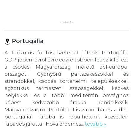
Portugália
A turizmus fontos szerepet játszik Portugália
GDP-jében, évről évre egyre többen fedezik fel ezt
a csodás, Magyarország méretű dél-európai
országot. Gyönyörű partszakaszokkal és
strandokkal, csodás történelmi településekkel,
egzotikus természeti szépségekkel, kedves
helyiekkel és a többi mediterrán országhoz
képest kedvezőbb árakkal rendelkezik.
Magyarországról Portóba, Lisszabonba és a dél-
portugáliai Faroba is repülhetünk közvetlen
fapados járattal. Hova érdemes...
tovább »