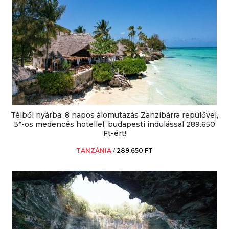
Télből nyárba: 8 napos álomutazás Zanzibárra repülővel,
3*-os medencés hotellel, budapesti indulással 289.650
Ft-ért!
TANZÁNIA
/
289.650 FT