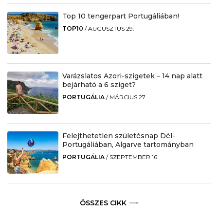
Top 10 tengerpart Portugáliában!
TOP10
/
AUGUSZTUS 29.
Varázslatos Azori-szigetek – 14 nap alatt
bejárható a 6 sziget?
PORTUGÁLIA
/
MÁRCIUS 27.
Felejthetetlen születésnap Dél-
Portugáliában, Algarve tartományban
PORTUGÁLIA
/
SZEPTEMBER 16.
ÖSSZES CIKK