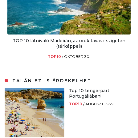
TOP 10 látnivaló Madeirán, az örök tavasz szigetén
(térképpel!)
TOP10
/
OKTÓBER 30.
TALÁN EZ IS ÉRDEKELHET
Top 10 tengerpart
Portugáliában!
TOP10
/
AUGUSZTUS 29.