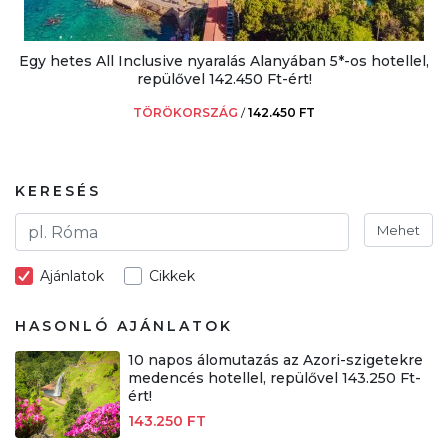
Egy hetes All Inclusive nyaralás Alanyában 5*-os hotellel,
repülővel 142.450 Ft-ért!
TÖRÖKORSZÁG
/
142.450 FT
KERESÉS
Mehet
Ajánlatok
Cikkek
HASONLÓ AJÁNLATOK
10 napos álomutazás az Azori-szigetekre
medencés hotellel, repülővel 143.250 Ft-
ért!
143.250 FT