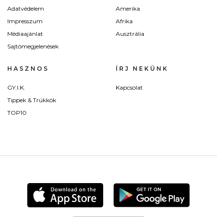
Adatvédelem
Amerika
Impresszum
Afrika
Médiaajánlat
Ausztrália
Sajtómegjelenések
HASZNOS
ÍRJ NEKÜNK
GY.I.K.
Kapcsolat
Tippek & Trükkök
TOP10