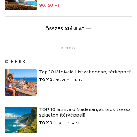
90.150 FT
ÖSSZES AJÁNLAT
CIKKEK
Top 10 látnivaló Lisszabonban, térképpel!
TOP10
/
NOVEMBER 15.
TOP 10 látnivaló Madeirán, az örök tavasz
szigetén (térképpel!)
TOP10
/
OKTÓBER 30.