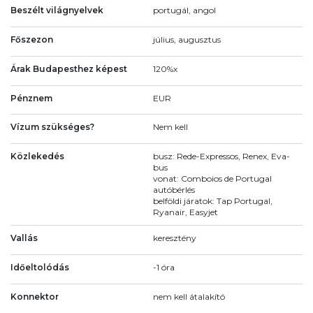
Beszélt világnyelvek
portugál, angol
Főszezon
július, augusztus
Árak Budapesthez képest
120%x
Pénznem
EUR
Vízum szükséges?
Nem kell
Közlekedés
busz: Rede-Expressos, Renex, Eva-
bus
vonat: Comboios de Portugal
autóbérlés
belföldi járatok: Tap Portugal,
Ryanair, Easyjet
Vallás
keresztény
Időeltolódás
-1 óra
Konnektor
nem kell átalakító