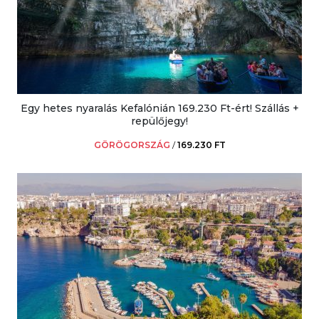
Egy hetes nyaralás Kefalónián 169.230 Ft-ért! Szállás +
repülőjegy!
GÖRÖGORSZÁG
/
169.230 FT