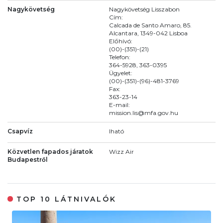
Nagykövetség
Nagykövetség Lisszabon
Cím:
Calcada de Santo Amaro, 85.
Alcantara, 1349-042 Lisboa
Előhívó:
(00)-(351)-(21)
Telefon:
364-5928, 363-0395
Ügyelet:
(00)-(351)-(96)-481-3769
Fax:
363-23-14
E-mail:
mission.lis@mfa.gov.hu
Csapvíz
Iható
Közvetlen fapados járatok
Wizz Air
Budapestről
TOP 10 LÁTNIVALÓK