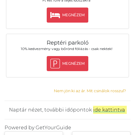
Ft két főre a teljes időszakra
MEGNÉZEM
Reptéri parkoló
10% kedvezmény vagy bőrönd fóliázás - csak nektek!
MEGNÉZEM
Nem jön ki az ár. Mit csinálok rosszul?
Naptár nézet, további időpontok
ide kattintva
.
Powered by
GetYourGuide