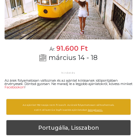
91.600
Ft
Ár:
március 14 - 18
Az árak folyamatosan változnak és az ajánlat kiírásanak időpontjában
érvényesek. Döntsd gyorsan. Ne maradj le a legjobb ajánlatokról, kövess minket
Facebookon
!
Az ajánlat 192 napja nem frissült. Az árak folyamatosan változhatnak,
ezért célszerű a legfrissebb ajánlatokat
böngészni.
Portugália, Lisszabon