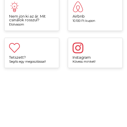
Nem jön ki az ár. Mit
Airbnb
csinálok rosszul?
10.100 Ft kupon
Elolvasom
Tetszett?
Instagram
Segíts egy megosztással!
Kövess minket!