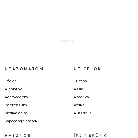
UTAZÓMAJOM
ÚTICÉLOK
Főoldal
Európa
Ajánlatok
Ázsia
Adatvédelem
Amerika
Impresszum
Afrika
Médiaajánlat
Ausztrália
Sajtómegjelenések
HASZNOS
ÍRJ NEKÜNK