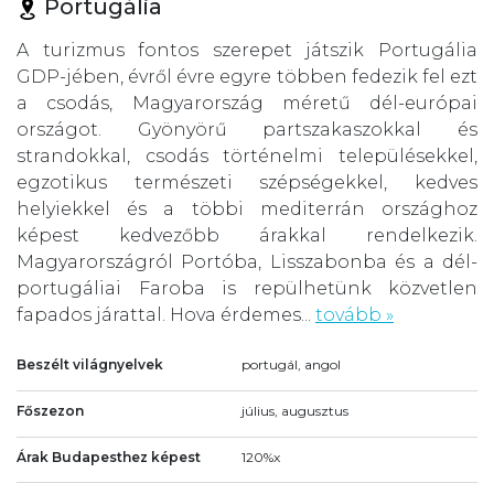
Portugália
A turizmus fontos szerepet játszik Portugália
GDP-jében, évről évre egyre többen fedezik fel ezt
a csodás, Magyarország méretű dél-európai
országot. Gyönyörű partszakaszokkal és
strandokkal, csodás történelmi településekkel,
egzotikus természeti szépségekkel, kedves
helyiekkel és a többi mediterrán országhoz
képest kedvezőbb árakkal rendelkezik.
Magyarországról Portóba, Lisszabonba és a dél-
portugáliai Faroba is repülhetünk közvetlen
fapados járattal. Hova érdemes...
tovább »
Beszélt világnyelvek
portugál, angol
Főszezon
július, augusztus
Árak Budapesthez képest
120%x