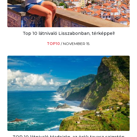
Top 10 látnivaló Lisszabonban, térképpel!
TOP10
/
NOVEMBER 15.
TOP 10 látnivaló Madeirán, az örök tavasz szigetén