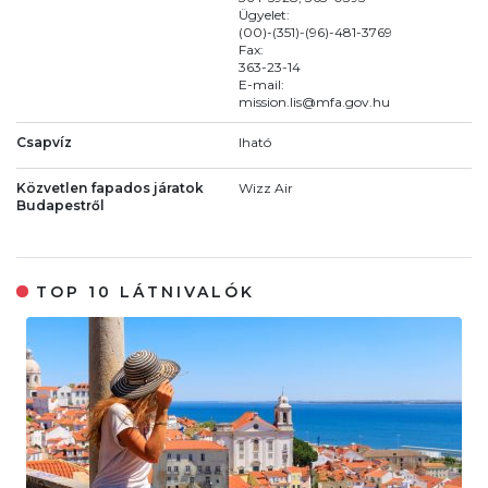
Ügyelet:
(00)-(351)-(96)-481-3769
Fax:
363-23-14
E-mail:
mission.lis@mfa.gov.hu
Csapvíz
Iható
Közvetlen fapados járatok
Wizz Air
Budapestről
TOP 10 LÁTNIVALÓK