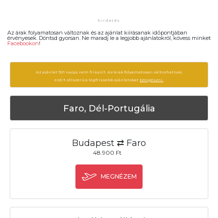
Az árak folyamatosan változnak és az ajánlat kiírásanak időpontjában
érvényesek. Döntsd gyorsan. Ne maradj le a legjobb ajánlatokról, kövess minket
Facebookon
!
Az ajánlat 1511 napja nem frissült. Az árak folyamatosan változhatnak,
ezért célszerű a legfrissebb ajánlatokat
böngészni.
Faro, Dél-Portugália
Budapest ⇄ Faro
48.900 Ft
MEGNÉZEM