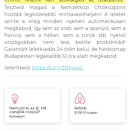
Teszteld magad a Nemzetközi Oltóközpont
hozzád legközelebbi mintavevőhelyén! A leletet
szinte a világ minden nyelvén automatikusan
megkapod, így sem az arab, sem a spanyol, sem a
francia, sem a héber, sem a török stb. nyelvű
országokban nem lesz belőle problémád!
Garantált leletkiadás 24 órán belül, de hétköznap
Budapesten legkésőbb 12 óra alatt megkapod.
Jelentkezz:
https://bit.ly/3Nkyo4C
Nem jön ki az ár. Mit
Airbnb
csinálok rosszul?
10.100 Ft kupon
Elolvasom