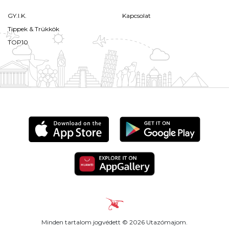
GY.I.K.
Kapcsolat
Tippek & Trükkök
TOP10
Minden tartalom jogvédett © 2026 Utazómajom.