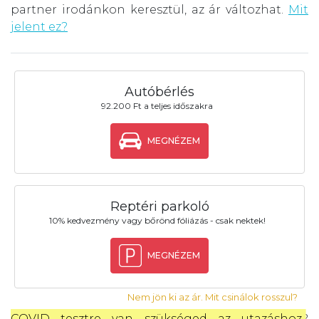
partner irodánkon keresztül, az ár változhat.
Mit
jelent ez?
Autóbérlés
92.200 Ft a teljes időszakra
MEGNÉZEM
Reptéri parkoló
10% kedvezmény vagy bőrönd fóliázás - csak nektek!
MEGNÉZEM
Nem jön ki az ár. Mit csinálok rosszul?
COVID tesztre van szükséged az utazáshoz
?