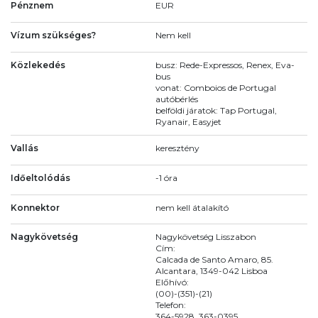
Pénznem
EUR
Vízum szükséges?
Nem kell
Közlekedés
busz: Rede-Expressos, Renex, Eva-
bus
vonat: Comboios de Portugal
autóbérlés
belföldi járatok: Tap Portugal,
Ryanair, Easyjet
Vallás
keresztény
Időeltolódás
-1 óra
Konnektor
nem kell átalakító
Nagykövetség
Nagykövetség Lisszabon
Cím:
Calcada de Santo Amaro, 85.
Alcantara, 1349-042 Lisboa
Előhívó:
(00)-(351)-(21)
Telefon:
364-5928, 363-0395