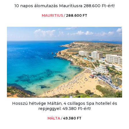
10 napos álomutazás Mauritiusra 288.600 Ft-ért!
MAURITIUS
/
288.600 FT
Hosszú hétvége Máltán, 4 csillagos Spa hotellel és
repjeggyel: 49.380 Ft-ért!
MÁLTA
/
49.380 FT