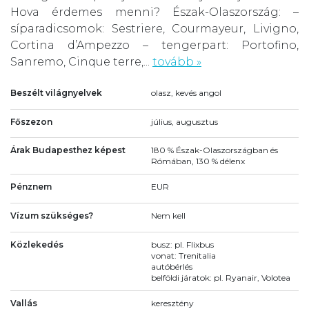
Hova érdemes menni? Észak-Olaszország: –
síparadicsomok: Sestriere, Courmayeur, Livigno,
Cortina d’Ampezzo – tengerpart: Portofino,
Sanremo, Cinque terre,...
tovább »
Beszélt világnyelvek
olasz, kevés angol
Főszezon
július, augusztus
Árak Budapesthez képest
180 % Észak-Olaszországban és
Rómában, 130 % délenx
Pénznem
EUR
Vízum szükséges?
Nem kell
Közlekedés
busz: pl. Flixbus
vonat: Trenitalia
autóbérlés
belföldi járatok: pl. Ryanair, Volotea
Vallás
keresztény