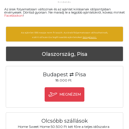
Az árak folyamatosan változnak és az ajánlat kiírásanak időpontjában
érvényesek. Döntsd gyorsan. Ne maradj le a legjobb ajánlatokról, kövess minket
Facebookon
!
Az ajánlat 1313 napja nem frissült. Az árak folyamatosan változhatnak,
ezért célszerű a legfrissebb ajánlatokat
böngészni.
Olaszország, Pisa
Budapest ⇄ Pisa
18.000 Ft
MEGNÉZEM
Olcsóbb szállások
Home Sweet Home 50.500 Ft két főre a teljes időszakra