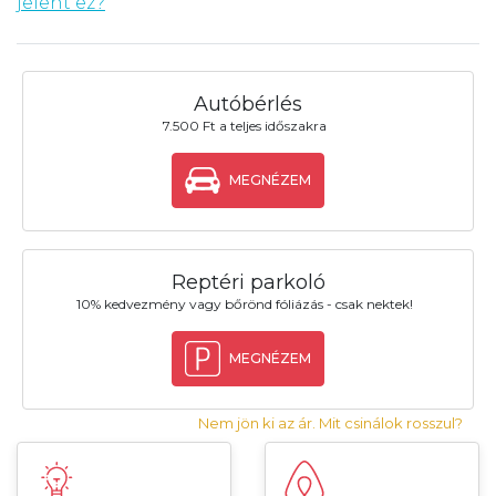
jelent ez?
Autóbérlés
7.500 Ft a teljes időszakra
MEGNÉZEM
Reptéri parkoló
10% kedvezmény vagy bőrönd fóliázás - csak nektek!
MEGNÉZEM
Nem jön ki az ár. Mit csinálok rosszul?