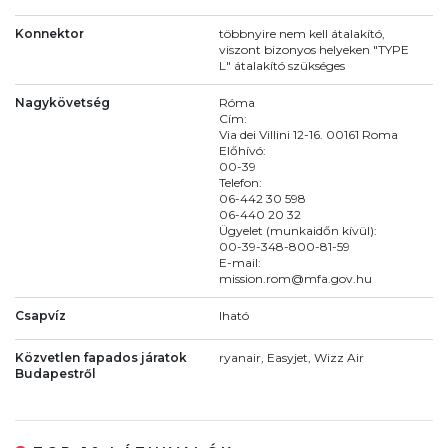
Konnektor
többnyire nem kell átalakító,
viszont bizonyos helyeken "TYPE
L" átalakító szükséges
Nagykövetség
Róma
Cím:
Via dei Villini 12-16. 00161 Roma
Előhívó:
00-39
Telefon:
06-442 30 598
06-440 20 32
Ügyelet (munkaidőn kívül):
00-39-348-800-81-59
E-mail:
mission.rom@mfa.gov.hu
Csapvíz
Iható
Közvetlen fapados járatok
ryanair, Easyjet, Wizz Air
Budapestről