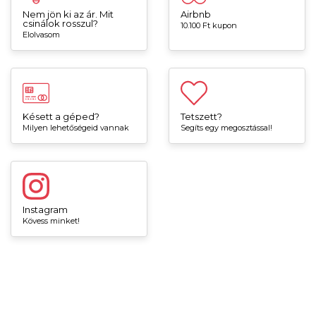
Nem jön ki az ár. Mit
Airbnb
csinálok rosszul?
10.100 Ft kupon
Elolvasom
Késett a géped?
Tetszett?
Milyen lehetőségeid vannak
Segíts egy megosztással!
Instagram
Kövess minket!