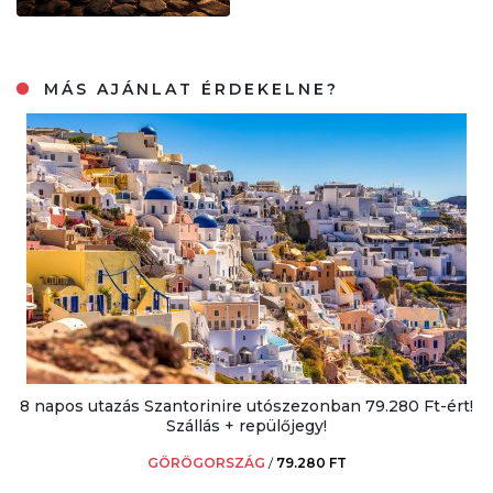
MÁS AJÁNLAT ÉRDEKELNE?
8 napos utazás Szantorinire utószezonban 79.280 Ft-ért!
Szállás + repülőjegy!
GÖRÖGORSZÁG
/
79.280 FT