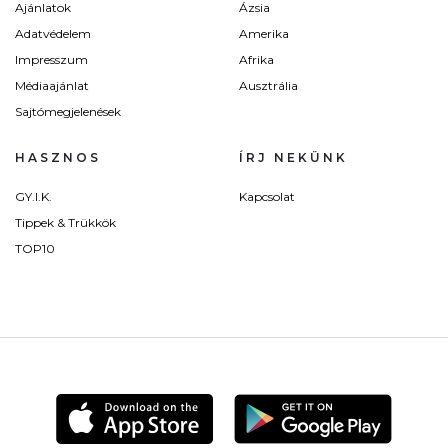
Ajánlatok
Ázsia
Adatvédelem
Amerika
Impresszum
Afrika
Médiaajánlat
Ausztrália
Sajtómegjelenések
HASZNOS
ÍRJ NEKÜNK
GY.I.K.
Kapcsolat
Tippek & Trükkök
TOP10