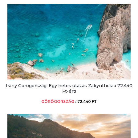
Irány Görögország: Egy hetes utazás Zakynthosra 72.440
Ft-ért!
GÖRÖGORSZÁG
/
72.440 FT