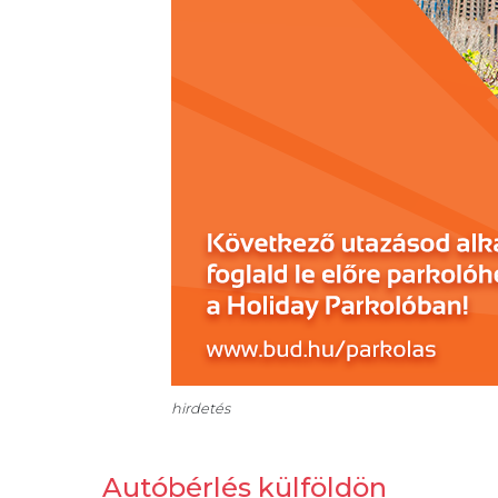
hirdetés
Autóbérlés külföldön