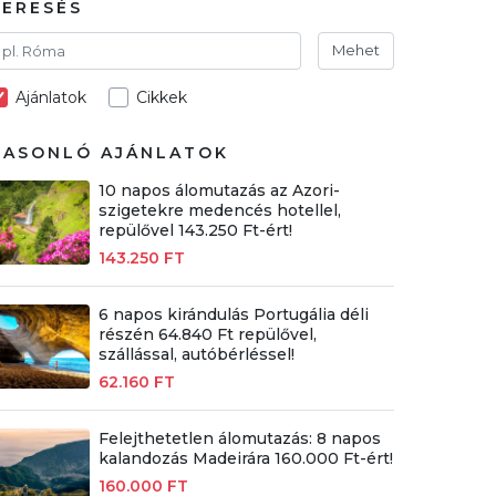
KERESÉS
Mehet
Ajánlatok
Cikkek
HASONLÓ AJÁNLATOK
10 napos álomutazás az Azori-
szigetekre medencés hotellel,
repülővel 143.250 Ft-ért!
143.250 FT
6 napos kirándulás Portugália déli
részén 64.840 Ft repülővel,
szállással, autóbérléssel!
62.160 FT
Felejthetetlen álomutazás: 8 napos
kalandozás Madeirára 160.000 Ft-ért!
160.000 FT