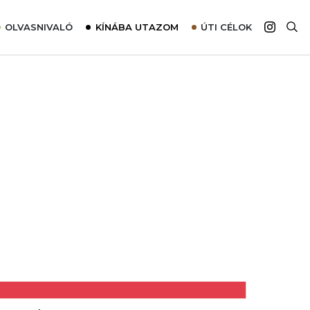
OLVASNIVALÓ
KÍNÁBA UTAZOM
ÚTI CÉLOK
Top 10 látnivalók térképpel
Európa
Tudnivalók az ajánlatok lefoglalásához
Ázsia
Tippek & Trükkök
Amerika
Utazómajom – CitySIM kártya a világutazóknak
Afrika
Interjú
Ausztrália
Élménybeszámolók
Szállodalátogatás
Sajtómegjelenések