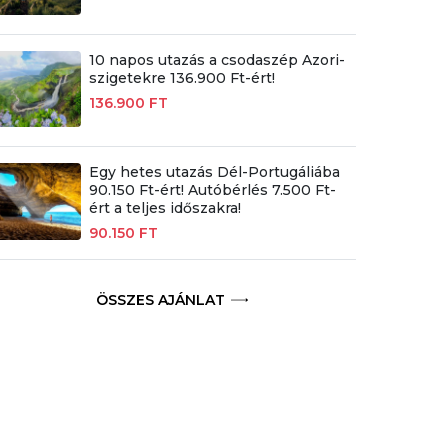
10 napos utazás a csodaszép Azori-
szigetekre 136.900 Ft-ért!
136.900 FT
Egy hetes utazás Dél-Portugáliába
90.150 Ft-ért! Autóbérlés 7.500 Ft-
ért a teljes időszakra!
90.150 FT
ÖSSZES AJÁNLAT