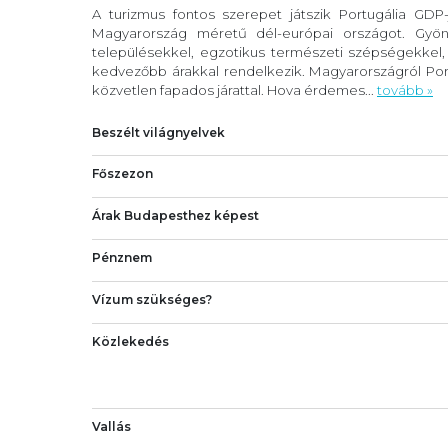
A turizmus fontos szerepet játszik Portugália GDP
Magyarország méretű dél-európai országot. Gyöny
településekkel, egzotikus természeti szépségekkel
kedvezőbb árakkal rendelkezik. Magyarországról Port
közvetlen fapados járattal. Hova érdemes...
tovább »
Beszélt világnyelvek
Főszezon
Árak Budapesthez képest
Pénznem
Vízum szükséges?
Közlekedés
Vallás