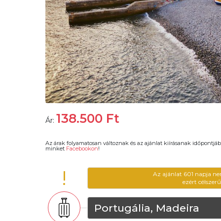
138.500
Ft
Ár:
Az árak folyamatosan változnak és az ajánlat kiírásanak időpontjáb
minket
Facebookon
!
!
Az ajánlat 601 napja ne
ezért célszer
Portugália, Madeira