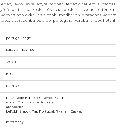
-jében, évről évre egyre többen fedezik fel ezt a csodás,
örű partszakaszokkal és strandokkal, csodás történelmi
, kedves helyiekkel és a többi mediterrán országhoz képest
óba, Lisszabonba és a dél-portugáliai Faroba is repülhetünk
portugál, angol
július, augusztus
120%x
EUR
Nem kell
busz: Rede-Expressos, Renex, Eva-bus
vonat: Comboios de Portugal
autóbérlés
belföldi járatok: Tap Portugal, Ryanair, Easyjet
keresztény