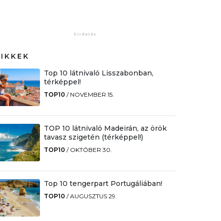
CIKKEK
Top 10 látnivaló Lisszabonban,
térképpel!
TOP10
/
NOVEMBER 15.
TOP 10 látnivaló Madeirán, az örök
tavasz szigetén (térképpel!)
TOP10
/
OKTÓBER 30.
Top 10 tengerpart Portugáliában!
TOP10
/
AUGUSZTUS 29.