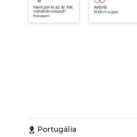
Nem jön ki az ár. Mit
Airbnb
csinálok rosszul?
10.100 Ft kupon
Elolvasom
Portugália