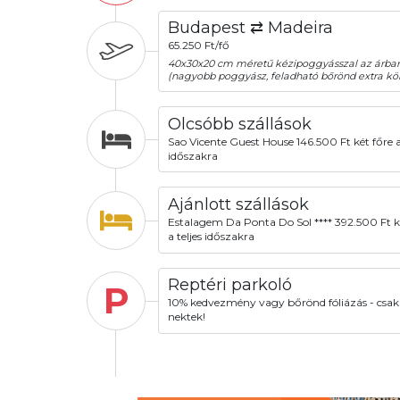
Budapest ⇄ Madeira
65.250 Ft/fő
40x30x20 cm méretű kézipoggyásszal az árba
(nagyobb poggyász, feladható bőrönd extra köl
Olcsóbb szállások
Sao Vicente Guest House 146.500 Ft két főre a 
időszakra
Ajánlott szállások
Estalagem Da Ponta Do Sol **** 392.500 Ft k
a teljes időszakra
Reptéri parkoló
P
10% kedvezmény vagy bőrönd fóliázás - csak
nektek!