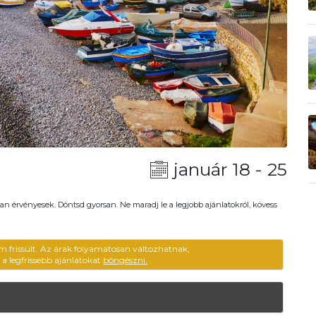
január 18 - 25
an érvényesek. Döntsd gyorsan. Ne maradj le a legjobb ajánlatokról, kövess
m frissült. Az árak folyamatosan változhatnak,
ű a legfrissebb ajánlatokat
böngészni.