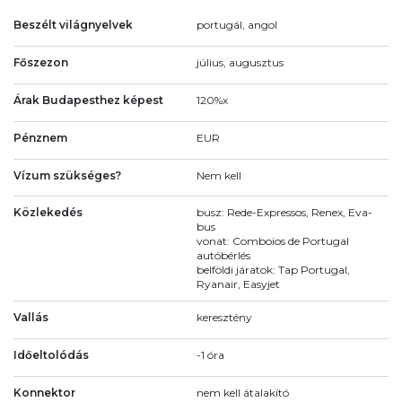
Beszélt világnyelvek
portugál, angol
Főszezon
július, augusztus
Árak Budapesthez képest
120%x
Pénznem
EUR
Vízum szükséges?
Nem kell
Közlekedés
busz: Rede-Expressos, Renex, Eva-
bus
vonat: Comboios de Portugal
autóbérlés
belföldi járatok: Tap Portugal,
Ryanair, Easyjet
Vallás
keresztény
Időeltolódás
-1 óra
Konnektor
nem kell átalakító