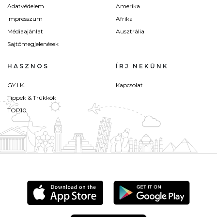
Adatvédelem
Amerika
Impresszum
Afrika
Médiaajánlat
Ausztrália
Sajtómegjelenések
HASZNOS
ÍRJ NEKÜNK
GY.I.K.
Kapcsolat
Tippek & Trükkök
TOP10