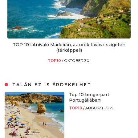
TOP 10 látnivaló Madeirán, az örök tavasz szigetén
(térképpel!)
TOP10
/
OKTÓBER 30.
TALÁN EZ IS ÉRDEKELHET
Top 10 tengerpart
Portugáliában!
TOP10
/
AUGUSZTUS 29.