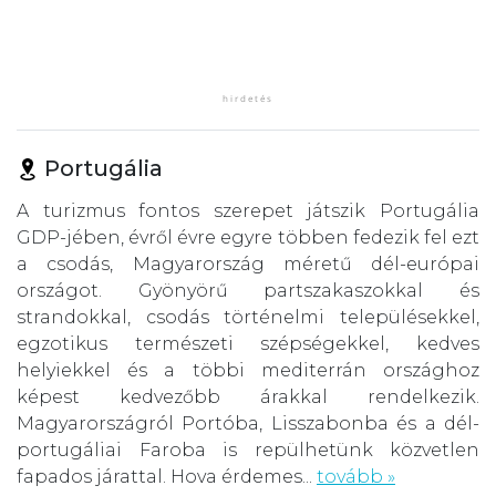
Portugália
A turizmus fontos szerepet játszik Portugália
GDP-jében, évről évre egyre többen fedezik fel ezt
a csodás, Magyarország méretű dél-európai
országot. Gyönyörű partszakaszokkal és
strandokkal, csodás történelmi településekkel,
egzotikus természeti szépségekkel, kedves
helyiekkel és a többi mediterrán országhoz
képest kedvezőbb árakkal rendelkezik.
Magyarországról Portóba, Lisszabonba és a dél-
portugáliai Faroba is repülhetünk közvetlen
fapados járattal. Hova érdemes...
tovább »