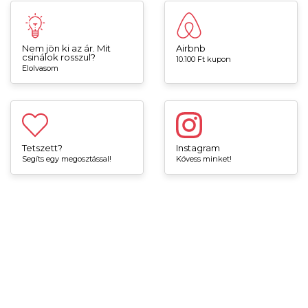
Nem jön ki az ár. Mit
Airbnb
csinálok rosszul?
10.100 Ft kupon
Elolvasom
Tetszett?
Instagram
Segíts egy megosztással!
Kövess minket!