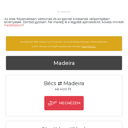
Az árak folyamatosan változnak és az ajánlat kiírásanak időpontjában
érvényesek. Döntsd gyorsan. Ne maradj le a legjobb ajánlatokról, kövess minket
Facebookon
!
Az ajánlat 1901 napja nem frissült. Az árak folyamatosan változhatnak,
ezért célszerű a legfrissebb ajánlatokat
böngészni.
Madeira
Bécs ⇄ Madeira
46.400 Ft
MEGNÉZEM