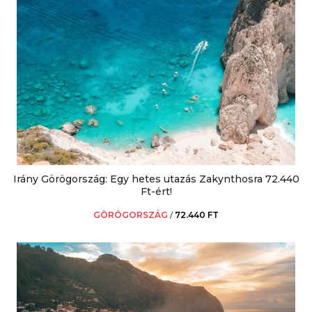
Irány Görögország: Egy hetes utazás Zakynthosra 72.440
Ft-ért!
GÖRÖGORSZÁG
/
72.440 FT