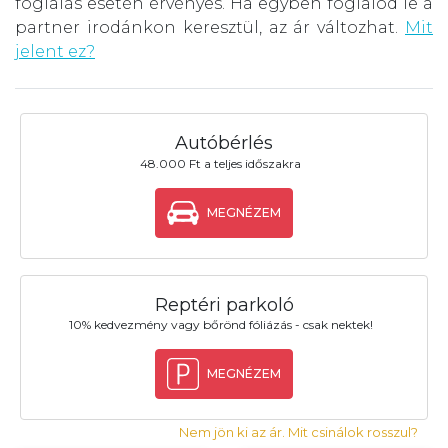
foglalás esetén érvényes. Ha egyben foglalod le a
partner irodánkon keresztül, az ár változhat.
Mit
jelent ez?
Autóbérlés
48.000 Ft a teljes időszakra
MEGNÉZEM
Reptéri parkoló
10% kedvezmény vagy bőrönd fóliázás - csak nektek!
MEGNÉZEM
Nem jön ki az ár. Mit csinálok rosszul?