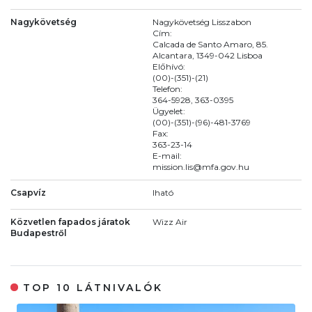
Nagykövetség
Nagykövetség Lisszabon
Cím:
Calcada de Santo Amaro, 85.
Alcantara, 1349-042 Lisboa
Előhívó:
(00)-(351)-(21)
Telefon:
364-5928, 363-0395
Ügyelet:
(00)-(351)-(96)-481-3769
Fax:
363-23-14
E-mail:
mission.lis@mfa.gov.hu
Csapvíz
Iható
Közvetlen fapados járatok
Wizz Air
Budapestről
TOP 10 LÁTNIVALÓK