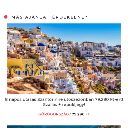
MÁS AJÁNLAT ÉRDEKELNE?
8 napos utazás Szantorinire utószezonban 79.280 Ft-ért!
Szállás + repülőjegy!
GÖRÖGORSZÁG
/
79.280 FT