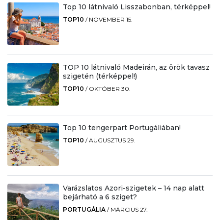
Top 10 látnivaló Lisszabonban, térképpel!
TOP10
/
NOVEMBER 15.
TOP 10 látnivaló Madeirán, az örök tavasz
szigetén (térképpel!)
TOP10
/
OKTÓBER 30.
Top 10 tengerpart Portugáliában!
TOP10
/
AUGUSZTUS 29.
Varázslatos Azori-szigetek – 14 nap alatt
bejárható a 6 sziget?
PORTUGÁLIA
/
MÁRCIUS 27.