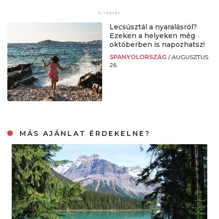
Lecsúsztál a nyaralásról?
Ezeken a helyeken még
októberben is napozhatsz!
SPANYOLORSZÁG
/
AUGUSZTUS
26.
MÁS AJÁNLAT ÉRDEKELNE?