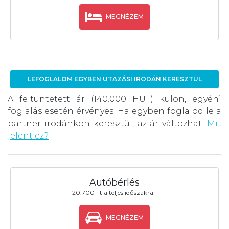
MEGNÉZEM
LEFOGLALOM EGYBEN UTAZÁSI IRODÁN KERESZTÜL
A feltüntetett ár (140.000 HUF) külön, egyéni
foglalás esetén érvényes. Ha egyben foglalod le a
partner irodánkon keresztül, az ár változhat.
Mit
jelent ez?
Autóbérlés
20.700 Ft a teljes időszakra
MEGNÉZEM