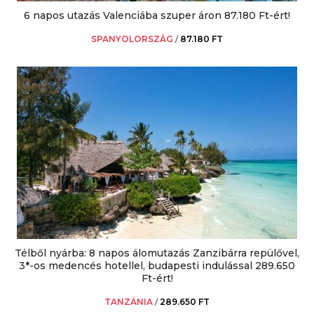
6 napos utazás Valenciába szuper áron 87.180 Ft-ért!
SPANYOLORSZÁG
/
87.180 FT
Télből nyárba: 8 napos álomutazás Zanzibárra repülővel,
3*-os medencés hotellel, budapesti indulással 289.650
Ft-ért!
TANZÁNIA
/
289.650 FT