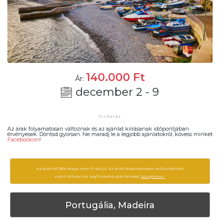
140.000
Ft
Ár:
december 2 - 9
Az árak folyamatosan változnak és az ajánlat kiírásanak időpontjában
érvényesek. Döntsd gyorsan. Ne maradj le a legjobb ajánlatokról, kövess minket
Facebookon
!
Az ajánlat 359 napja nem frissült. Az árak folyamatosan változhatnak,
ezért célszerű a legfrissebb ajánlatokat
böngészni.
Portugália, Madeira