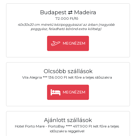
Budapest ⇄ Madeira
72.000 Ft/fő
40x30x20 cm méretű kézipoggyásszal az árban (nagyobb
poggyász, feladható bőrönd extra költség)
MEGNÉZEM
Olcsóbb szállások
Vila Alegria *** 136.000 Ft két főre a teljes időszakra
MEGNÉZEM
Ajánlott szállások
Hotel Porto Mare - PortoBay **** 497.900 Ft két főre a teljes
időszakra reggelivel