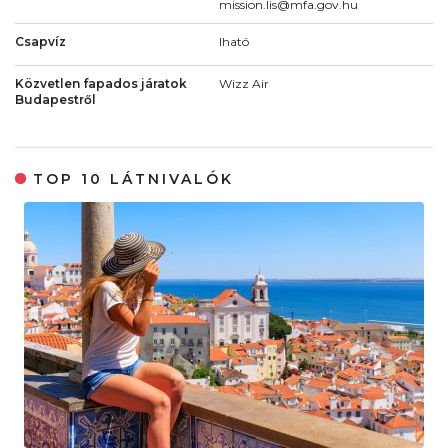
mission.lis@mfa.gov.hu
Csapvíz
Iható
Közvetlen fapados járatok
Wizz Air
Budapestről
TOP 10 LÁTNIVALÓK