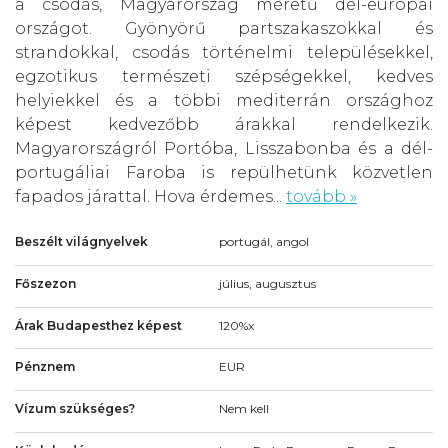
a csodás, Magyarország méretű dél-európai
országot. Gyönyörű partszakaszokkal és
strandokkal, csodás történelmi településekkel,
egzotikus természeti szépségekkel, kedves
helyiekkel és a többi mediterrán országhoz
képest kedvezőbb árakkal rendelkezik.
Magyarországról Portóba, Lisszabonba és a dél-
portugáliai Faroba is repülhetünk közvetlen
fapados járattal. Hova érdemes...
tovább »
Beszélt világnyelvek
portugál, angol
Főszezon
július, augusztus
Árak Budapesthez képest
120%x
Pénznem
EUR
Vízum szükséges?
Nem kell