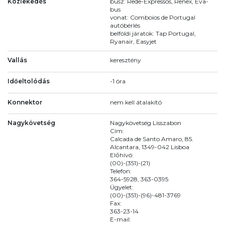
Közlekedés
busz: Rede-Expressos, Renex, Eva-
bus
vonat: Comboios de Portugal
autóbérlés
belföldi járatok: Tap Portugal,
Ryanair, Easyjet
Vallás
keresztény
Időeltolódás
-1 óra
Konnektor
nem kell átalakító
Nagykövetség
Nagykövetség Lisszabon
Cím:
Calcada de Santo Amaro, 85.
Alcantara, 1349-042 Lisboa
Előhívó:
(00)-(351)-(21)
Telefon:
364-5928, 363-0395
Ügyelet:
(00)-(351)-(96)-481-3769
Fax:
363-23-14
E-mail: