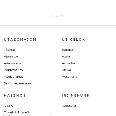
UTAZÓMAJOM
ÚTICÉLOK
Főoldal
Európa
Ajánlatok
Ázsia
Adatvédelem
Amerika
Impresszum
Afrika
Médiaajánlat
Ausztrália
Sajtómegjelenések
HASZNOS
ÍRJ NEKÜNK
GY.I.K.
Kapcsolat
Tippek & Trükkök