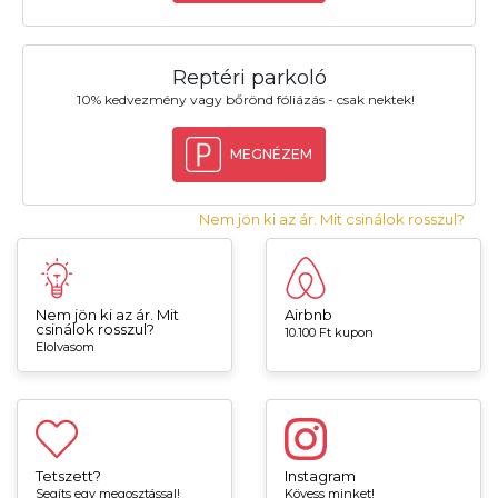
Reptéri parkoló
10% kedvezmény vagy bőrönd fóliázás - csak nektek!
MEGNÉZEM
Nem jön ki az ár. Mit csinálok rosszul?
Nem jön ki az ár. Mit
Airbnb
csinálok rosszul?
10.100 Ft kupon
Elolvasom
Tetszett?
Instagram
Segíts egy megosztással!
Kövess minket!