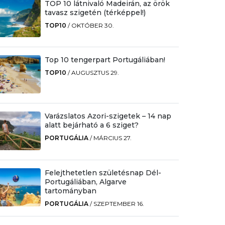
TOP 10 látnivaló Madeirán, az örök
tavasz szigetén (térképpel!)
TOP10
/
OKTÓBER 30.
Top 10 tengerpart Portugáliában!
TOP10
/
AUGUSZTUS 29.
Varázslatos Azori-szigetek – 14 nap
alatt bejárható a 6 sziget?
PORTUGÁLIA
/
MÁRCIUS 27.
Felejthetetlen születésnap Dél-
Portugáliában, Algarve
tartományban
PORTUGÁLIA
/
SZEPTEMBER 16.