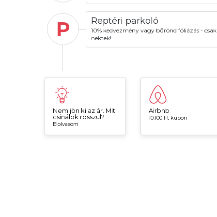
Reptéri parkoló
P
10% kedvezmény vagy bőrönd fóliázás - csak
nektek!
Nem jön ki az ár. Mit
Airbnb
csinálok rosszul?
10.100 Ft kupon
Elolvasom