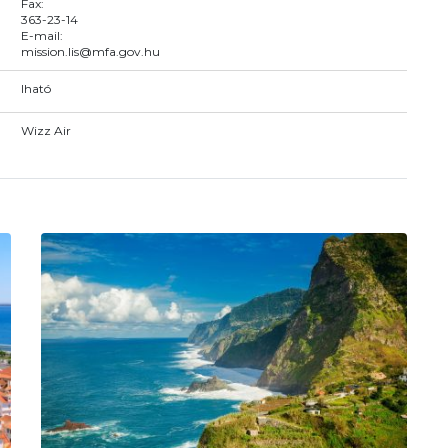
Fax:
363-23-14
E-mail:
mission.lis@mfa.gov.hu
Iható
Wizz Air