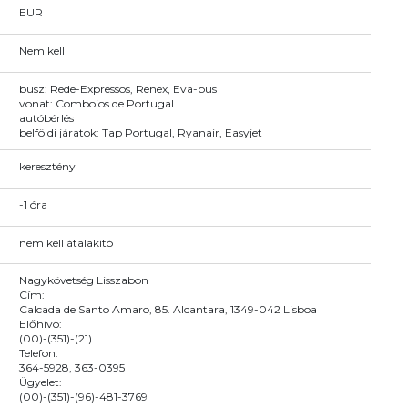
EUR
Nem kell
busz: Rede-Expressos, Renex, Eva-bus
vonat: Comboios de Portugal
autóbérlés
belföldi járatok: Tap Portugal, Ryanair, Easyjet
keresztény
-1 óra
nem kell átalakító
Nagykövetség Lisszabon
Cím:
Calcada de Santo Amaro, 85. Alcantara, 1349-042 Lisboa
Előhívó:
(00)-(351)-(21)
Telefon:
364-5928, 363-0395
Ügyelet:
(00)-(351)-(96)-481-3769