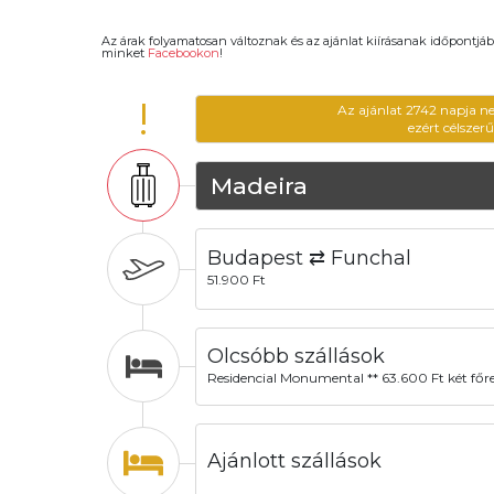
Az árak folyamatosan változnak és az ajánlat kiírásanak időpontjáb
minket
Facebookon
!
!
Az ajánlat 2742 napja n
ezért célszer
Madeira
Budapest ⇄ Funchal
51.900 Ft
Olcsóbb szállások
Residencial Monumental ** 63.600 Ft két főr
Ajánlott szállások