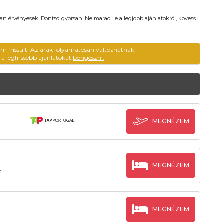
an érvényesek. Döntsd gyorsan. Ne maradj le a legjobb ajánlatokról, kövess
em frissült. Az árak folyamatosan változhatnak,
ű a legfrissebb ajánlatokat
böngészni.
MEGNÉZEM
MEGNÉZEM
e
MEGNÉZEM