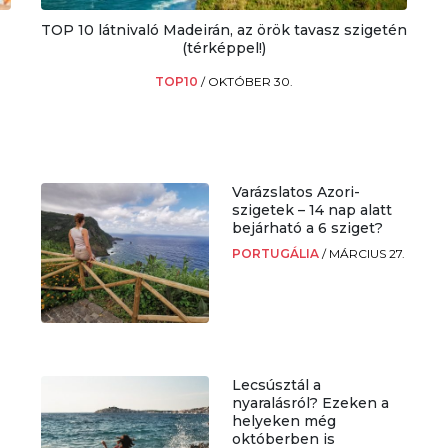
TOP 10 látnivaló Madeirán, az örök tavasz szigetén
(térképpel!)
TOP10
/
OKTÓBER 30.
Varázslatos Azori-
szigetek – 14 nap alatt
bejárható a 6 sziget?
PORTUGÁLIA
/
MÁRCIUS 27.
Lecsúsztál a
nyaralásról? Ezeken a
helyeken még
októberben is