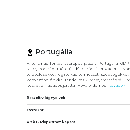
Portugália
A turizmus fontos szerepet játszik Portugália GDP
Magyarország méretű dél-európai országot. Gyöny
településekkel, egzotikus természeti szépségekkel
kedvezőbb árakkal rendelkezik. Magyarországról Port
közvetlen fapados járattal. Hova érdemes...
tovább »
Beszélt világnyelvek
Főszezon
Árak Budapesthez képest