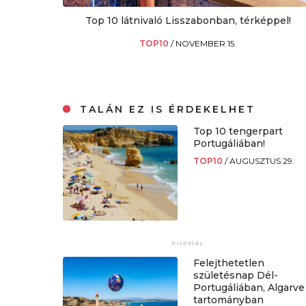
Top 10 látnivaló Lisszabonban, térképpel!
TOP10
/
NOVEMBER 15.
TALÁN EZ IS ÉRDEKELHET
Top 10 tengerpart
Portugáliában!
TOP10
/
AUGUSZTUS 29.
Felejthetetlen
születésnap Dél-
Portugáliában, Algarve
tartományban