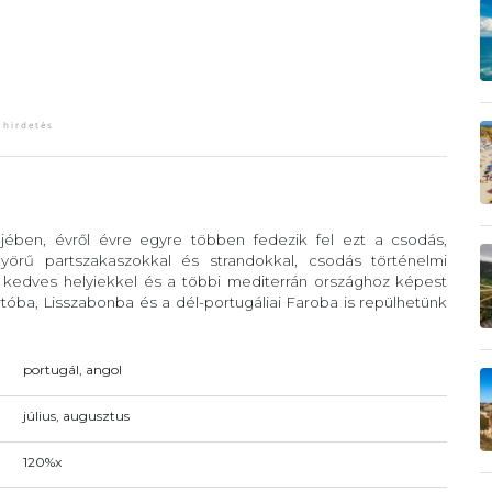
-jében, évről évre egyre többen fedezik fel ezt a csodás,
örű partszakaszokkal és strandokkal, csodás történelmi
, kedves helyiekkel és a többi mediterrán országhoz képest
óba, Lisszabonba és a dél-portugáliai Faroba is repülhetünk
portugál, angol
július, augusztus
120%x