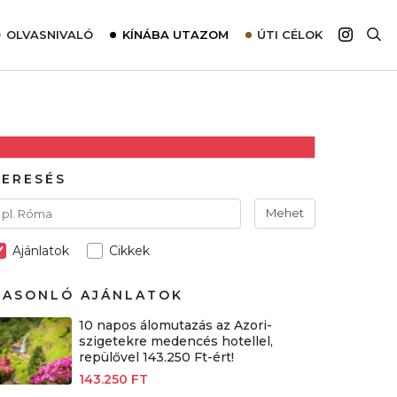
OLVASNIVALÓ
KÍNÁBA UTAZOM
ÚTI CÉLOK
Top 10 látnivalók térképpel
Európa
Tudnivalók az ajánlatok lefoglalásához
Ázsia
Tippek & Trükkök
Amerika
Utazómajom – CitySIM kártya a világutazóknak
Afrika
KERESÉS
Interjú
Ausztrália
Mehet
Élménybeszámolók
Ajánlatok
Cikkek
Szállodalátogatás
Sajtómegjelenések
HASONLÓ AJÁNLATOK
10 napos álomutazás az Azori-
szigetekre medencés hotellel,
repülővel 143.250 Ft-ért!
143.250 FT