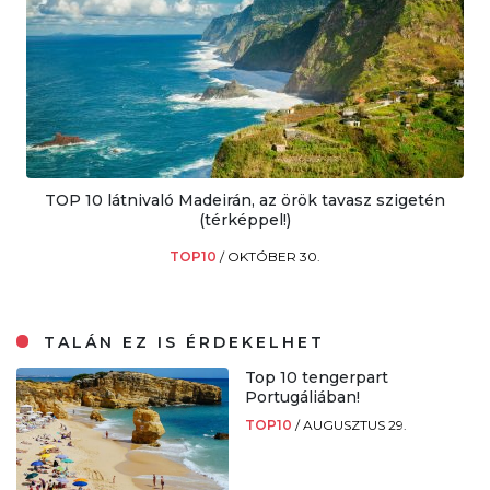
TOP 10 látnivaló Madeirán, az örök tavasz szigetén
(térképpel!)
TOP10
/
OKTÓBER 30.
TALÁN EZ IS ÉRDEKELHET
Top 10 tengerpart
Portugáliában!
TOP10
/
AUGUSZTUS 29.