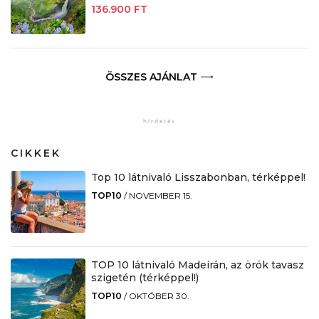
136.900 FT
ÖSSZES AJÁNLAT
CIKKEK
Top 10 látnivaló Lisszabonban, térképpel!
TOP10
/
NOVEMBER 15.
TOP 10 látnivaló Madeirán, az örök tavasz
szigetén (térképpel!)
TOP10
/
OKTÓBER 30.