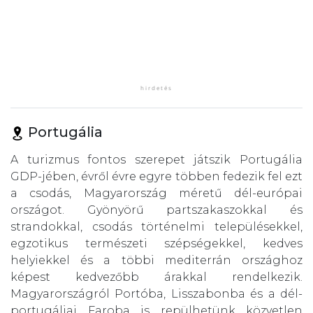
Portugália
A turizmus fontos szerepet játszik Portugália
GDP-jében, évről évre egyre többen fedezik fel ezt
a csodás, Magyarország méretű dél-európai
országot. Gyönyörű partszakaszokkal és
strandokkal, csodás történelmi településekkel,
egzotikus természeti szépségekkel, kedves
helyiekkel és a többi mediterrán országhoz
képest kedvezőbb árakkal rendelkezik.
Magyarországról Portóba, Lisszabonba és a dél-
portugáliai Faroba is repülhetünk közvetlen