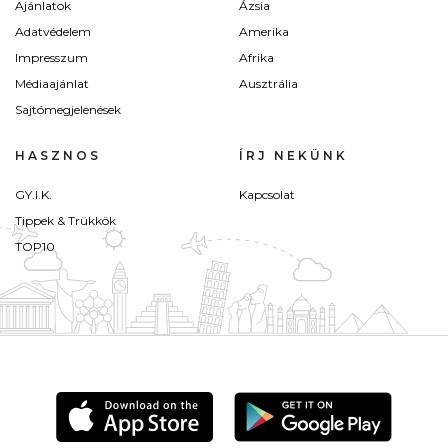
Ajánlatok
Ázsia
Adatvédelem
Amerika
Impresszum
Afrika
Médiaajánlat
Ausztrália
Sajtómegjelenések
HASZNOS
ÍRJ NEKÜNK
GY.I.K.
Kapcsolat
Tippek & Trükkök
TOP10