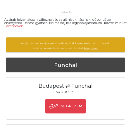
Az árak folyamatosan változnak és az ajánlat kiírásanak időpontjában
érvényesek. Döntsd gyorsan. Ne maradj le a legjobb ajánlatokról, kövess minket
Facebookon
!
Az ajánlat 2717 napja nem frissült. Az árak folyamatosan változhatnak,
ezért célszerű a legfrissebb ajánlatokat
böngészni.
Funchal
Budapest ⇄ Funchal
50.400 Ft
MEGNÉZEM