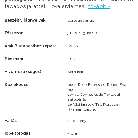
fapados járattal. Hova érdemes...
tovább »
Beszélt világnyelvek
portugál, angol
Főszezon
július, augusztus
Árak Budapesthez képest
120%x
Pénznem
EUR
Vízum szükséges?
Nem kell
Közlekedés
busz: Rede-Expressos, Renex, Eva-
bus
vonat: Comboios de Portugal
autóbérlés
belföldi járatok: Tap Portugal,
Ryanair, Easyjet
Vallás
keresztény
Időeltolódás
-1 óra