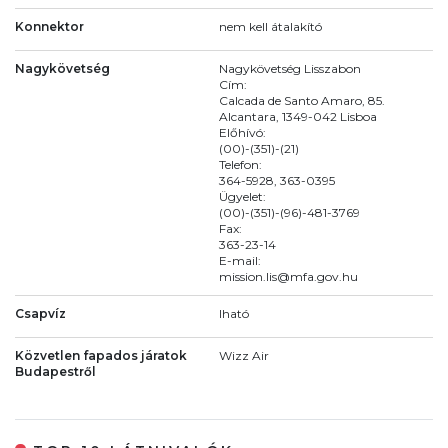
Konnektor
nem kell átalakító
Nagykövetség
Nagykövetség Lisszabon
Cím:
Calcada de Santo Amaro, 85.
Alcantara, 1349-042 Lisboa
Előhívó:
(00)-(351)-(21)
Telefon:
364-5928, 363-0395
Ügyelet:
(00)-(351)-(96)-481-3769
Fax:
363-23-14
E-mail:
mission.lis@mfa.gov.hu
Csapvíz
Iható
Közvetlen fapados járatok
Wizz Air
Budapestről