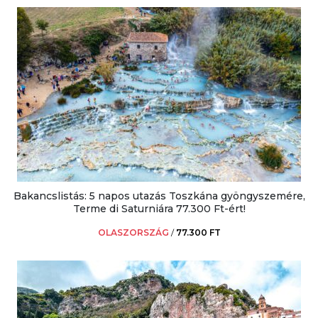
Bakancslistás: 5 napos utazás Toszkána gyöngyszemére,
Terme di Saturniára 77.300 Ft-ért!
OLASZORSZÁG
/
77.300 FT