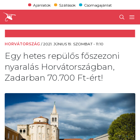
Ajánlatok
Szállások
Csomagajánlat
HORVÁTORSZÁG
/
2021. JÚNIUS 19. SZOMBAT - 11:10
Egy hetes repülős főszezoni
nyaralás Horvátországban,
Zadarban 70.700 Ft-ért!