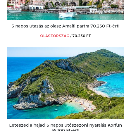
5 napos utazás az olasz Amalfi partra 70.230 Ft-ért!
OLASZORSZÁG
/
70.230 FT
Leteszed a hajad: 5 napos utószezoni nyaralás Korfun
55.100 Ft-ért!