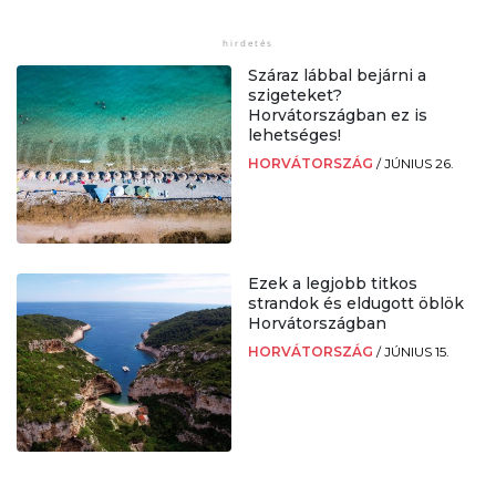
Száraz lábbal bejárni a
szigeteket?
Horvátországban ez is
lehetséges!
HORVÁTORSZÁG
/
JÚNIUS 26.
Ezek a legjobb titkos
strandok és eldugott öblök
Horvátországban
HORVÁTORSZÁG
/
JÚNIUS 15.