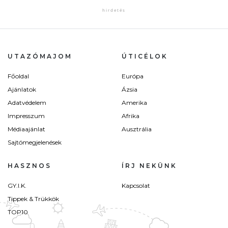
UTAZÓMAJOM
ÚTICÉLOK
Főoldal
Európa
Ajánlatok
Ázsia
Adatvédelem
Amerika
Impresszum
Afrika
Médiaajánlat
Ausztrália
Sajtómegjelenések
HASZNOS
ÍRJ NEKÜNK
GY.I.K.
Kapcsolat
Tippek & Trükkök
TOP10