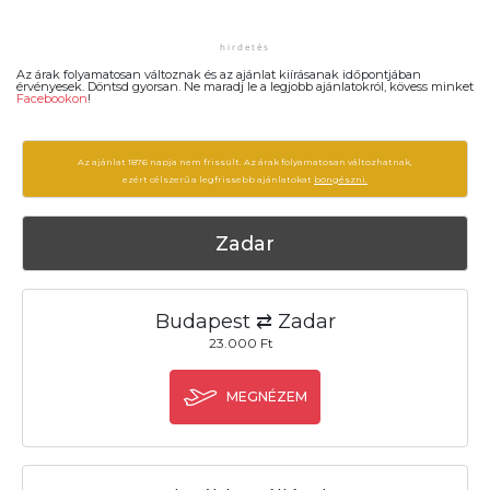
Az árak folyamatosan változnak és az ajánlat kiírásanak időpontjában
érvényesek. Döntsd gyorsan. Ne maradj le a legjobb ajánlatokról, kövess minket
Facebookon
!
Az ajánlat 1876 napja nem frissült. Az árak folyamatosan változhatnak,
ezért célszerű a legfrissebb ajánlatokat
böngészni.
Zadar
Budapest ⇄ Zadar
23.000 Ft
MEGNÉZEM