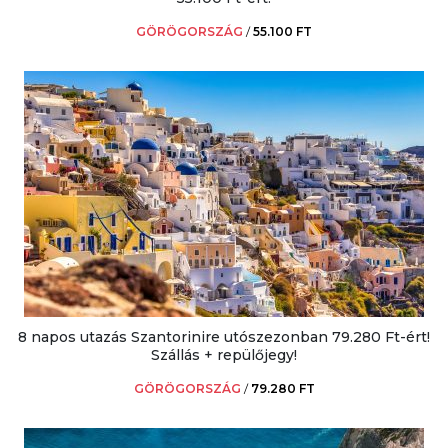
GÖRÖGORSZÁG
/
55.100 FT
8 napos utazás Szantorinire utószezonban 79.280 Ft-ért!
Szállás + repülőjegy!
GÖRÖGORSZÁG
/
79.280 FT