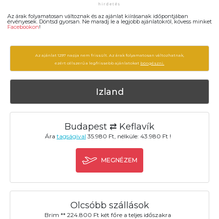
Az árak folyamatosan változnak és az ajánlat kiírásanak időpontjában
érvényesek. Döntsd gyorsan. Ne maradj le a legjobb ajánlatokról, kövess minket
Facebookon
!
Az ajánlat 1297 napja nem frissült. Az árak folyamatosan változhatnak,
ezért célszerű a legfrissebb ajánlatokat
böngészni.
Izland
Budapest ⇄ Keflavík
Ára
tagságival
35.980 Ft, nélküle: 43.980 Ft !
MEGNÉZEM
Olcsóbb szállások
Brim ** 224.800 Ft két főre a teljes időszakra