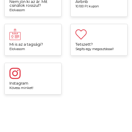
Nem jön ki az ár. Mit
Airbnb
csinálok rosszul?
10.100 Ft kupon
Elolvasom
Mi is az a tagsági?
Tetszett?
Elolvasom
Segíts egy megosztással!
Instagram
Kövess minket!