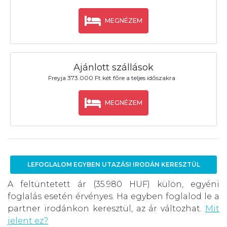
MEGNÉZEM
Ajánlott szállások
Freyja 373.000 Ft két főre a teljes időszakra
MEGNÉZEM
LEFOGLALOM EGYBEN UTAZÁSI IRODÁN KERESZTÜL
A feltüntetett ár (35.980 HUF) külön, egyéni
foglalás esetén érvényes. Ha egyben foglalod le a
partner irodánkon keresztül, az ár változhat.
Mit
jelent ez?