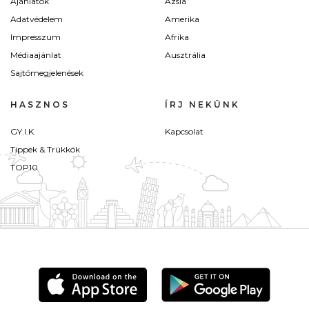
Ajánlatok
Ázsia
Adatvédelem
Amerika
Impresszum
Afrika
Médiaajánlat
Ausztrália
Sajtómegjelenések
HASZNOS
ÍRJ NEKÜNK
GY.I.K.
Kapcsolat
Tippek & Trükkök
TOP10