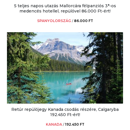
5 teljes napos utazás Mallorcára félpanziós 3*-os
medencés hotellel, repülővel 86.000 Ft-ért!
SPANYOLORSZÁG
/
86.000 FT
Retúr repülőjegy Kanada csodás részére, Calgaryba
192.450 Ft-ért!
KANADA
/
192.450 FT