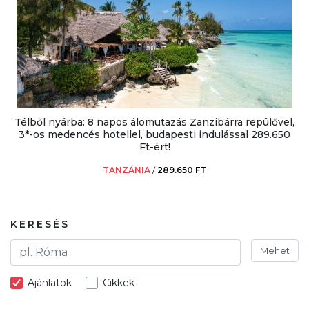
Télből nyárba: 8 napos álomutazás Zanzibárra repülővel,
3*-os medencés hotellel, budapesti indulással 289.650
Ft-ért!
TANZÁNIA
/
289.650 FT
KERESÉS
Mehet
Ajánlatok
Cikkek