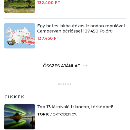
132.400 FT
Egy hetes lakóautózás Izlandon repülővel,
Campervan bérléssel 137.450 Ft-ért!
137.450 FT
ÖSSZES AJÁNLAT
CIKKEK
Top 13 látnivaló Izlandon, térképpel!
TOP10
/
OKTÓBER 07.