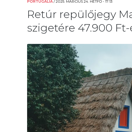
PORTUGÁLIA
/
2025. MÁRCIUS 24. HÉTFŐ - 17:13
Retúr repülőjegy Ma
szigetére 47.900 Ft-