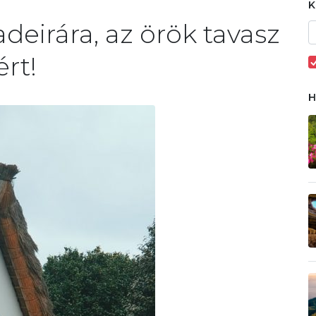
deirára, az örök tavasz
ért!