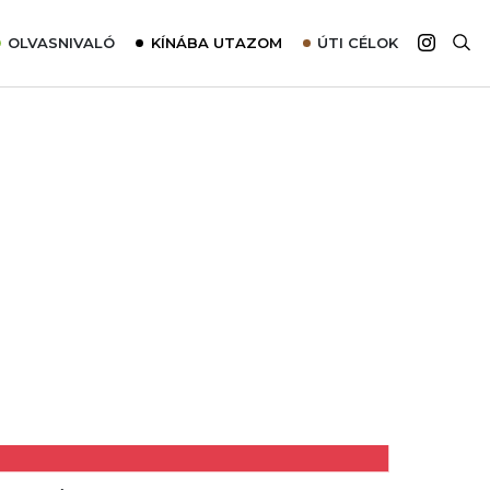
OLVASNIVALÓ
KÍNÁBA UTAZOM
ÚTI CÉLOK
Top 10 látnivalók térképpel
Európa
Tudnivalók az ajánlatok lefoglalásához
Ázsia
Tippek & Trükkök
Amerika
Utazómajom – CitySIM kártya a világutazóknak
Afrika
Interjú
Ausztrália
Élménybeszámolók
Szállodalátogatás
Sajtómegjelenések