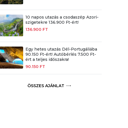
10 napos utazás a csodaszép Azori-
szigetekre 136.900 Ft-ért!
136.900 FT
Egy hetes utazás Dél-Portugáliába
90.150 Ft-ért! Autóbérlés 7.500 Ft-
ért a teljes időszakra!
90.150 FT
ÖSSZES AJÁNLAT