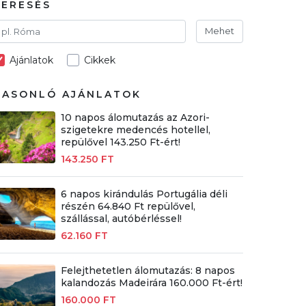
KERESÉS
Mehet
Ajánlatok
Cikkek
HASONLÓ AJÁNLATOK
10 napos álomutazás az Azori-
szigetekre medencés hotellel,
repülővel 143.250 Ft-ért!
143.250 FT
6 napos kirándulás Portugália déli
részén 64.840 Ft repülővel,
szállással, autóbérléssel!
62.160 FT
Felejthetetlen álomutazás: 8 napos
kalandozás Madeirára 160.000 Ft-ért!
160.000 FT