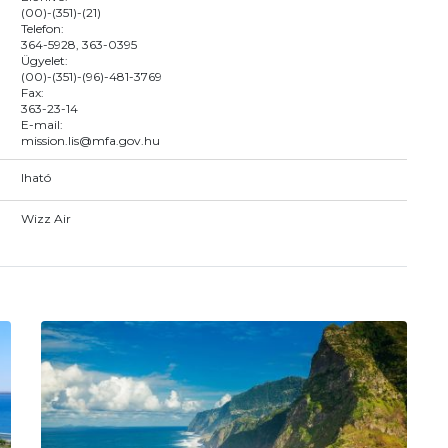
(00)-(351)-(21)
Telefon:
364-5928, 363-0395
Ügyelet:
(00)-(351)-(96)-481-3769
Fax:
363-23-14
E-mail:
mission.lis@mfa.gov.hu
Iható
Wizz Air