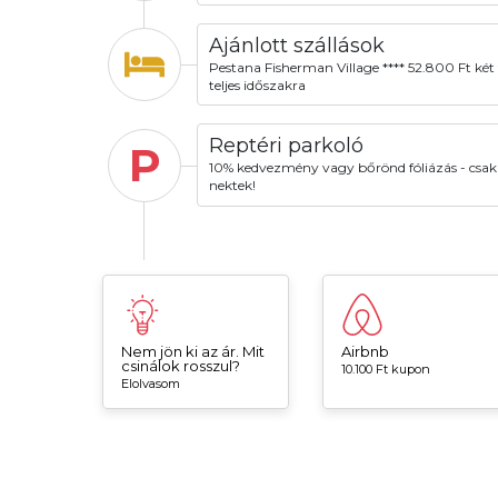
Ajánlott szállások
Pestana Fisherman Village **** 52.800 Ft két 
teljes időszakra
Reptéri parkoló
P
10% kedvezmény vagy bőrönd fóliázás - csak
nektek!
Nem jön ki az ár. Mit
Airbnb
csinálok rosszul?
10.100 Ft kupon
Elolvasom