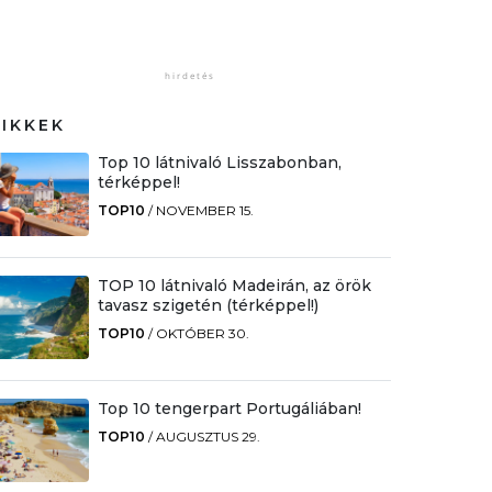
CIKKEK
Top 10 látnivaló Lisszabonban,
térképpel!
TOP10
/
NOVEMBER 15.
TOP 10 látnivaló Madeirán, az örök
tavasz szigetén (térképpel!)
TOP10
/
OKTÓBER 30.
Top 10 tengerpart Portugáliában!
TOP10
/
AUGUSZTUS 29.