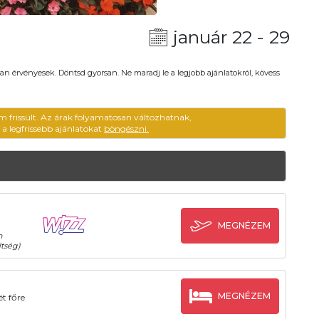
január 22 - 29
an érvényesek. Döntsd gyorsan. Ne maradj le a legjobb ajánlatokról, kövess
m frissült. Az árak folyamatosan változhatnak,
ű a legfrissebb ajánlatokat
böngészni.
MEGNÉZEM
n
tség)
MEGNÉZEM
t főre