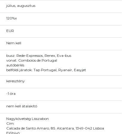
július, augusztus
120%x
EUR
Nem kell
busz: Rede-Expressos, Renex, Eva-bus
vonat: Comboios de Portugal
autóbérlés
belföldi járatok: Tap Portugal, Ryanair, Easyjet
keresztény
-1 óra
nem kell átalakító
Nagykövetség Lisszabon
Cím:
Calcada de Santo Amaro, 85. Alcantara, 1349-042 Lisboa
Előhívó: