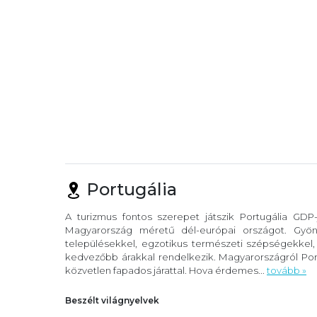
Portugália
A turizmus fontos szerepet játszik Portugália GDP
Magyarország méretű dél-európai országot. Gyöny
településekkel, egzotikus természeti szépségekkel
kedvezőbb árakkal rendelkezik. Magyarországról Port
közvetlen fapados járattal. Hova érdemes...
tovább »
Beszélt világnyelvek