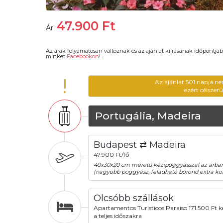
47.900
Ft
Ár:
Az árak folyamatosan változnak és az ajánlat kiírásanak időpontjáb
minket
Facebookon
!
!
Az ajánlat 501 napja ne
ezért célszer
Portugália, Madeira
Budapest ⇄ Madeira
47.900 Ft/fő
40x30x20 cm méretű kézipoggyásszal az árba
(nagyobb poggyász, feladható bőrönd extra köl
Olcsóbb szállások
Apartamentos Turisticos Paraiso 171.500 Ft ké
a teljes időszakra