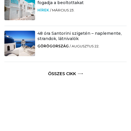
fogadja a beoltottakat
HÍREK
/
MÁRCIUS 23.
48 óra Santorini szigetén – naplemente,
strandok, látnivalók
GÖRÖGORSZÁG
/
AUGUSZTUS 22.
ÖSSZES CIKK