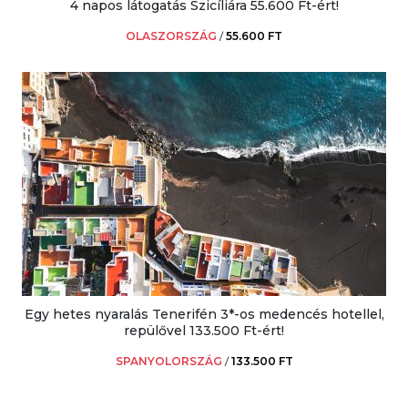
4 napos látogatás Szicíliára 55.600 Ft-ért!
OLASZORSZÁG
/
55.600 FT
Egy hetes nyaralás Tenerifén 3*-os medencés hotellel,
repülővel 133.500 Ft-ért!
SPANYOLORSZÁG
/
133.500 FT