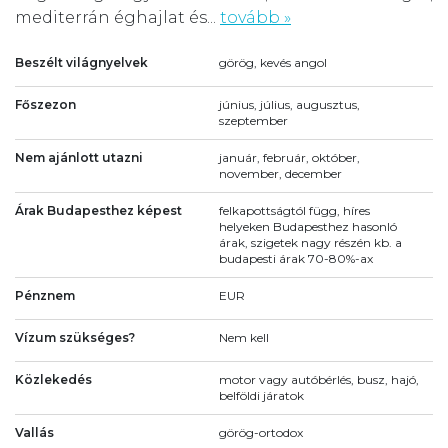
mediterrán éghajlat és...
tovább »
Beszélt világnyelvek
görög, kevés angol
Főszezon
június, július, augusztus,
szeptember
Nem ajánlott utazni
január, február, október,
november, december
Árak Budapesthez képest
felkapottságtól függ, híres
helyeken Budapesthez hasonló
árak, szigetek nagy részén kb. a
budapesti árak 70-80%-ax
Pénznem
EUR
Vízum szükséges?
Nem kell
Közlekedés
motor vagy autóbérlés, busz, hajó,
belföldi járatok
Vallás
görög-ortodox