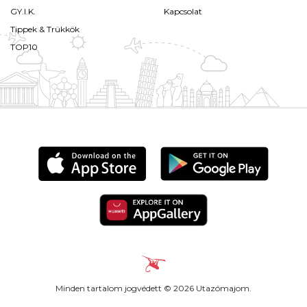
GY.I.K.
Kapcsolat
Tippek & Trükkök
TOP10
Minden tartalom jogvédett © 2026 Utazómajom.