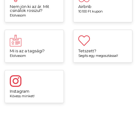
Nem jön ki az ár. Mit
Airbnb
csinálok rosszul?
10.100 Ft kupon
Elolvasom
Mi is az a tagsági?
Tetszett?
Elolvasom
Segíts egy megosztással!
Instagram
Kövess minket!