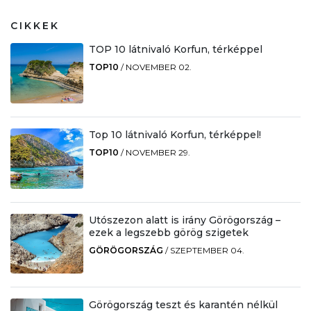
CIKKEK
TOP 10 látnivaló Korfun, térképpel
TOP10
/
NOVEMBER 02.
Top 10 látnivaló Korfun, térképpel!
TOP10
/
NOVEMBER 29.
Utószezon alatt is irány Görögország –
ezek a legszebb görög szigetek
GÖRÖGORSZÁG
/
SZEPTEMBER 04.
Görögország teszt és karantén nélkül