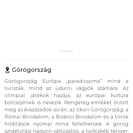
Görögország
Görögország Európa „paradicsoma” mind a
turisták, mind az üdülni vágyók számára. Az
olimpiai játékok hazája, az európai kultúra
bölcsőjének is nevezik. Rengeteg emléket őrzött
meg az évszázadok során, az ókori Görögország, a
Római Birodalom, a Bizánci Birodalom és a török
hódítások nyomai mind fellelhetőek. A görög
szigetvilág nagyon változatos, a türkizkék tenger,