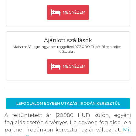
MEGNÉZEM
Ajánlott szállások
Maistros Village ingyenes reggelivel 977.000 Ft két főre a teljes
időszakra
MEGNÉZEM
LEFOGLALOM EGYBEN UTAZÁSI IRODÁN KERESZTÜL
A feltüntetett ár (20.980 HUF) külön, egyéni
foglalás esetén érvényes. Ha egyben foglalod le a
partner irodánkon keresztül, az ár változhat.
Mit