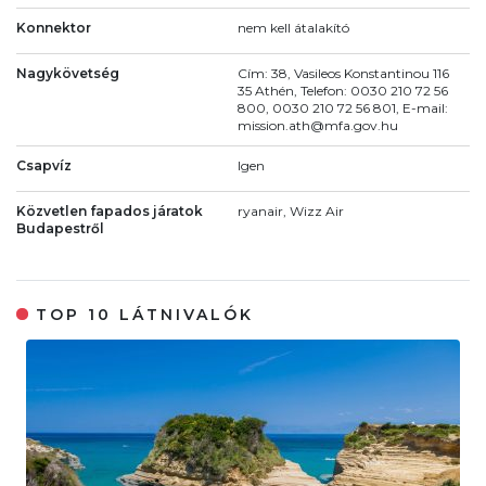
Konnektor
nem kell átalakító
Nagykövetség
Cím: 38, Vasileos Konstantinou 116
35 Athén, Telefon: 0030 210 72 56
800, 0030 210 72 56 801, E-mail:
mission.ath@mfa.gov.hu
Csapvíz
Igen
Közvetlen fapados járatok
ryanair, Wizz Air
Budapestről
TOP 10 LÁTNIVALÓK