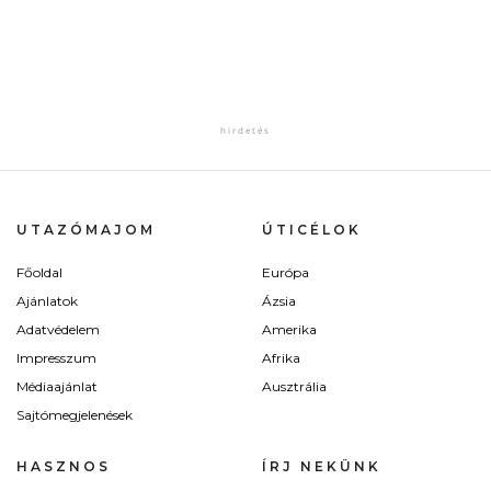
UTAZÓMAJOM
ÚTICÉLOK
Főoldal
Európa
Ajánlatok
Ázsia
Adatvédelem
Amerika
Impresszum
Afrika
Médiaajánlat
Ausztrália
Sajtómegjelenések
HASZNOS
ÍRJ NEKÜNK