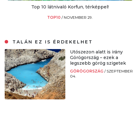
Top 10 látnivaló Korfun, térképpel!
TOP10
/
NOVEMBER 29.
TALÁN EZ IS ÉRDEKELHET
Utószezon alatt is irány
Görögország – ezek a
legszebb görög szigetek
GÖRÖGORSZÁG
/
SZEPTEMBER
04.