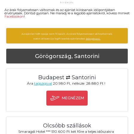
Az árak folyamatosan változnak és az ajánlat kiírásanak időpontjában
érvényesek. Döntsd gyorsan. Ne maradj le a legjobb ajánlatokról, kövess minket
Facebookon
!
Az ajánlat 1491 napja nem frissült. Az árak folyamatosan változhatnak,
ezért célszerű a legfrissebb ajánlatokat
böngészni.
Görögország, Santorini
Budapest ⇄ Santorini
Ára
tagságival
20.980 Ft, nélküle: 28.880 Ft !
MEGNÉZEM
Olcsóbb szállások
Smaragdi Hotel *** 510.600 Ft két főre a teljes időszakra