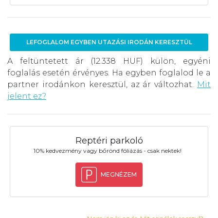
LEFOGLALOM EGYBEN UTAZÁSI IRODÁN KERESZTÜL
A feltüntetett ár (12.338 HUF) külön, egyéni
foglalás esetén érvényes. Ha egyben foglalod le a
partner irodánkon keresztül, az ár változhat.
Mit
jelent ez?
Reptéri parkoló
10% kedvezmény vagy bőrönd fóliázás - csak nektek!
MEGNÉZEM