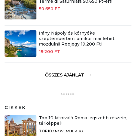
Terme di Saturniára 50.650 Ft-ért!
50.650 FT
Irány Nápoly és környéke
szeptemberben, amikor már lehet
mozdulni! Repjegy 19.200 Ft!
19.200 FT
ÖSSZES AJÁNLAT
CIKKEK
Top 10 látnivaló Róma legszebb részein,
térképpel!
TOP10
/
NOVEMBER 30.