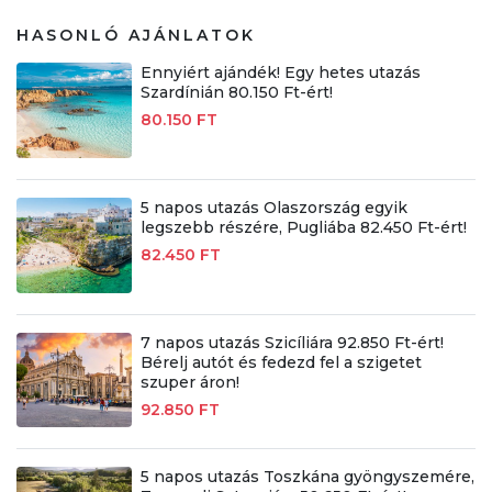
HASONLÓ AJÁNLATOK
Ennyiért ajándék! Egy hetes utazás
Szardínián 80.150 Ft-ért!
80.150 FT
5 napos utazás Olaszország egyik
legszebb részére, Pugliába 82.450 Ft-ért!
82.450 FT
7 napos utazás Szicíliára 92.850 Ft-ért!
Bérelj autót és fedezd fel a szigetet
szuper áron!
92.850 FT
5 napos utazás Toszkána gyöngyszemére,