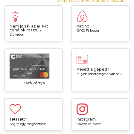
Nem jön ki az ár. Mit csinálok rosszul?
Nem jön ki az ár. Mit
Airbnb
csinálok rosszul?
10.100 Ft kupon
Elolvasom
Késett a géped?
Milyen lehetőségeid vannak
Bankkártya
Tetszett?
Instagram
Segíts egy megosztással!
Kövess minket!