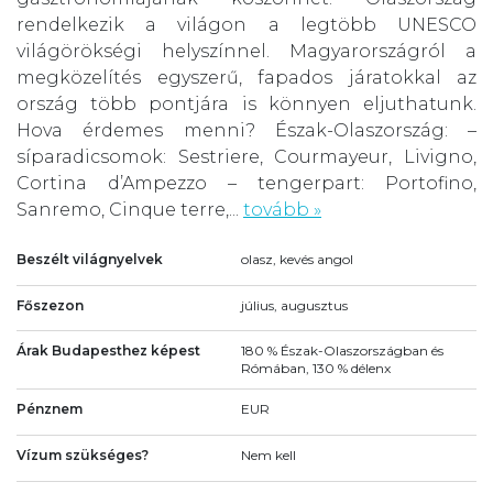
rendelkezik a világon a legtöbb UNESCO
világörökségi helyszínnel. Magyarországról a
megközelítés egyszerű, fapados járatokkal az
ország több pontjára is könnyen eljuthatunk.
Hova érdemes menni? Észak-Olaszország: –
síparadicsomok: Sestriere, Courmayeur, Livigno,
Cortina d’Ampezzo – tengerpart: Portofino,
Sanremo, Cinque terre,...
tovább »
Beszélt világnyelvek
olasz, kevés angol
Főszezon
július, augusztus
Árak Budapesthez képest
180 % Észak-Olaszországban és
Rómában, 130 % délenx
Pénznem
EUR
Vízum szükséges?
Nem kell