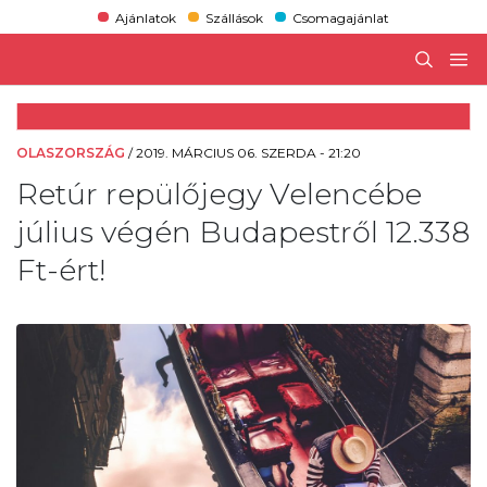
Ajánlatok
Szállások
Csomagajánlat
OLASZORSZÁG
/
2019. MÁRCIUS 06. SZERDA - 21:20
Retúr repülőjegy Velencébe
július végén Budapestről 12.338
Ft-ért!