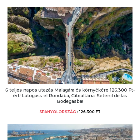
6 teljes napos utazás Malagára és környékére 126.300 Ft-
ért! Látogass el Rondába, Gibraltárra, Setenil de las
Bodegasba!
SPANYOLORSZÁG
/
126.300 FT