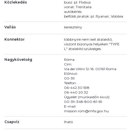
Közlekedés
busz: pl. Flixbus
vonat: Trenitalia
autóbérlés
belföldi járatok: pl. Ryanair, Volotea
Vallás
keresztény
Konnektor
többnyire nem kell átalakító,
viszont bizonyos helyeken "TYPE
L" átalakító szükséges
Nagykövetség
Róma
Cím:
Via dei Villini 12-16. 00161 Roma
Előhívó:
00-39
Telefon:
06-442 30 598
06-440 20 32
Ügyelet (munkaidőn kívül):
00-39-348-800-81-59
E-mail:
mission.rom@mfa.gov.hu
Csapvíz
Iható