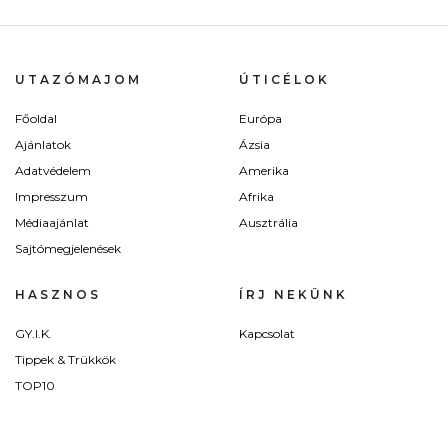
UTAZÓMAJOM
ÚTICÉLOK
Főoldal
Európa
Ajánlatok
Ázsia
Adatvédelem
Amerika
Impresszum
Afrika
Médiaajánlat
Ausztrália
Sajtómegjelenések
HASZNOS
ÍRJ NEKÜNK
GY.I.K.
Kapcsolat
Tippek & Trükkök
TOP10