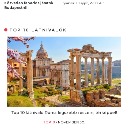
Közvetlen fapados járatok
ryanair, Easyjet, Wizz Air
Budapestről
TOP 10 LÁTNIVALÓK
Top 10 látnivaló Róma legszebb részein, térképpel!
TOP10
/
NOVEMBER 30.