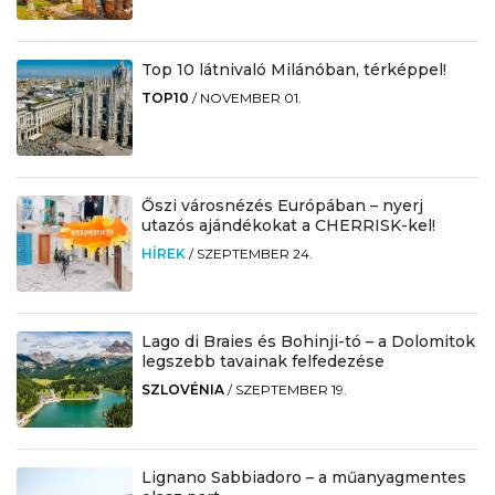
Top 10 látnivaló Milánóban, térképpel!
TOP10
/
NOVEMBER 01.
Őszi városnézés Európában – nyerj
utazós ajándékokat a CHERRISK-kel!
HÍREK
/
SZEPTEMBER 24.
Lago di Braies és Bohinji-tó – a Dolomitok
legszebb tavainak felfedezése
SZLOVÉNIA
/
SZEPTEMBER 19.
Lignano Sabbiadoro – a műanyagmentes