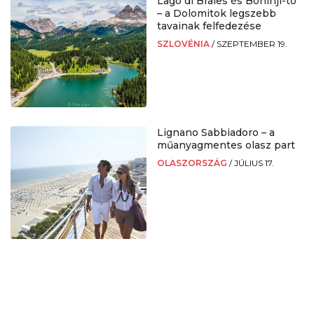
Lago di Braies és Bohinji-tó
– a Dolomitok legszebb
tavainak felfedezése
SZLOVÉNIA
/
SZEPTEMBER 19.
Lignano Sabbiadoro – a
műanyagmentes olasz part
OLASZORSZÁG
/
JÚLIUS 17.