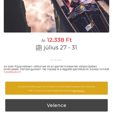
12.338
Ft
Ár:
július 27 - 31
Az árak folyamatosan változnak és az ajánlat kiírásanak időpontjában
érvényesek. Döntsd gyorsan. Ne maradj le a legjobb ajánlatokról, kövess minket
Facebookon
!
Az ajánlat 2709 napja nem frissült. Az árak folyamatosan változhatnak,
ezért célszerű a legfrissebb ajánlatokat
böngészni.
Velence