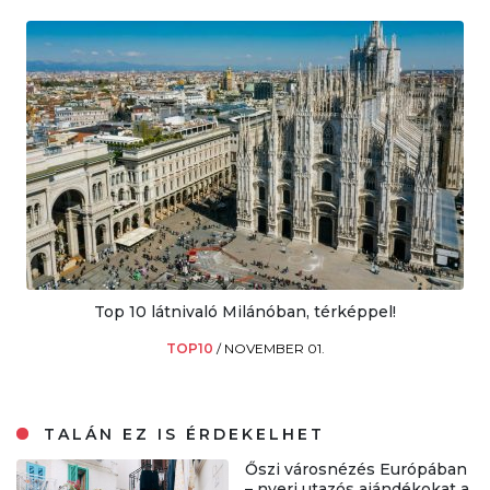
Top 10 látnivaló Milánóban, térképpel!
TOP10
/
NOVEMBER 01.
TALÁN EZ IS ÉRDEKELHET
Őszi városnézés Európában
– nyerj utazós ajándékokat a