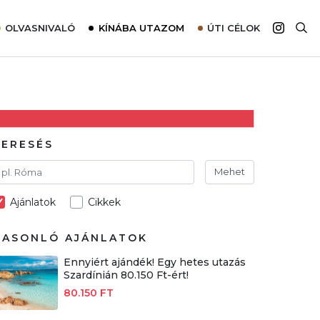
OLVASNIVALÓ
KÍNÁBA UTAZOM
ÚTI CÉLOK
Top 10 látnivalók térképpel
Európa
Tudnivalók az ajánlatok lefoglalásához
Ázsia
Tippek & Trükkök
Amerika
Utazómajom – CitySIM kártya a világutazóknak
Afrika
KERESÉS
Interjú
Ausztrália
Mehet
Élménybeszámolók
Ajánlatok
Cikkek
Szállodalátogatás
Sajtómegjelenések
HASONLÓ AJÁNLATOK
Ennyiért ajándék! Egy hetes utazás
Szardínián 80.150 Ft-ért!
80.150 FT