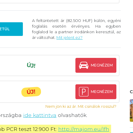
A feltüntetett ár (82.500 HUF) külön, egyéni
foglalás esetén érvényes. Ha egyben
ZTÜL
foglalod le a partner irodánkon keresztül, az
ár változhat.
Mit jelent ez?
ÚJ!
MEGNÉZEM
ÚJ!
MEGNÉZEM
Nem jön ki az ár. Mit csinálok rosszul?
zországba
ide kattintva
olvashatók.
 PCR teszt 12.900 Ft: 
http://majom.eu/Ifh