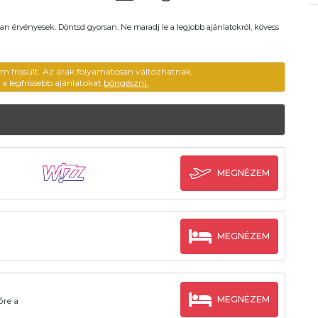
an érvényesek. Döntsd gyorsan. Ne maradj le a legjobb ajánlatokról, kövess
em frissült. Az árak folyamatosan változhatnak,
ű a legfrissebb ajánlatokat
böngészni.
MEGNÉZEM
MEGNÉZEM
MEGNÉZEM
őre a