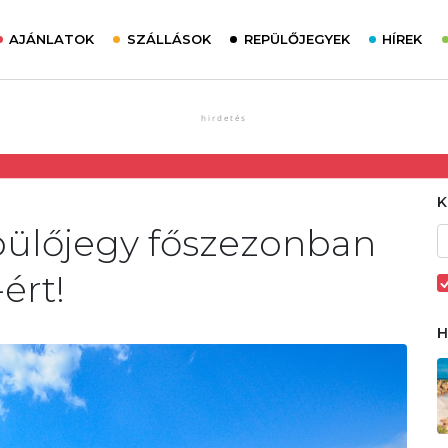
AJÁNLATOK
SZÁLLÁSOK
REPÜLŐJEGYEK
HÍREK
pülőjegy főszezonban
ért!