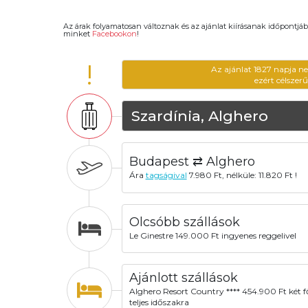
Az árak folyamatosan változnak és az ajánlat kiírásanak időpontjáb
minket
Facebookon
!
!
Az ajánlat 1827 napja n
ezért célszer
Szardínia, Alghero
Budapest ⇄ Alghero
Ára
tagságival
7.980 Ft, nélküle: 11.820 Ft !
Olcsóbb szállások
Le Ginestre 149.000 Ft ingyenes reggelivel
Ajánlott szállások
Alghero Resort Country **** 454.900 Ft két f
teljes időszakra