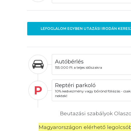
LEFOGLALOM EGYBEN UTAZÁSI IRODÁN KERES
Autóbérlés
155.000 Ft a teljes időszakra
Reptéri parkoló
P
10% kedvezmény vagy bőrönd fóliázás - csak
nektek!
Beutazási szabályok Olas
Magyarországon elérhető legolcsóbb