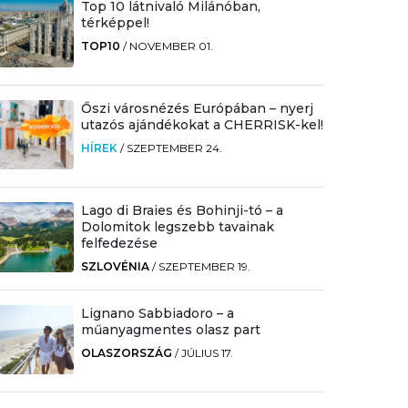
Top 10 látnivaló Milánóban,
térképpel!
TOP10
/
NOVEMBER 01.
Őszi városnézés Európában – nyerj
utazós ajándékokat a CHERRISK-kel!
HÍREK
/
SZEPTEMBER 24.
Lago di Braies és Bohinji-tó – a
Dolomitok legszebb tavainak
felfedezése
SZLOVÉNIA
/
SZEPTEMBER 19.
Lignano Sabbiadoro – a
műanyagmentes olasz part
OLASZORSZÁG
/
JÚLIUS 17.