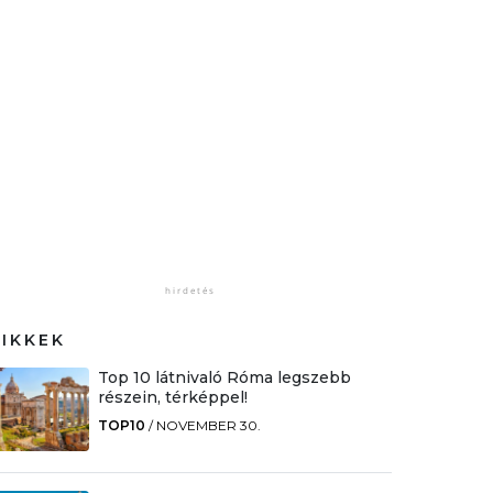
CIKKEK
Top 10 látnivaló Róma legszebb
részein, térképpel!
TOP10
/
NOVEMBER 30.