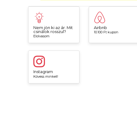
Nem jön ki az ár. Mit
Airbnb
csinálok rosszul?
10.100 Ft kupon
Elolvasom
Instagram
Kövess minket!