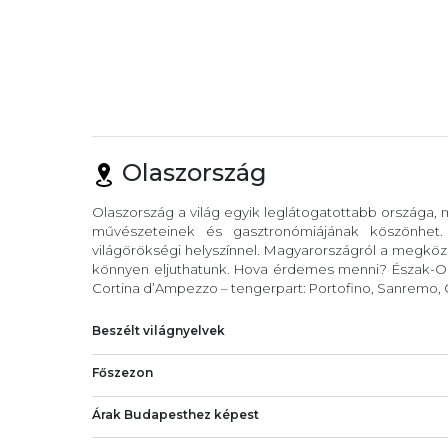
Olaszország
Olaszország a világ egyik leglátogatottabb országa,
művészeteinek és gasztronómiájának köszönhet
világörökségi helyszínnel. Magyarországról a megköze
könnyen eljuthatunk. Hova érdemes menni? Észak-Ola
Cortina d’Ampezzo – tengerpart: Portofino, Sanremo, C
Beszélt világnyelvek
Főszezon
Árak Budapesthez képest