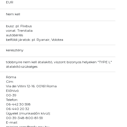
EUR
Nem kell
busz: pl. Flixbus
vonat: Trenitalia
autóbérlés
belföldi járatok: pl. Ryanair, Volotea
keresztény
többnyire nem kell átalakító, viszont bizonyos helyeken "TYPE L"
átalakító szükséges
Róma
Cím:
Via dei Villini 12-16. 00161 Roma
Előhívó:
00-39
Telefon:
06-442 30 598
06-440 20 32
Ügyelet (munkaidőn kívül):
00-39-348-800-81-59
E-mail:
mission.rom@mfa.gov.hu