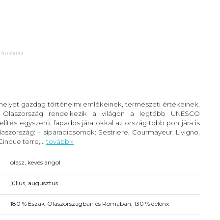
 melyet gazdag történelmi emlékeinek, természeti értékeinek,
. Olaszország rendelkezik a világon a legtöbb UNESCO
lítés egyszerű, fapados járatokkal az ország több pontjára is
szország: – síparadicsomok: Sestriere, Courmayeur, Livigno,
inque terre,...
tovább »
olasz, kevés angol
július, augusztus
180 % Észak-Olaszországban és Rómában, 130 % délenx