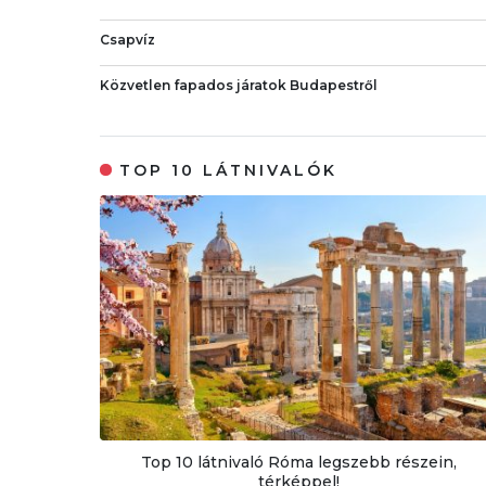
Csapvíz
Közvetlen fapados járatok Budapestről
TOP 10 LÁTNIVALÓK
Top 10 látnivaló Róma legszebb részein,
térképpel!