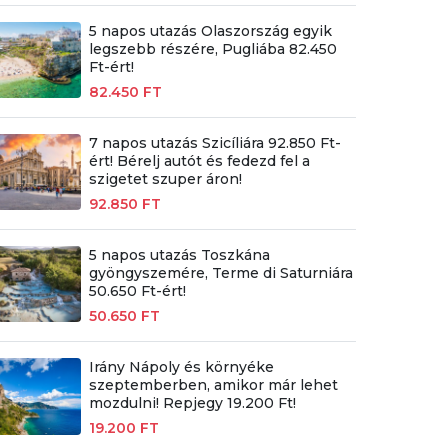
5 napos utazás Olaszország egyik
legszebb részére, Pugliába 82.450
Ft-ért!
82.450 FT
7 napos utazás Szicíliára 92.850 Ft-
ért! Bérelj autót és fedezd fel a
szigetet szuper áron!
92.850 FT
5 napos utazás Toszkána
gyöngyszemére, Terme di Saturniára
50.650 Ft-ért!
50.650 FT
Irány Nápoly és környéke
szeptemberben, amikor már lehet
mozdulni! Repjegy 19.200 Ft!
19.200 FT