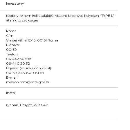
keresztény
többnyire nem kell átalakító, viszont bizonyos helyeken "TYPE L"
átalakító szükséges
Róma
Cím:
Via dei Villini 12-16. 00161 Roma
Előhívó:
00-39
Telefon:
06-442 30 598
06-440 20 32
Ügyelet (munkaidőn kívül):
00-39-348-800-81-59
E-mail:
mission.rom@mfa.gov.hu
Iható
ryanair, Easyjet, Wizz Air