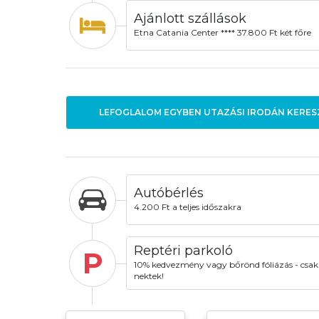
Ajánlott szállások
Etna Catania Center **** 37.800 Ft két főre
LEFOGLALOM EGYBEN UTAZÁSI IRODÁN KERES
Autóbérlés
4.200 Ft a teljes időszakra
Reptéri parkoló
P
10% kedvezmény vagy bőrönd fóliázás - csak
nektek!