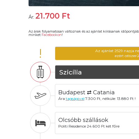
21.700
Ft
Ár:
Az árak folyamatosan változnak és az ajánlat kiírásanak időpontjáb
minket
Facebookon
!
!
Az ajánlat 2529 napja n
ezért célszer
Szicília
Budapest ⇄ Catania
Ára
tagságival
7.300 Ft, nélküle: 13.880 Ft !
Olcsóbb szállások
Politi Residence 24.600 Ft két főre