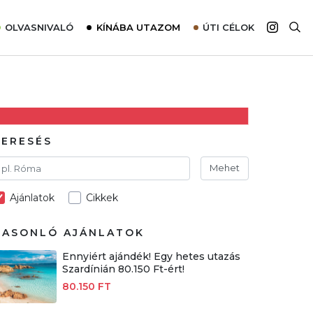
OLVASNIVALÓ
KÍNÁBA UTAZOM
ÚTI CÉLOK
Top 10 látnivalók térképpel
Európa
Tudnivalók az ajánlatok lefoglalásához
Ázsia
Tippek & Trükkök
Amerika
Utazómajom – CitySIM kártya a világutazóknak
Afrika
KERESÉS
Interjú
Ausztrália
Mehet
Élménybeszámolók
Ajánlatok
Cikkek
Szállodalátogatás
Sajtómegjelenések
HASONLÓ AJÁNLATOK
Ennyiért ajándék! Egy hetes utazás
Szardínián 80.150 Ft-ért!
80.150 FT