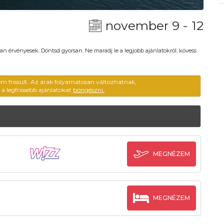
november 9 - 12
an érvényesek. Döntsd gyorsan. Ne maradj le a legjobb ajánlatokról, kövess
em frissült. Az árak folyamatosan változhatnak,
ű a legfrissebb ajánlatokat
böngészni.
MEGNÉZEM
MEGNÉZEM