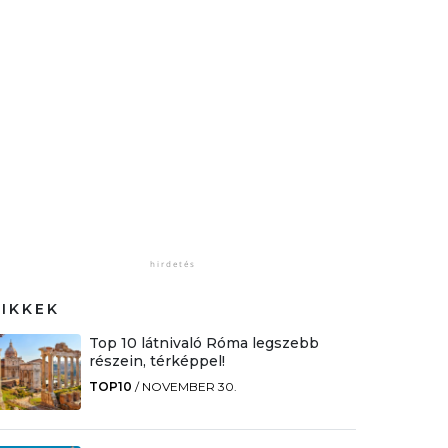
CIKKEK
Top 10 látnivaló Róma legszebb
részein, térképpel!
TOP10
/
NOVEMBER 30.