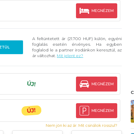
MEGNÉZEM
A feltüntetett ár (21.700 HUF) külön, egyéni
foglalás esetén érvényes. Ha egyben
ZTÜL
foglalod le a partner irodánkon keresztül, az
ár változhat.
Mit jelent ez?
ÚJ!
MEGNÉZEM
ÚJ!
MEGNÉZEM
Nem jön ki az ár. Mit csinálok rosszul?