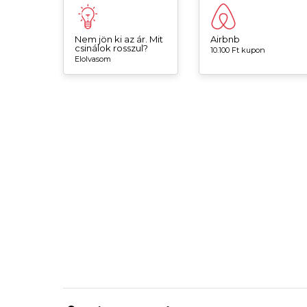
Nem jön ki az ár. Mit
Airbnb
csinálok rosszul?
10.100 Ft kupon
Elolvasom