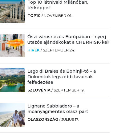
Top 10 látnivaló Milánóban,
térképpel!
TOP10
/
NOVEMBER 01.
Őszi városnézés Európában – nyerj
utazós ajándékokat a CHERRISK-kel!
HÍREK
/
SZEPTEMBER 24.
Lago di Braies és Bohinji-tó – a
Dolomitok legszebb tavainak
felfedezése
SZLOVÉNIA
/
SZEPTEMBER 19.
Lignano Sabbiadoro – a
műanyagmentes olasz part
OLASZORSZÁG
/
JÚLIUS 17.