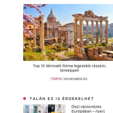
Top 10 látnivaló Róma legszebb részein,
térképpel!
TOP10
/
NOVEMBER 30.
TALÁN EZ IS ÉRDEKELHET
Őszi városnézés
Európában – nyerj