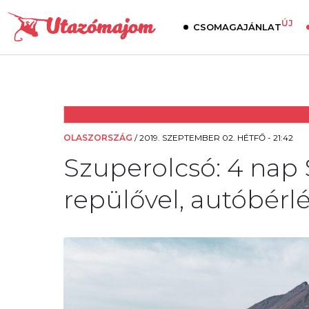
ÚJ
CSOMAGAJÁNLAT
OLASZORSZÁG
/
2019. SZEPTEMBER 02. HÉTFŐ - 21:42
Szuperolcsó: 4 nap Sz
repülővel, autóbérlés