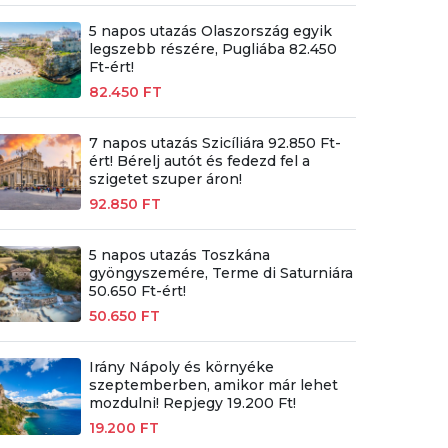
5 napos utazás Olaszország egyik
legszebb részére, Pugliába 82.450
Ft-ért!
82.450 FT
7 napos utazás Szicíliára 92.850 Ft-
ért! Bérelj autót és fedezd fel a
szigetet szuper áron!
92.850 FT
5 napos utazás Toszkána
gyöngyszemére, Terme di Saturniára
50.650 Ft-ért!
50.650 FT
Irány Nápoly és környéke
szeptemberben, amikor már lehet
mozdulni! Repjegy 19.200 Ft!
19.200 FT