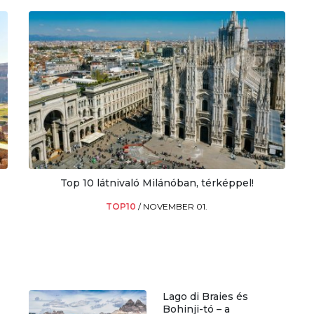
Top 10 látnivaló Milánóban, térképpel!
TOP10
/
NOVEMBER 01.
Lago di Braies és
Bohinji-tó – a