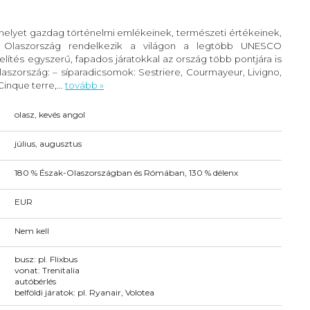
 melyet gazdag történelmi emlékeinek, természeti értékeinek,
. Olaszország rendelkezik a világon a legtöbb UNESCO
lítés egyszerű, fapados járatokkal az ország több pontjára is
szország: – síparadicsomok: Sestriere, Courmayeur, Livigno,
inque terre,...
tovább »
olasz, kevés angol
július, augusztus
180 % Észak-Olaszországban és Rómában, 130 % délenx
EUR
Nem kell
busz: pl. Flixbus
vonat: Trenitalia
autóbérlés
belföldi járatok: pl. Ryanair, Volotea