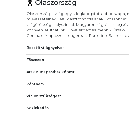
Olaszország
Olaszország a világ egyik leglátogatottabb országa,
művészeteinek és gasztronómiájának köszönhet
világörökségi helyszínnel. Magyarországról a megköze
könnyen eljuthatunk. Hova érdemes menni? Észak-Ola
Cortina d’Ampezzo – tengerpart: Portofino, Sanremo, C
Beszélt világnyelvek
Főszezon
Árak Budapesthez képest
Pénznem
Vízum szükséges?
Közlekedés