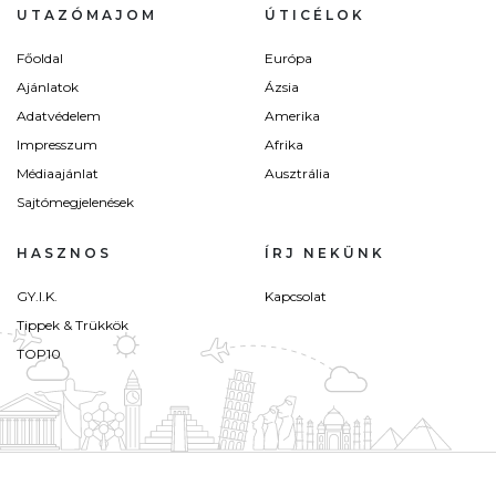
UTAZÓMAJOM
ÚTICÉLOK
Főoldal
Európa
Ajánlatok
Ázsia
Adatvédelem
Amerika
Impresszum
Afrika
Médiaajánlat
Ausztrália
Sajtómegjelenések
HASZNOS
ÍRJ NEKÜNK
GY.I.K.
Kapcsolat
Tippek & Trükkök
TOP10