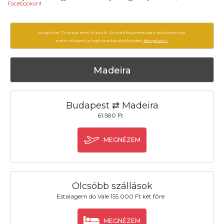
Facebookon
!
Az ajánlat 71 napja nem frissült. Az árak folyamatosan változhatnak,
ezért célszerű a legfrissebb ajánlatokat
böngészni.
Madeira
Budapest ⇄ Madeira
61.580 Ft
MEGNÉZEM
Olcsóbb szállások
Estalagem do Vale 155.000 Ft két főre
MEGNÉZEM