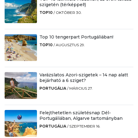
szigetén (térképpel!)
TOP10
/
OKTÓBER 30.
Top 10 tengerpart Portugáliában!
TOP10
/
AUGUSZTUS 29.
Varázslatos Azori-szigetek – 14 nap alatt
bejárható a 6 sziget?
PORTUGÁLIA
/
MÁRCIUS 27.
Felejthetetlen születésnap Dél-
Portugáliában, Algarve tartományban
PORTUGÁLIA
/
SZEPTEMBER 16.