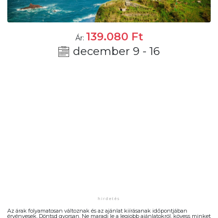
139.080
Ft
Ár:
december 9 - 16
Az árak folyamatosan változnak és az ajánlat kiírásanak időpontjában
érvényesek. Döntsd gyorsan. Ne maradj le a legjobb ajánlatokról, kövess minket