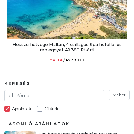
Hosszú hétvége Máltán, 4 csillagos Spa hotellel és
repjeggyel: 49.380 Ft-ért!
MÁLTA
/
49.380 FT
KERESÉS
Mehet
Ajánlatok
Cikkek
HASONLÓ AJÁNLATOK
Egy hetes utazás Madeirára tavasszal