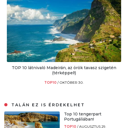
TOP 10 látnivaló Madeirán, az örök tavasz szigetén
(térképpel!)
TOP10
/
OKTÓBER 30.
TALÁN EZ IS ÉRDEKELHET
Top 10 tengerpart
Portugáliában!
TOP10
/
AUGUSZTUS 29.