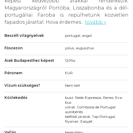
képest kedvezőbb árakkal rendelkezik.
Magyarországról Portóba, Lisszabonba és a dél-
portugáliai Faroba is repülhetünk közvetlen
fapados járattal. Hova érdemes...
tovább »
Beszélt világnyelvek
portugál, angol
Főszezon
július, augusztus
Árak Budapesthez képest
120%x
Pénznem
EUR
Vízum szükséges?
Nem kell
Közlekedés
busz: Rede-Expressos, Renex, Eva-
bus
vonat: Comboios de Portugal
autóbérlés
belföldi járatok: Tap Portugal,
Ryanair, Easyjet
Vallás
keresztény