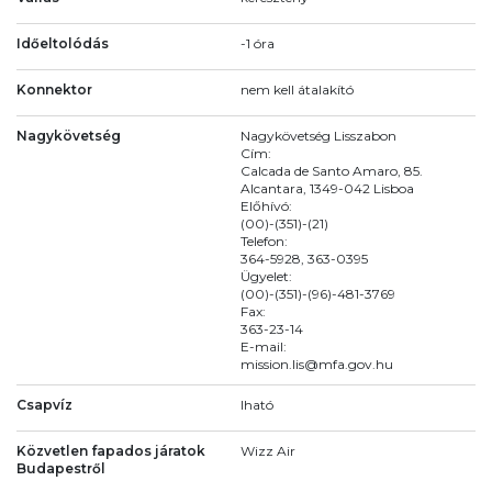
Időeltolódás
-1 óra
Konnektor
nem kell átalakító
Nagykövetség
Nagykövetség Lisszabon
Cím:
Calcada de Santo Amaro, 85.
Alcantara, 1349-042 Lisboa
Előhívó:
(00)-(351)-(21)
Telefon:
364-5928, 363-0395
Ügyelet:
(00)-(351)-(96)-481-3769
Fax:
363-23-14
E-mail:
mission.lis@mfa.gov.hu
Csapvíz
Iható
Közvetlen fapados járatok
Wizz Air
Budapestről