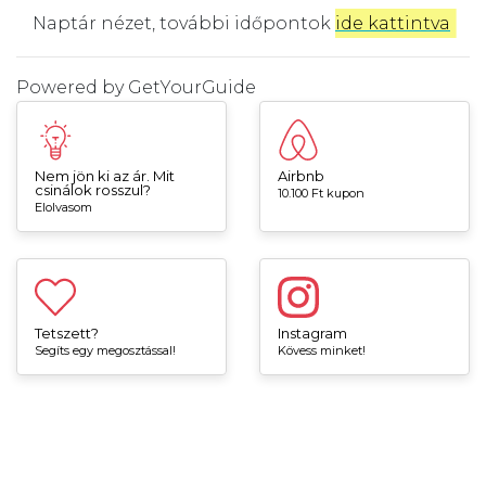
Naptár nézet, további időpontok
ide kattintva
.
Powered by
GetYourGuide
Nem jön ki az ár. Mit
Airbnb
csinálok rosszul?
10.100 Ft kupon
Elolvasom
Tetszett?
Instagram
Segíts egy megosztással!
Kövess minket!