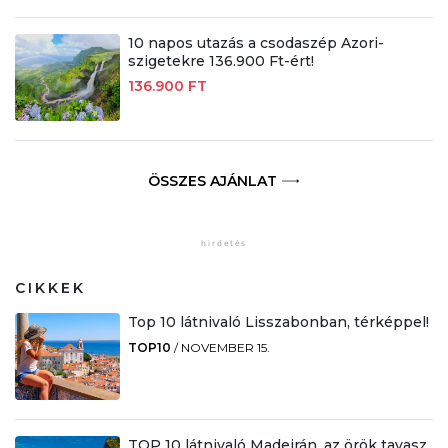
10 napos utazás a csodaszép Azori-
szigetekre 136.900 Ft-ért!
136.900 FT
ÖSSZES AJÁNLAT
CIKKEK
Top 10 látnivaló Lisszabonban, térképpel!
TOP10
/
NOVEMBER 15.
TOP 10 látnivaló Madeirán, az örök tavasz