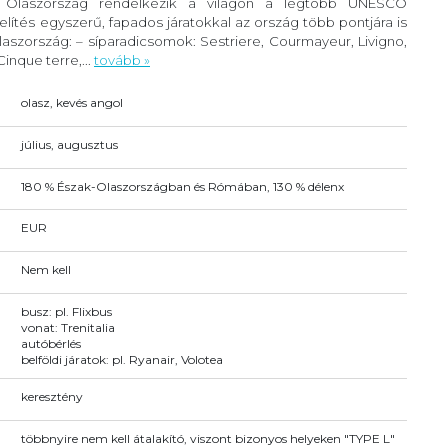
. Olaszország rendelkezik a világon a legtöbb UNESCO
lítés egyszerű, fapados járatokkal az ország több pontjára is
szország: – síparadicsomok: Sestriere, Courmayeur, Livigno,
inque terre,...
tovább »
olasz, kevés angol
július, augusztus
180 % Észak-Olaszországban és Rómában, 130 % délenx
EUR
Nem kell
busz: pl. Flixbus
vonat: Trenitalia
autóbérlés
belföldi járatok: pl. Ryanair, Volotea
keresztény
többnyire nem kell átalakító, viszont bizonyos helyeken "TYPE L"