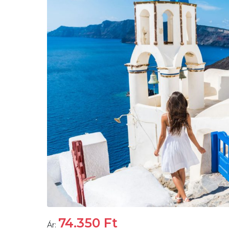
74.350
Ft
Ár: