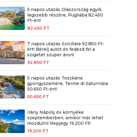
5 napos utazás Olaszország egyik
legszebb részére, Pugliába 82.450
Ft-ért!
82.450 FT
7 napos utazás Szicíliára 92.850 Ft-
ért! Bérelj autót és fedezd fel a
szigetet szuper áron!
92.850 FT
5 napos utazás Toszkána
gyöngyszemére, Terme di Saturniára
50.650 Ft-ért!
50.650 FT
Irány Nápoly és környéke
szeptemberben, amikor már lehet
mozdulni! Repjegy 19.200 Ft!
19.200 FT