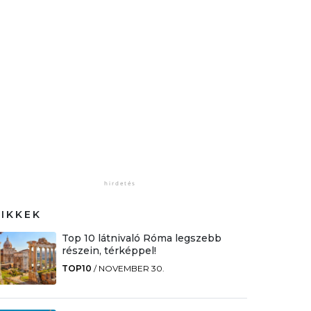
CIKKEK
Top 10 látnivaló Róma legszebb
részein, térképpel!
TOP10
/
NOVEMBER 30.