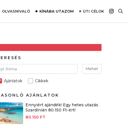
OLVASNIVALÓ
KÍNÁBA UTAZOM
ÚTI CÉLOK
Top 10 látnivalók térképpel
Európa
Tudnivalók az ajánlatok lefoglalásához
Ázsia
Tippek & Trükkök
Amerika
Utazómajom – CitySIM kártya a világutazóknak
Afrika
KERESÉS
Interjú
Ausztrália
Mehet
Élménybeszámolók
Ajánlatok
Cikkek
Szállodalátogatás
Sajtómegjelenések
HASONLÓ AJÁNLATOK
Ennyiért ajándék! Egy hetes utazás
Szardínián 80.150 Ft-ért!
80.150 FT