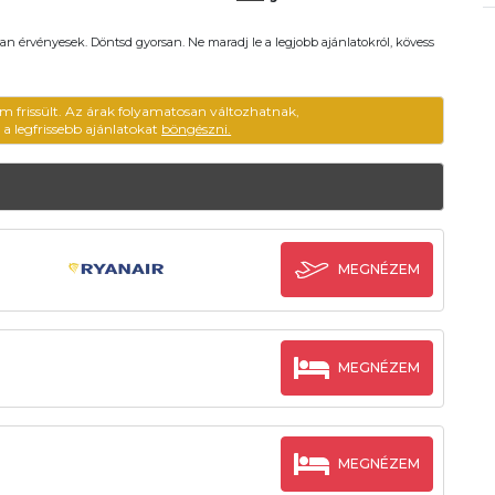
an érvényesek. Döntsd gyorsan. Ne maradj le a legjobb ajánlatokról, kövess
em frissült. Az árak folyamatosan változhatnak,
ű a legfrissebb ajánlatokat
böngészni.
MEGNÉZEM
MEGNÉZEM
MEGNÉZEM