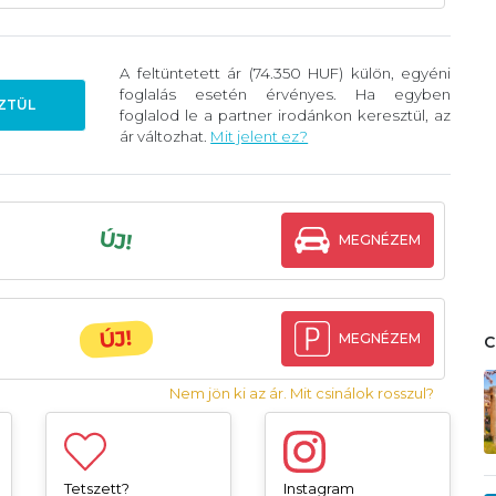
A feltüntetett ár (74.350 HUF) külön, egyéni
foglalás esetén érvényes. Ha egyben
ZTÜL
foglalod le a partner irodánkon keresztül, az
ár változhat.
Mit jelent ez?
ÚJ!
MEGNÉZEM
ÚJ!
MEGNÉZEM
Nem jön ki az ár. Mit csinálok rosszul?
Tetszett?
Instagram