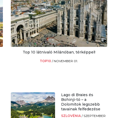
Top 10 látnivaló Milánóban, térképpel!
TOP10
/
NOVEMBER 01.
Lago di Braies és
Bohinji-tó – a
Dolomitok legszebb
tavainak felfedezése
SZLOVÉNIA
/
SZEPTEMBER