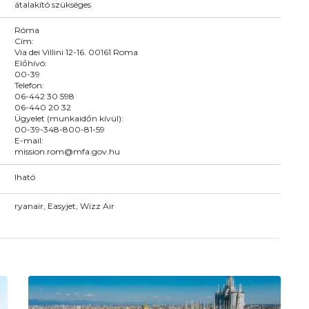
átalakító szükséges
Róma
Cím:
Via dei Villini 12-16. 00161 Roma
Előhívó:
00-39
Telefon:
06-442 30 598
06-440 20 32
Ügyelet (munkaidőn kívül):
00-39-348-800-81-59
E-mail:
mission.rom@mfa.gov.hu
Iható
ryanair, Easyjet, Wizz Air