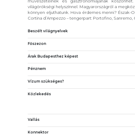
művészeteinek és gasztronómiájának köszönhet
világörökségi helyszínnel. Magyarországról a megköze
könnyen eljuthatunk. Hova érdemes menni? Észak-Ola
Cortina d’Ampezzo – tengerpart: Portofino, Sanremo, C
Beszélt világnyelvek
Főszezon
Árak Budapesthez képest
Pénznem
Vízum szükséges?
Közlekedés
Vallás
Konnektor