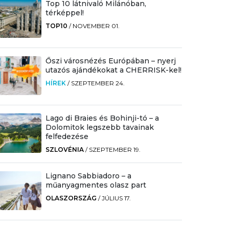
Top 10 látnivaló Milánóban,
térképpel!
TOP10
/
NOVEMBER 01.
Őszi városnézés Európában – nyerj
utazós ajándékokat a CHERRISK-kel!
HÍREK
/
SZEPTEMBER 24.
Lago di Braies és Bohinji-tó – a
Dolomitok legszebb tavainak
felfedezése
SZLOVÉNIA
/
SZEPTEMBER 19.
Lignano Sabbiadoro – a
műanyagmentes olasz part
OLASZORSZÁG
/
JÚLIUS 17.