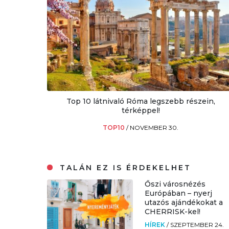
Top 10 látnivaló Róma legszebb részein,
térképpel!
TOP10
/
NOVEMBER 30.
TALÁN EZ IS ÉRDEKELHET
Őszi városnézés
Európában – nyerj
utazós ajándékokat a
CHERRISK-kel!
HÍREK
/
SZEPTEMBER 24.