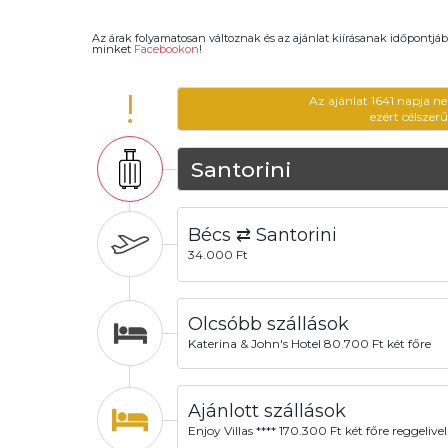
Az árak folyamatosan változnak és az ajánlat kiírásanak időpontjáb
minket
Facebookon
!
!
Az ajánlat 1641 napja n
ezért célszer
Santorini
Bécs ⇄ Santorini
34.000 Ft
Olcsóbb szállások
Katerina & John's Hotel 80.700 Ft két főre
Ajánlott szállások
Enjoy Villas **** 170.300 Ft két főre reggelivel