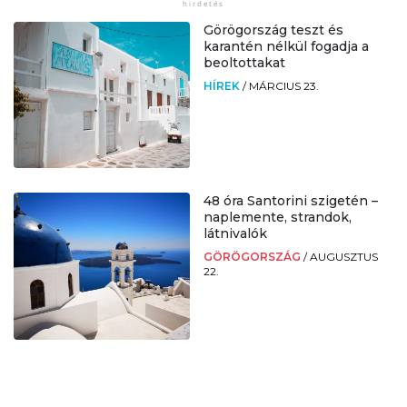
Görögország teszt és
karantén nélkül fogadja a
beoltottakat
HÍREK
/
MÁRCIUS 23.
48 óra Santorini szigetén –
naplemente, strandok,
látnivalók
GÖRÖGORSZÁG
/
AUGUSZTUS
22.