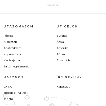
UTAZÓMAJOM
ÚTICÉLOK
Főoldal
Európa
Ajánlatok
Ázsia
Adatvédelem
Amerika
Impresszum
Afrika
Médiaajánlat
Ausztrália
Sajtómegjelenések
HASZNOS
ÍRJ NEKÜNK
GY.I.K.
Kapcsolat
Tippek & Trükkök
TOP10