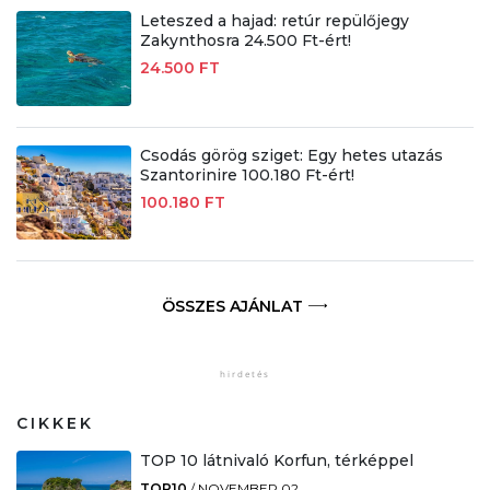
Leteszed a hajad: retúr repülőjegy
Zakynthosra 24.500 Ft-ért!
24.500 FT
Csodás görög sziget: Egy hetes utazás
Szantorinire 100.180 Ft-ért!
100.180 FT
ÖSSZES AJÁNLAT
CIKKEK
TOP 10 látnivaló Korfun, térképpel
TOP10
/
NOVEMBER 02.