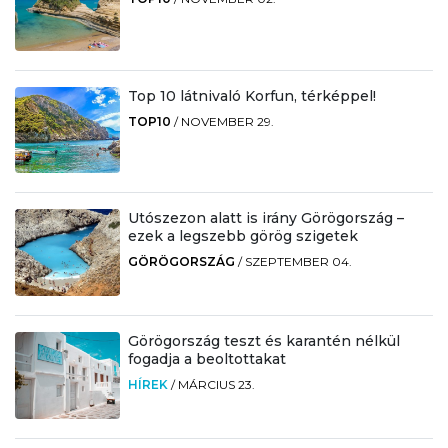
Top 10 látnivaló Korfun, térképpel!
TOP10
/
NOVEMBER 29.
Utószezon alatt is irány Görögország –
ezek a legszebb görög szigetek
GÖRÖGORSZÁG
/
SZEPTEMBER 04.
Görögország teszt és karantén nélkül
fogadja a beoltottakat
HÍREK
/
MÁRCIUS 23.