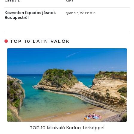
Csapvíz
Igen
Közvetlen fapados járatok
ryanair, Wizz Air
Budapestről
TOP 10 LÁTNIVALÓK
TOP 10 látnivaló Korfun, térképpel