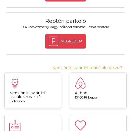
Reptéri parkoló
10% kedvezmény vagy bőrönd fóliázás - csak nektek!
MEGNÉZEM
Nem jön ki az ár. Mit csinálok rosszul?
Nem jön ki az ár. Mit
Airbnb
csinálok rosszul?
10.100 Ft kupon
Elolvasom