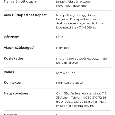
Nem ajánlott utazni
január, február, október,
november, december
Árak Budapesthez képest
felkapottságtól függ, híres
helyeken Budapesthez hasonló
árak, szigetek nagy részén kb. a
budapesti árak 70-80%-ax
Pénznem
EUR
Vízum szükséges?
Nem kell
Közlekedés
motor vagy autóbérlés, busz, hajó,
belföldi járatok
Vallás
görög-ortodox
Konnektor
nem kell átalakító
Nagykövetség
Cím: 38, Vasileos Konstantinou 116
35 Athén, Telefon: 0030 210 72 56
800, 0030 210 72 56 801, E-mail:
mission.ath@mfa.gov.hu