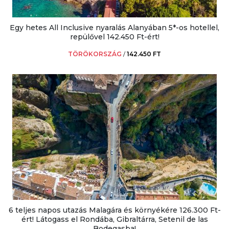
Egy hetes All Inclusive nyaralás Alanyában 5*-os hotellel,
repülővel 142.450 Ft-ért!
TÖRÖKORSZÁG
/
142.450 FT
6 teljes napos utazás Malagára és környékére 126.300 Ft-
ért! Látogass el Rondába, Gibraltárra, Setenil de las
Bodegasba!