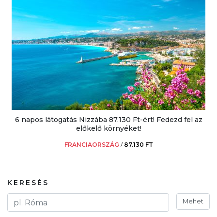
6 napos látogatás Nizzába 87.130 Ft-ért! Fedezd fel az
előkelő környéket!
FRANCIAORSZÁG
/
87.130 FT
KERESÉS
Mehet