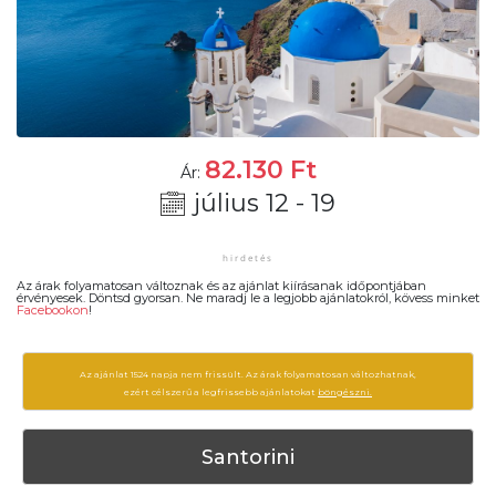
82.130
Ft
Ár:
július 12 - 19
Az árak folyamatosan változnak és az ajánlat kiírásanak időpontjában
érvényesek. Döntsd gyorsan. Ne maradj le a legjobb ajánlatokról, kövess minket
Facebookon
!
Az ajánlat 1524 napja nem frissült. Az árak folyamatosan változhatnak,
ezért célszerű a legfrissebb ajánlatokat
böngészni.
Santorini