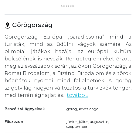
Görögország
Görögország Európa „paradicsoma” mind a
turisták, mind az üdülni vágyók számára. Az
olimpiai játékok hazája, az európai kultúra
bölcsőjének is nevezik. Rengeteg emléket őrzött
meg az évszázadok során, az ókori Görögország, a
Római Birodalom, a Bizánci Birodalom és a török
hódítások nyomai mind fellelhetőek. A görög
szigetvilág nagyon változatos, a türkizkék tenger,
mediterrán éghajlat és...
tovább »
Beszélt világnyelvek
görög, kevés angol
Főszezon
június, július, augusztus,
szeptember