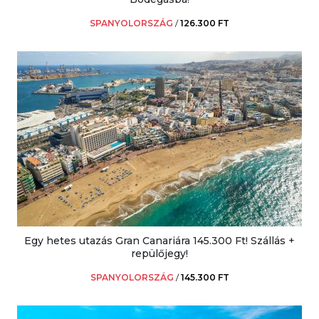
SPANYOLORSZÁG
/
126.300 FT
Egy hetes utazás Gran Canariára 145.300 Ft! Szállás +
repülőjegy!
SPANYOLORSZÁG
/
145.300 FT