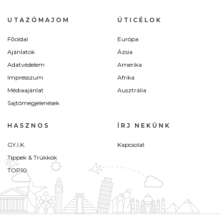
UTAZÓMAJOM
ÚTICÉLOK
Főoldal
Európa
Ajánlatok
Ázsia
Adatvédelem
Amerika
Impresszum
Afrika
Médiaajánlat
Ausztrália
Sajtómegjelenések
HASZNOS
ÍRJ NEKÜNK
GY.I.K.
Kapcsolat
Tippek & Trükkök
TOP10