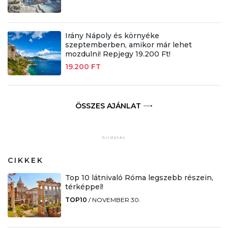
Irány Nápoly és környéke
szeptemberben, amikor már lehet
mozdulni! Repjegy 19.200 Ft!
19.200 FT
ÖSSZES AJÁNLAT
CIKKEK
Top 10 látnivaló Róma legszebb részein,
térképpel!
TOP10
/
NOVEMBER 30.