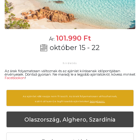
101.990
Ft
Ár:
október 15 - 22
Az árak folyamatosan változnak és az ajánlat kiírásanak időpontjában
érvényesek. Döntsd gyorsan. Ne maradj le a legjobb ajánlatokról, kövess minket
Facebookon
!
Az ajánlat 436 napja nem frissült. Az árak folyamatosan változhatnak,
ezért célszerű a legfrissebb ajánlatokat
böngészni.
Olaszország, Alghero, Szardínia