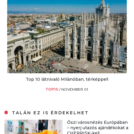
Top 10 látnivaló Milánóban, térképpel!
TOP10
/
NOVEMBER 01.
TALÁN EZ IS ÉRDEKELHET
Őszi városnézés Európában
– nyerj utazós ajándékokat a
CHERRISK-kel!