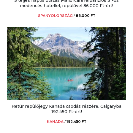
5 teljes napos utazás Mallorcára félpanziós 3*-os
medencés hotellel, repülővel 86.000 Ft-ért!
SPANYOLORSZÁG
/
86.000 FT
Retúr repülőjegy Kanada csodás részére, Calgaryba
192.450 Ft-ért!
KANADA
/
192.450 FT