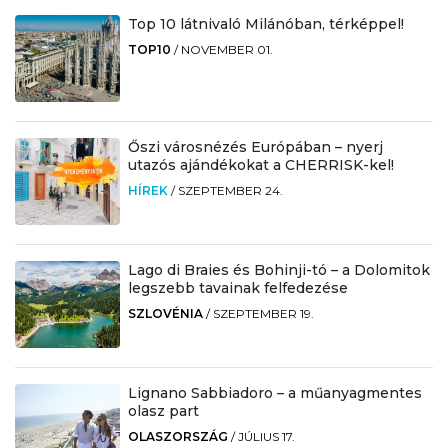
Top 10 látnivaló Milánóban, térképpel!
TOP10
/
NOVEMBER 01.
Őszi városnézés Európában – nyerj
utazós ajándékokat a CHERRISK-kel!
HÍREK
/
SZEPTEMBER 24.
Lago di Braies és Bohinji-tó – a Dolomitok
legszebb tavainak felfedezése
SZLOVÉNIA
/
SZEPTEMBER 19.
Lignano Sabbiadoro – a műanyagmentes
olasz part
OLASZORSZÁG
/
JÚLIUS 17.