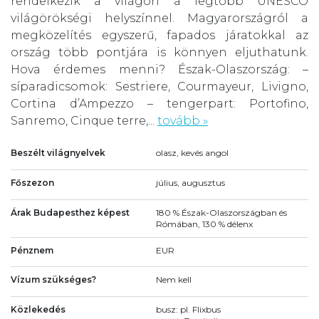
rendelkezik a világon a legtöbb UNESCO
világörökségi helyszínnel. Magyarországról a
megközelítés egyszerű, fapados járatokkal az
ország több pontjára is könnyen eljuthatunk.
Hova érdemes menni? Észak-Olaszország: –
síparadicsomok: Sestriere, Courmayeur, Livigno,
Cortina d’Ampezzo – tengerpart: Portofino,
Sanremo, Cinque terre,...
tovább »
Beszélt világnyelvek
olasz, kevés angol
Főszezon
július, augusztus
Árak Budapesthez képest
180 % Észak-Olaszországban és
Rómában, 130 % délenx
Pénznem
EUR
Vízum szükséges?
Nem kell
Közlekedés
busz: pl. Flixbus