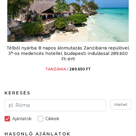
Télből nyárba: 8 napos álomutazás Zanzibárra repülővel,
3*-os medencés hotellel, budapesti indulással 289.650
Ft-ért!
TANZÁNIA
/
289.650 FT
KERESÉS
Mehet
Ajánlatok
Cikkek
HASONLÓ AJÁNLATOK