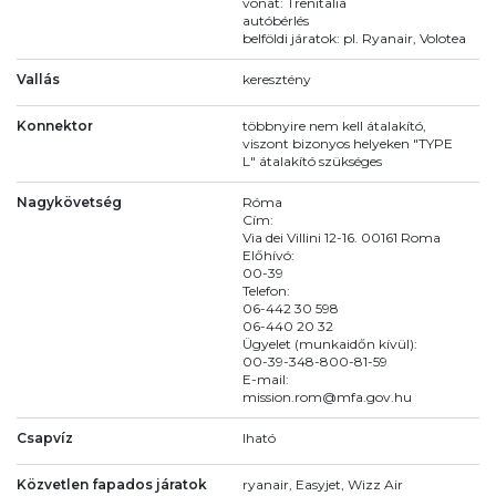
vonat: Trenitalia
autóbérlés
belföldi járatok: pl. Ryanair, Volotea
Vallás
keresztény
Konnektor
többnyire nem kell átalakító,
viszont bizonyos helyeken "TYPE
L" átalakító szükséges
Nagykövetség
Róma
Cím:
Via dei Villini 12-16. 00161 Roma
Előhívó:
00-39
Telefon:
06-442 30 598
06-440 20 32
Ügyelet (munkaidőn kívül):
00-39-348-800-81-59
E-mail:
mission.rom@mfa.gov.hu
Csapvíz
Iható
Közvetlen fapados járatok
ryanair, Easyjet, Wizz Air