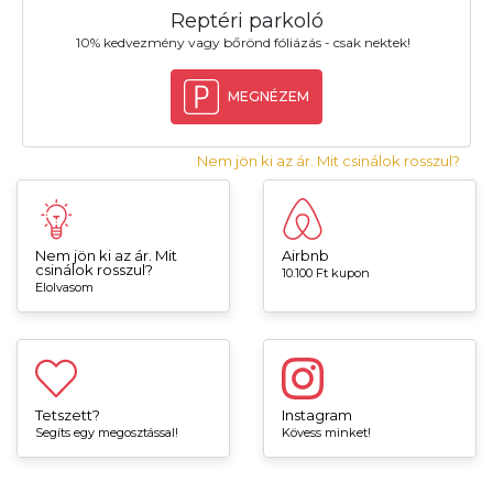
Reptéri parkoló
10% kedvezmény vagy bőrönd fóliázás - csak nektek!
MEGNÉZEM
Nem jön ki az ár. Mit csinálok rosszul?
Nem jön ki az ár. Mit
Airbnb
csinálok rosszul?
10.100 Ft kupon
Elolvasom
Tetszett?
Instagram
Segíts egy megosztással!
Kövess minket!