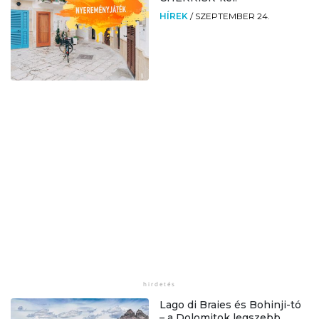
HÍREK
/
SZEPTEMBER 24.
Lago di Braies és Bohinji-tó
– a Dolomitok legszebb