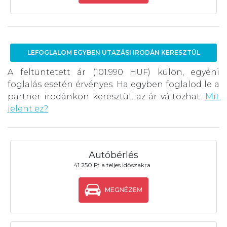
LEFOGLALOM EGYBEN UTAZÁSI IRODÁN KERESZTÜL
A feltüntetett ár (101.990 HUF) külön, egyéni
foglalás esetén érvényes. Ha egyben foglalod le a
partner irodánkon keresztül, az ár változhat.
Mit
jelent ez?
Autóbérlés
41.250 Ft a teljes időszakra
MEGNÉZEM