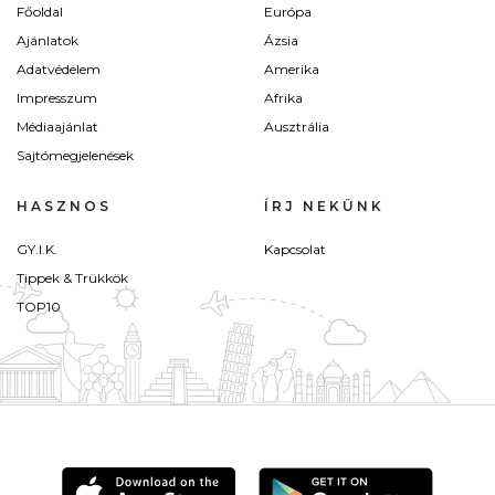
Főoldal
Európa
Ajánlatok
Ázsia
Adatvédelem
Amerika
Impresszum
Afrika
Médiaajánlat
Ausztrália
Sajtómegjelenések
HASZNOS
ÍRJ NEKÜNK
GY.I.K.
Kapcsolat
Tippek & Trükkök
TOP10