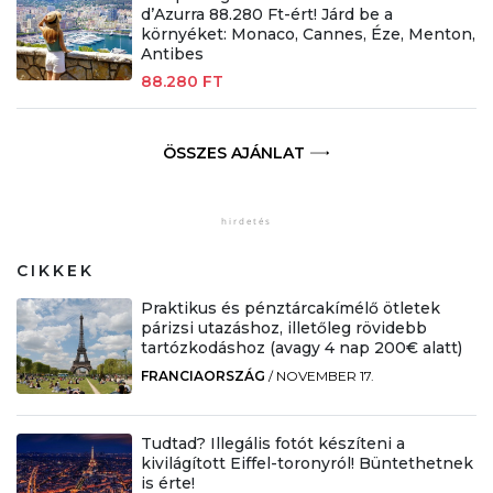
d’Azurra 88.280 Ft-ért! Járd be a
környéket: Monaco, Cannes, Éze, Menton,
Antibes
88.280 FT
ÖSSZES AJÁNLAT
CIKKEK
Praktikus és pénztárcakímélő ötletek
párizsi utazáshoz, illetőleg rövidebb
tartózkodáshoz (avagy 4 nap 200€ alatt)
FRANCIAORSZÁG
/
NOVEMBER 17.
Tudtad? Illegális fotót készíteni a
kivilágított Eiffel-toronyról! Büntethetnek
is érte!