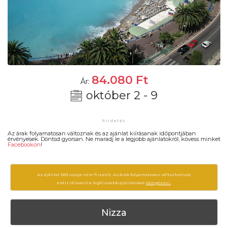
84.080
Ft
Ár:
október 2 - 9
Az árak folyamatosan változnak és az ajánlat kiírásanak időpontjában
érvényesek. Döntsd gyorsan. Ne maradj le a legjobb ajánlatokról, kövess minket
Facebookon
!
Az ajánlat 1813 napja nem frissült. Az árak folyamatosan változhatnak,
ezért célszerű a legfrissebb ajánlatokat
böngészni.
Nizza