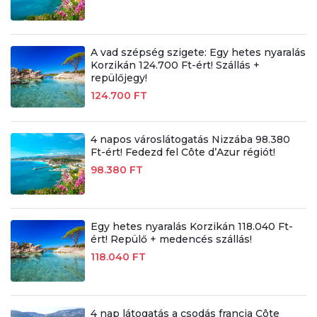
A vad szépség szigete: Egy hetes nyaralás
Korzikán 124.700 Ft-ért! Szállás +
repülőjegy!
124.700 FT
4 napos városlátogatás Nizzába 98.380
Ft-ért! Fedezd fel Côte d’Azur régiót!
98.380 FT
Egy hetes nyaralás Korzikán 118.040 Ft-
ért! Repülő + medencés szállás!
118.040 FT
4 nap látogatás a csodás francia Côte