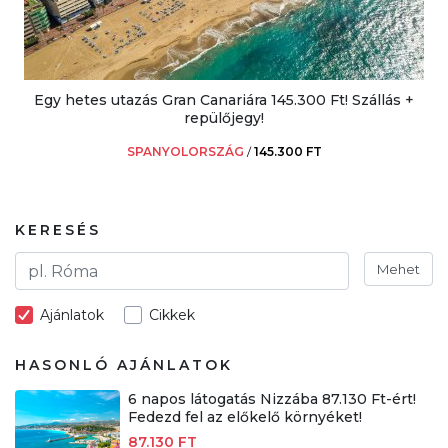
Egy hetes utazás Gran Canariára 145.300 Ft! Szállás +
repülőjegy!
SPANYOLORSZÁG
/
145.300 FT
KERESÉS
Mehet
Ajánlatok
Cikkek
HASONLÓ AJÁNLATOK
6 napos látogatás Nizzába 87.130 Ft-ért!
Fedezd fel az előkelő környéket!
87.130 FT