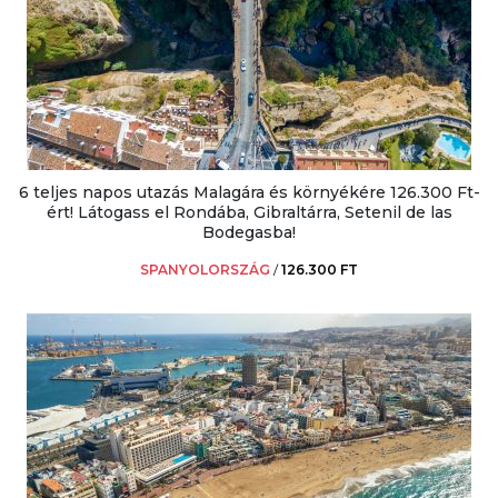
6 teljes napos utazás Malagára és környékére 126.300 Ft-
ért! Látogass el Rondába, Gibraltárra, Setenil de las
Bodegasba!
SPANYOLORSZÁG
/
126.300 FT