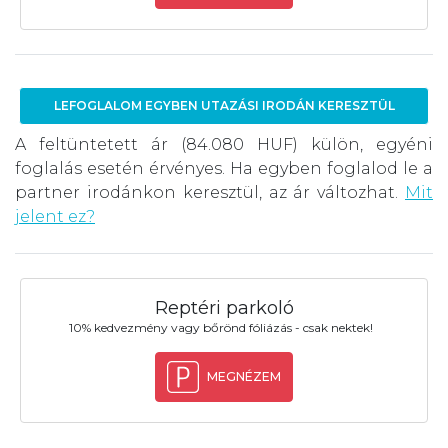
LEFOGLALOM EGYBEN UTAZÁSI IRODÁN KERESZTÜL
A feltüntetett ár (84.080 HUF) külön, egyéni
foglalás esetén érvényes. Ha egyben foglalod le a
partner irodánkon keresztül, az ár változhat.
Mit
jelent ez?
Reptéri parkoló
10% kedvezmény vagy bőrönd fóliázás - csak nektek!
MEGNÉZEM