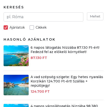
KERESÉS
Mehet
Ajánlatok
Cikkek
HASONLÓ AJÁNLATOK
6 napos látogatás Nizzába 87.130 Ft-ért!
Fedezd fel az előkelő környéket!
87.130 FT
A vad szépség szigete: Egy hetes nyaralás
Korzikán 124.700 Ft-ért! Szállás +
repülőjegy!
124.700 FT
4 napos városlátogatás Nizzába 98.380