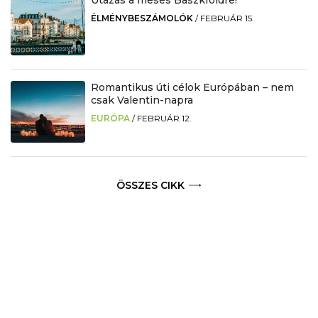
Utazás a mesés Baszkföldre!
ÉLMÉNYBESZÁMOLÓK
/
FEBRUÁR 15.
Romantikus úti célok Európában – nem
csak Valentin-napra
EURÓPA
/
FEBRUÁR 12.
ÖSSZES CIKK