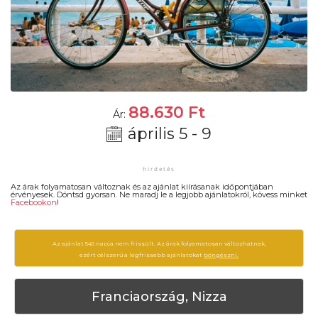
88.630
Ft
Ár:
április 5 - 9
Az árak folyamatosan változnak és az ajánlat kiírásanak időpontjában
érvényesek. Döntsd gyorsan. Ne maradj le a legjobb ajánlatokról, kövess minket
Facebookon
!
Az ajánlat 545 napja nem frissült. Az árak folyamatosan változhatnak,
ezért célszerű a legfrissebb ajánlatokat
böngészni.
Franciaország, Nizza