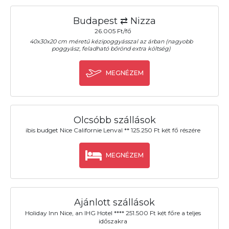
Budapest ⇄ Nizza
26.005 Ft/fő
40x30x20 cm méretű kézipoggyásszal az árban (nagyobb
poggyász, feladható bőrönd extra költség)
MEGNÉZEM
Olcsóbb szállások
ibis budget Nice Californie Lenval ** 125.250 Ft két fő részére
MEGNÉZEM
Ajánlott szállások
Holiday Inn Nice, an IHG Hotel **** 251.500 Ft két főre a teljes
időszakra