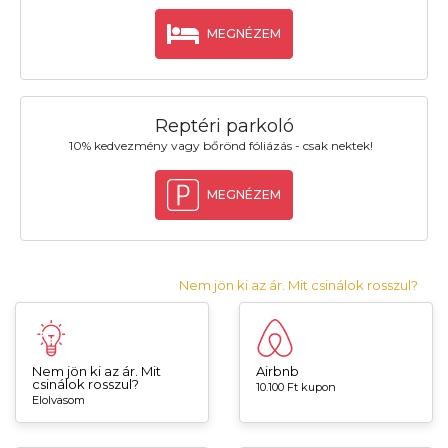
MEGNÉZEM
Reptéri parkoló
10% kedvezmény vagy bőrönd fóliázás - csak nektek!
MEGNÉZEM
Nem jön ki az ár. Mit csinálok rosszul?
Nem jön ki az ár. Mit
Airbnb
csinálok rosszul?
10.100 Ft kupon
Elolvasom