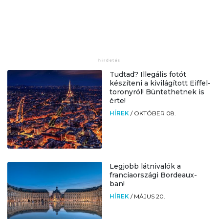
Tudtad? Illegális fotót
készíteni a kivilágított Eiffel-
toronyról! Büntethetnek is
érte!
HÍREK
/
OKTÓBER 08.
Legjobb látnivalók a
franciaországi Bordeaux-
ban!
HÍREK
/
MÁJUS 20.