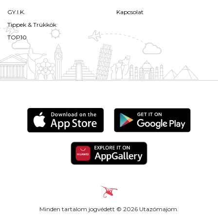
GY.I.K.
Kapcsolat
Tippek & Trükkök
TOP10
Minden tartalom jogvédett © 2026 Utazómajom.