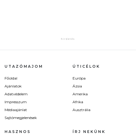
UTAZÓMAJOM
ÚTICÉLOK
Főoldal
Európa
Ajánlatok
Ázsia
Adatvédelem
Amerika
Impresszum
Afrika
Médiaajánlat
Ausztrália
Sajtómegjelenések
HASZNOS
ÍRJ NEKÜNK