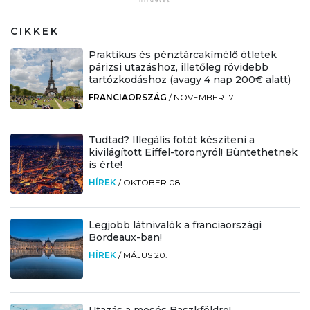
CIKKEK
Praktikus és pénztárcakímélő ötletek
párizsi utazáshoz, illetőleg rövidebb
tartózkodáshoz (avagy 4 nap 200€ alatt)
FRANCIAORSZÁG
/
NOVEMBER 17.
Tudtad? Illegális fotót készíteni a
kivilágított Eiffel-toronyról! Büntethetnek
is érte!
HÍREK
/
OKTÓBER 08.
Legjobb látnivalók a franciaországi
Bordeaux-ban!
HÍREK
/
MÁJUS 20.