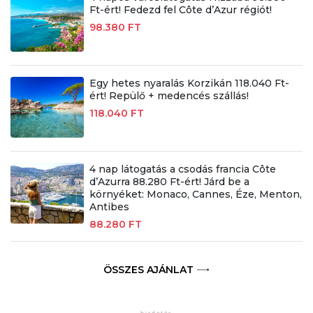
Ft-ért! Fedezd fel Côte d’Azur régiót!
98.380 FT
Egy hetes nyaralás Korzikán 118.040 Ft-
ért! Repülő + medencés szállás!
118.040 FT
4 nap látogatás a csodás francia Côte
d’Azurra 88.280 Ft-ért! Járd be a
környéket: Monaco, Cannes, Éze, Menton,
Antibes
88.280 FT
ÖSSZES AJÁNLAT