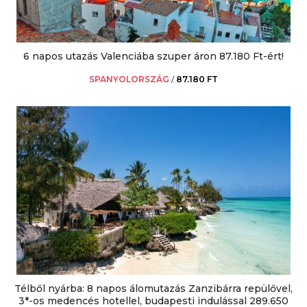
6 napos utazás Valenciába szuper áron 87.180 Ft-ért!
SPANYOLORSZÁG
/
87.180 FT
Télből nyárba: 8 napos álomutazás Zanzibárra repülővel,
3*-os medencés hotellel, budapesti indulással 289.650