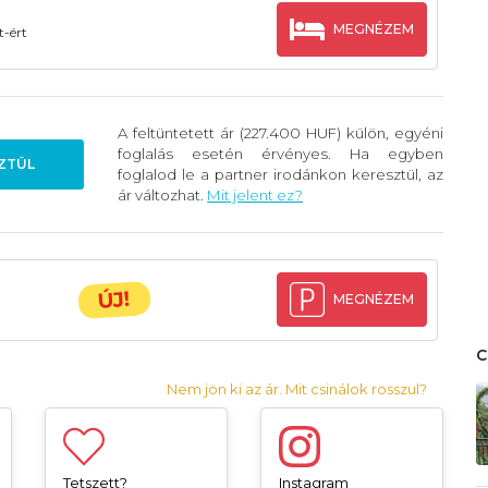
MEGNÉZEM
t-ért
A feltüntetett ár (227.400 HUF) külön, egyéni
foglalás esetén érvényes. Ha egyben
ZTÜL
foglalod le a partner irodánkon keresztül, az
ár változhat.
Mit jelent ez?
ÚJ!
MEGNÉZEM
Nem jön ki az ár. Mit csinálok rosszul?
Tetszett?
Instagram