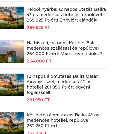
Télből nyárba: 12 napos utazás Balira
4*-os medencés hotellel, repülővel
269.625 Ft-ért! Ennyiért ajándék!
269.625 FT
Ha hiszed, ha nem: Két hét Bali
medencés szállással és repülővel
264.000 Ft-ért! Miért nem indulsz?
264.000 FT
12 napos álomutazás Balira Qatar
Airways-szel, medencés 4*-os
hotellel 281.950 Ft-ért egyéni
foglalással!
281.950 FT
Két hetes álomutazás Balira 4*-os
medencés hotellel, repülővel
262.250 Ft-ért!
262.250 FT