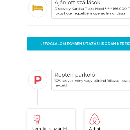
Ajánlott szállások
Discovery Kartika Plaza Hotel ***** 166.000 F
luxus hotel reggelivel ingyenes lemondással
LEFOGLALOM EGYBEN UTAZÁSI IRODÁN KERES
Reptéri parkoló
P
10% kedvezmény vagy bőrönd fóliázás - csak
nektek!
Nem jön ki az ár. Mit
Airbnb