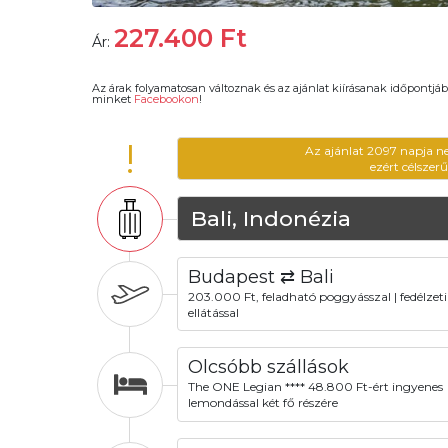
227.400
Ft
Ár:
Az árak folyamatosan változnak és az ajánlat kiírásanak időpontjáb
minket
Facebookon
!
!
Az ajánlat 2097 napja n
ezért célszer
Bali, Indonézia
Budapest ⇄ Bali
203.000 Ft, feladható poggyásszal | fedélzeti
ellátással
Olcsóbb szállások
The ONE Legian **** 48.800 Ft-ért ingyenes
lemondással két fő részére