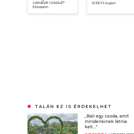
csinálok rosszul?
10.100 Ft kupon
Elolvasom
TALÁN EZ IS ÉRDEKELHET
„Bali egy csoda, amit
mindenkinek látnia
kell…”