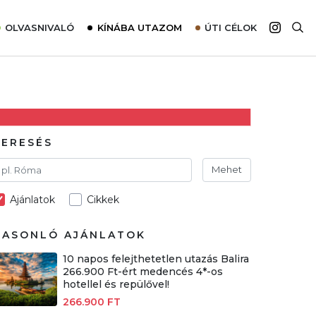
OLVASNIVALÓ
KÍNÁBA UTAZOM
ÚTI CÉLOK
Top 10 látnivalók térképpel
Európa
Tudnivalók az ajánlatok lefoglalásához
Ázsia
Tippek & Trükkök
Amerika
Utazómajom – CitySIM kártya a világutazóknak
Afrika
KERESÉS
Interjú
Ausztrália
Mehet
Élménybeszámolók
Ajánlatok
Cikkek
Szállodalátogatás
Sajtómegjelenések
HASONLÓ AJÁNLATOK
10 napos felejthetetlen utazás Balira
266.900 Ft-ért medencés 4*-os
hotellel és repülővel!
266.900 FT