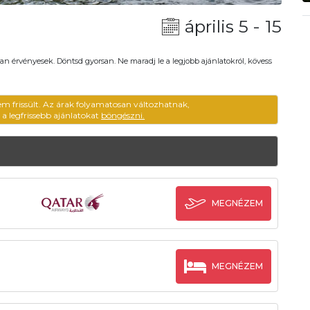
április 5 - 15
an érvényesek. Döntsd gyorsan. Ne maradj le a legjobb ajánlatokról, kövess
em frissült. Az árak folyamatosan változhatnak,
ű a legfrissebb ajánlatokat
böngészni.
MEGNÉZEM
MEGNÉZEM