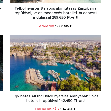
-
Télből nyárba: 8 napos álomutazás Zanzibárra
repülővel, 3*-os medencés hotellel, budapesti
indulással 289.650 Ft-ért!
TANZÁNIA
/
289.650 FT
Egy hetes All Inclusive nyaralás Alanyában 5*-os
hotellel, repülővel 142.450 Ft-ért!
TÖRÖKORSZÁG
/
142.450 FT