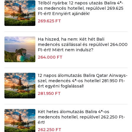
Télből nyárba: 12 napos utazás Balira 4*-
os medencés hotellel, repülővel 269.625
Ft-ért! Ennyiért ajándék!
269.625 FT
Ha hiszed, ha nem: Két hét Bali
medencés szállással és repülővel 264.000
Ft-ért! Miért nem indulsz?
264.000 FT
12 napos álomutazás Balira Qatar Airways-
szel, medencés 4*-os hotellel 281.950 Ft-
ért egyéni foglalással!
281.950 FT
Két hetes álomutazás Balira 4*-os
medencés hotellel, repülővel 262.250 Ft-
ért!
262.250 FT