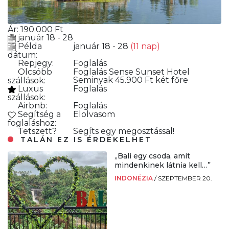
Ár:
190.000
Ft
január 18 - 28
Példa
január 18 - 28
(11 nap)
dátum:
Repjegy:
Foglalás
Olcsóbb
Foglalás
Sense Sunset Hotel
Seminyak 45.900 Ft két főre
szállások:
Luxus
Foglalás
szállások:
Airbnb:
Foglalás
Segítség a
Elolvasom
foglaláshoz:
Tetszett?
Segíts egy megosztással!
TALÁN EZ IS ÉRDEKELHET
„Bali egy csoda, amit
mindenkinek látnia kell…”
INDONÉZIA
/
SZEPTEMBER 20.