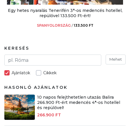
Egy hetes nyaralás Tenerifén 3*-os medencés hotellel,
repülővel 133.500 Ft-ért!
SPANYOLORSZÁG
/
133.500 FT
KERESÉS
Mehet
Ajánlatok
Cikkek
HASONLÓ AJÁNLATOK
10 napos felejthetetlen utazás Balira
266.900 Ft-ért medencés 4*-os hotellel
és repülővel!
266.900 FT