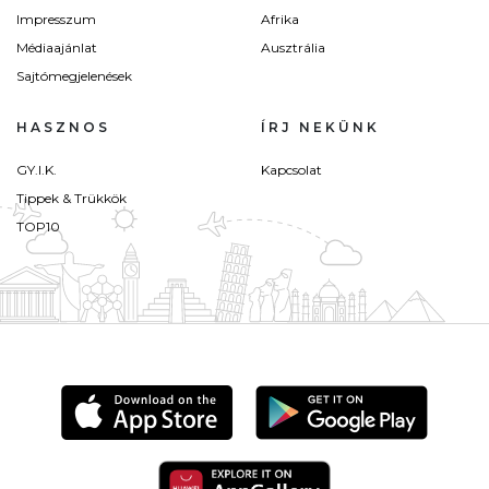
Impresszum
Afrika
Médiaajánlat
Ausztrália
Sajtómegjelenések
HASZNOS
ÍRJ NEKÜNK
GY.I.K.
Kapcsolat
Tippek & Trükkök
TOP10