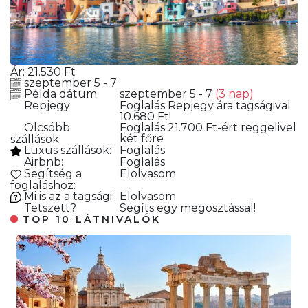
Ár:
21.530
Ft
szeptember 5 - 7
Példa dátum:
szeptember 5 - 7
(3 nap)
Repjegy:
Foglalás
Repjegy ára tagságival
10.680 Ft!
Olcsóbb
Foglalás
21.700 Ft-ért reggelivel
két főre
szállások:
Luxus szállások:
Foglalás
Airbnb:
Foglalás
Segítség a
Elolvasom
foglaláshoz:
Mi is az a tagsági:
Elolvasom
Tetszett?
Segíts egy megosztással!
TOP 10 LÁTNIVALÓK