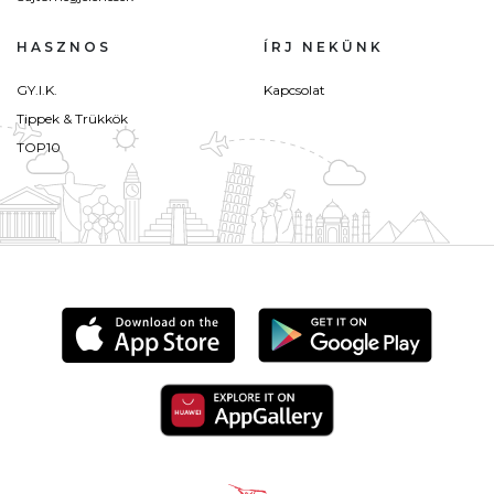
HASZNOS
ÍRJ NEKÜNK
GY.I.K.
Kapcsolat
Tippek & Trükkök
TOP10