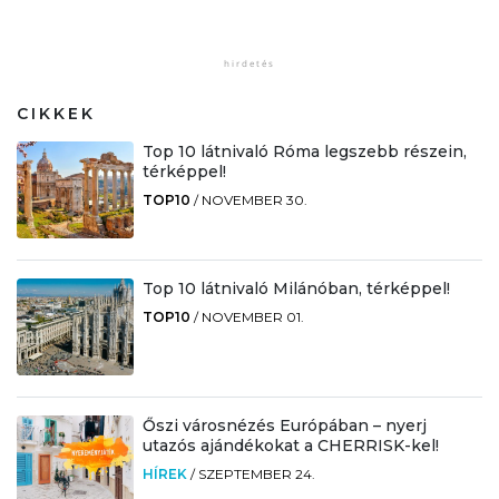
CIKKEK
Top 10 látnivaló Róma legszebb részein,
térképpel!
TOP10
/
NOVEMBER 30.
Top 10 látnivaló Milánóban, térképpel!
TOP10
/
NOVEMBER 01.
Őszi városnézés Európában – nyerj
utazós ajándékokat a CHERRISK-kel!
HÍREK
/
SZEPTEMBER 24.