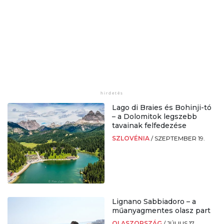
Lago di Braies és Bohinji-tó
– a Dolomitok legszebb
tavainak felfedezése
SZLOVÉNIA
/
SZEPTEMBER 19.
Lignano Sabbiadoro – a
műanyagmentes olasz part
OLASZORSZÁG
/
JÚLIUS 17.