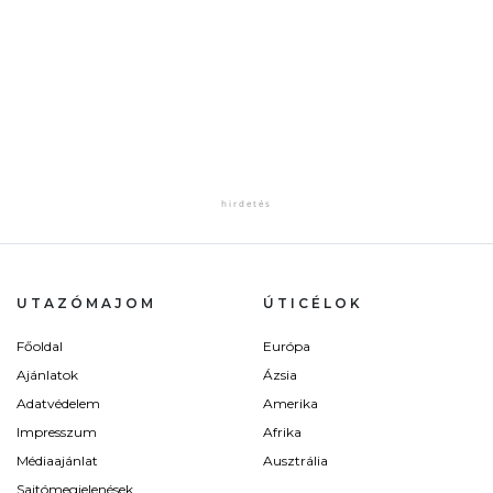
UTAZÓMAJOM
ÚTICÉLOK
Főoldal
Európa
Ajánlatok
Ázsia
Adatvédelem
Amerika
Impresszum
Afrika
Médiaajánlat
Ausztrália
Sajtómegjelenések