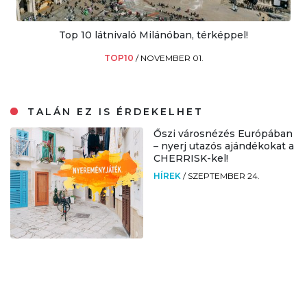
Top 10 látnivaló Milánóban, térképpel!
TOP10
/
NOVEMBER 01.
TALÁN EZ IS ÉRDEKELHET
Őszi városnézés Európában
– nyerj utazós ajándékokat a
CHERRISK-kel!
HÍREK
/
SZEPTEMBER 24.