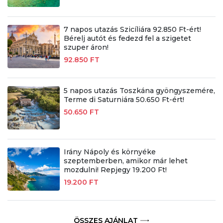
7 napos utazás Szicíliára 92.850 Ft-ért!
Bérelj autót és fedezd fel a szigetet
szuper áron!
92.850 FT
5 napos utazás Toszkána gyöngyszemére,
Terme di Saturniára 50.650 Ft-ért!
50.650 FT
Irány Nápoly és környéke
szeptemberben, amikor már lehet
mozdulni! Repjegy 19.200 Ft!
19.200 FT
ÖSSZES AJÁNLAT