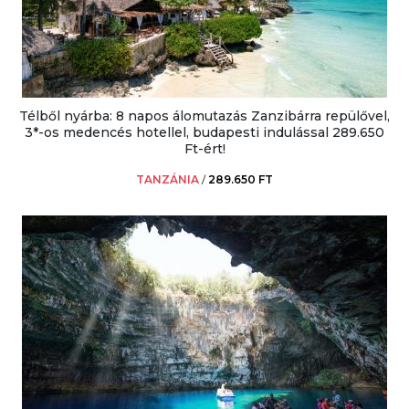
Télből nyárba: 8 napos álomutazás Zanzibárra repülővel,
3*-os medencés hotellel, budapesti indulással 289.650
Ft-ért!
TANZÁNIA
/
289.650 FT