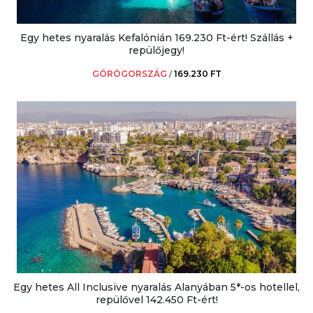
Egy hetes nyaralás Kefalónián 169.230 Ft-ért! Szállás +
repülőjegy!
GÖRÖGORSZÁG
/
169.230 FT
Egy hetes All Inclusive nyaralás Alanyában 5*-os hotellel,
repülővel 142.450 Ft-ért!