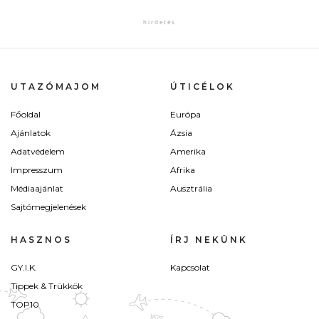
UTAZÓMAJOM
ÚTICÉLOK
Főoldal
Európa
Ajánlatok
Ázsia
Adatvédelem
Amerika
Impresszum
Afrika
Médiaajánlat
Ausztrália
Sajtómegjelenések
HASZNOS
ÍRJ NEKÜNK
GY.I.K.
Kapcsolat
Tippek & Trükkök
TOP10