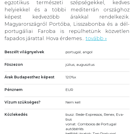
egzotikus természeti szépségekkel, kedves
helyiekkel és a többi mediterrán országhoz
képest kedvezőbb árakkal rendelkezik.
Magyarországról Portóba, Lisszabonba és a dél-
portugáliai Faroba is repülhetünk közvetlen
fapados járattal. Hova érdemes...
tovább »
Beszélt világnyelvek
portugál, angol
Főszezon
július, augusztus
Árak Budapesthez képest
120%x
Pénznem
EUR
Vízum szükséges?
Nem kell
Közlekedés
busz: Rede-Expressos, Renex, Eva-
bus
vonat: Comboios de Portugal
autóbérlés
belföldi járatok: Tap Portugal,