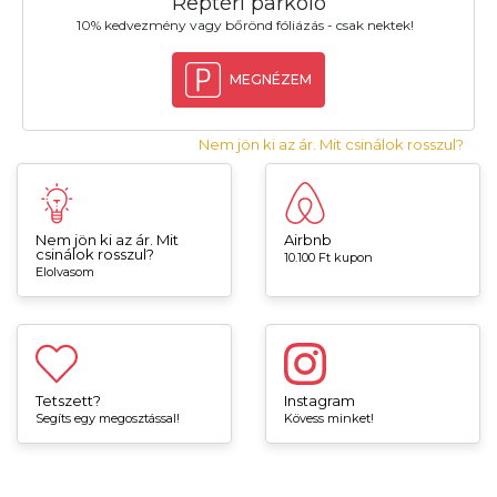
Reptéri parkoló
10% kedvezmény vagy bőrönd fóliázás - csak nektek!
MEGNÉZEM
Nem jön ki az ár. Mit csinálok rosszul?
Nem jön ki az ár. Mit
Airbnb
csinálok rosszul?
10.100 Ft kupon
Elolvasom
Tetszett?
Instagram
Segíts egy megosztással!
Kövess minket!