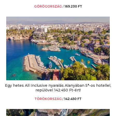
GÖRÖGORSZÁG
/
169.230 FT
Egy hetes All Inclusive nyaralás Alanyában 5*-os hotellel,
repülővel 142.450 Ft-ért!
TÖRÖKORSZÁG
/
142.450 FT