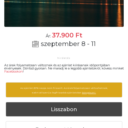
37.900
Ft
Ár:
szeptember 8 - 11
Az árak folyamatosan változnak és az ajánlat kiírásanak időpontjában
érvényesek. Döntsd gyorsan. Ne maradj le a legjobb ajánlatokról, kövess minket
Facebookon
!
Az ajánlat 2576 napja nem frissült. Az árak folyamatosan változhatnak,
ezért célszerű a legfrissebb ajánlatokat
böngészni.
Lisszabon