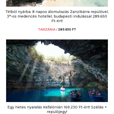
Télből nyárba: 8 napos álomutazás Zanzibárra repülővel,
3*-os medencés hotellel, budapesti indulással 289.650
Ft-ért!
TANZÁNIA
/
289.650 FT
Egy hetes nyaralás Kefalónián 169.230 Ft-ért! Szállás +
repülőjegy!