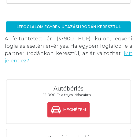
LEFOGLALOM EGYBEN UTAZÁSI IRODÁN KERESZTÜL
A feltüntetett ár (37.900 HUF) külön, egyéni
foglalás esetén érvényes. Ha egyben foglalod le a
partner irodánkon keresztül, az ár változhat.
Mit
jelent ez?
Autóbérlés
12.000 Ft a teljes időszakra.
MEGNÉZEM