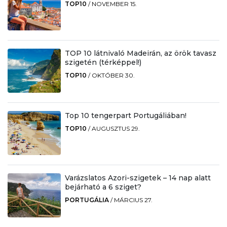
TOP10
/
NOVEMBER 15.
TOP 10 látnivaló Madeirán, az örök tavasz
szigetén (térképpel!)
TOP10
/
OKTÓBER 30.
Top 10 tengerpart Portugáliában!
TOP10
/
AUGUSZTUS 29.
Varázslatos Azori-szigetek – 14 nap alatt
bejárható a 6 sziget?
PORTUGÁLIA
/
MÁRCIUS 27.