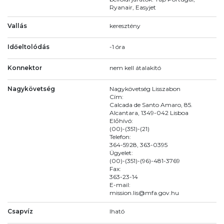
Ryanair, Easyjet
Vallás
keresztény
Időeltolódás
-1 óra
Konnektor
nem kell átalakító
Nagykövetség
Nagykövetség Lisszabon
Cím:
Calcada de Santo Amaro, 85.
Alcantara, 1349-042 Lisboa
Előhívó:
(00)-(351)-(21)
Telefon:
364-5928, 363-0395
Ügyelet:
(00)-(351)-(96)-481-3769
Fax:
363-23-14
E-mail:
mission.lis@mfa.gov.hu
Csapvíz
Iható