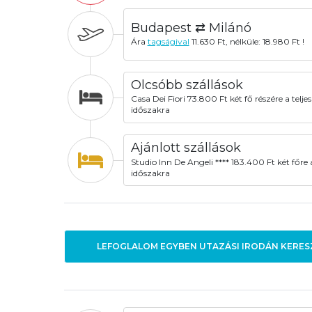
Budapest ⇄ Milánó
Ára
tagságival
11.630 Ft, nélküle: 18.980 Ft !
Olcsóbb szállások
Casa Dei Fiori 73.800 Ft két fő részére a teljes
időszakra
Ajánlott szállások
Studio Inn De Angeli **** 183.400 Ft két főre a
időszakra
LEFOGLALOM EGYBEN UTAZÁSI IRODÁN KERES