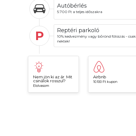
Autóbérlés
5.700 Ft a teljes időszakra
Reptéri parkoló
P
10% kedvezmény vagy bőrönd fóliázás - csak
nektek!
Nem jön ki az ár. Mit
Airbnb
csinálok rosszul?
10.100 Ft kupon
Elolvasom