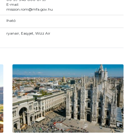
E-mail:
mission.rom@mfa.gov.hu
Iható
ryanair, Easyjet, Wizz Air