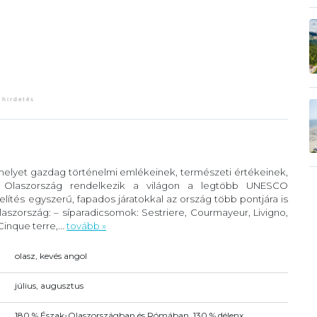
 melyet gazdag történelmi emlékeinek, természeti értékeinek,
. Olaszország rendelkezik a világon a legtöbb UNESCO
lítés egyszerű, fapados járatokkal az ország több pontjára is
szország: – síparadicsomok: Sestriere, Courmayeur, Livigno,
inque terre,...
tovább »
olasz, kevés angol
július, augusztus
180 % Észak-Olaszországban és Rómában, 130 % délenx