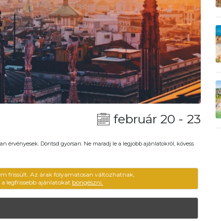
február 20 - 23
an érvényesek. Döntsd gyorsan. Ne maradj le a legjobb ajánlatokról, kövess
em frissült. Az árak folyamatosan változhatnak,
ű a legfrissebb ajánlatokat
böngészni.