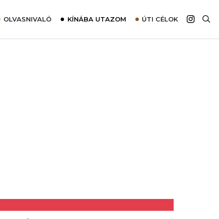
OLVASNIVALÓ
KÍNÁBA UTAZOM
ÚTI CÉLOK
Top 10 látnivalók térképpel
Európa
Tudnivalók az ajánlatok lefoglalásához
Ázsia
Tippek & Trükkök
Amerika
Utazómajom – CitySIM kártya a világutazóknak
Afrika
Interjú
Ausztrália
Élménybeszámolók
Szállodalátogatás
Sajtómegjelenések