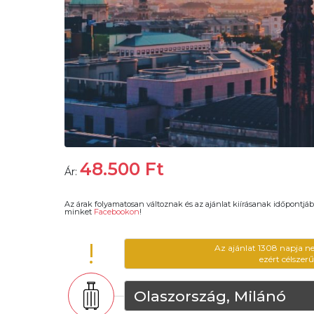
48.500
Ft
Ár:
Az árak folyamatosan változnak és az ajánlat kiírásanak időpontjáb
minket
Facebookon
!
!
Az ajánlat 1308 napja n
ezért célszer
Olaszország, Milánó