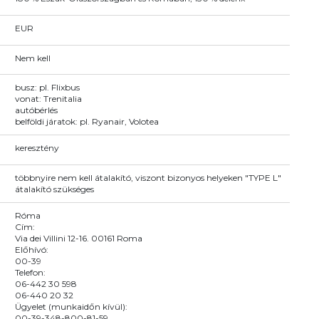
EUR
Nem kell
busz: pl. Flixbus
vonat: Trenitalia
autóbérlés
belföldi járatok: pl. Ryanair, Volotea
keresztény
többnyire nem kell átalakító, viszont bizonyos helyeken "TYPE L"
átalakító szükséges
Róma
Cím:
Via dei Villini 12-16. 00161 Roma
Előhívó:
00-39
Telefon:
06-442 30 598
06-440 20 32
Ügyelet (munkaidőn kívül):
00-39-348-800-81-59