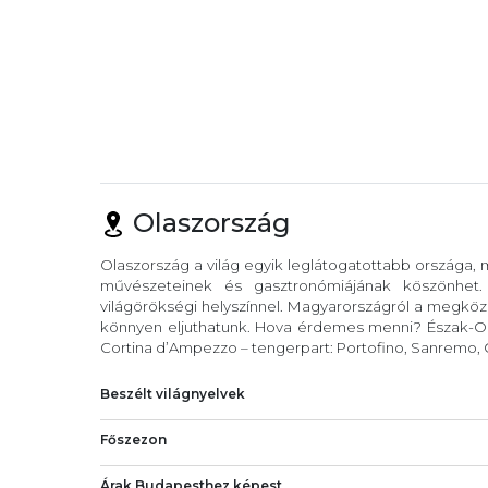
Olaszország
Olaszország a világ egyik leglátogatottabb országa,
művészeteinek és gasztronómiájának köszönhet
világörökségi helyszínnel. Magyarországról a megköze
könnyen eljuthatunk. Hova érdemes menni? Észak-Ola
Cortina d’Ampezzo – tengerpart: Portofino, Sanremo, C
Beszélt világnyelvek
Főszezon
Árak Budapesthez képest