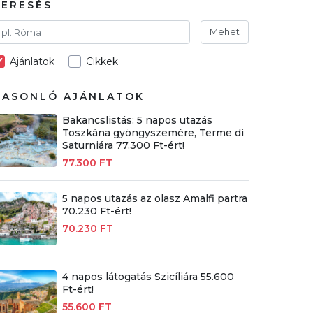
KERESÉS
Mehet
Ajánlatok
Cikkek
HASONLÓ AJÁNLATOK
Bakancslistás: 5 napos utazás
Toszkána gyöngyszemére, Terme di
Saturniára 77.300 Ft-ért!
77.300 FT
5 napos utazás az olasz Amalfi partra
70.230 Ft-ért!
70.230 FT
4 napos látogatás Szicíliára 55.600
Ft-ért!
55.600 FT