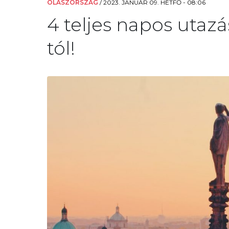
OLASZORSZÁG
/
2023. JANUÁR 09. HÉTFŐ - 08:06
4 teljes napos utaz
tól!