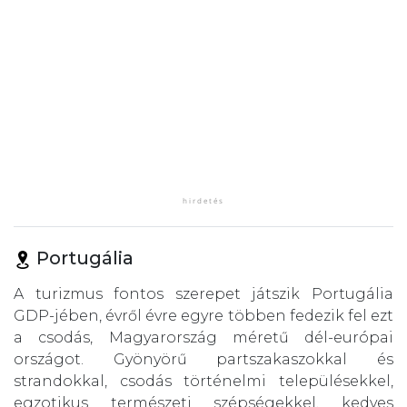
Portugália
A turizmus fontos szerepet játszik Portugália
GDP-jében, évről évre egyre többen fedezik fel ezt
a csodás, Magyarország méretű dél-európai
országot. Gyönyörű partszakaszokkal és
strandokkal, csodás történelmi településekkel,
egzotikus természeti szépségekkel, kedves