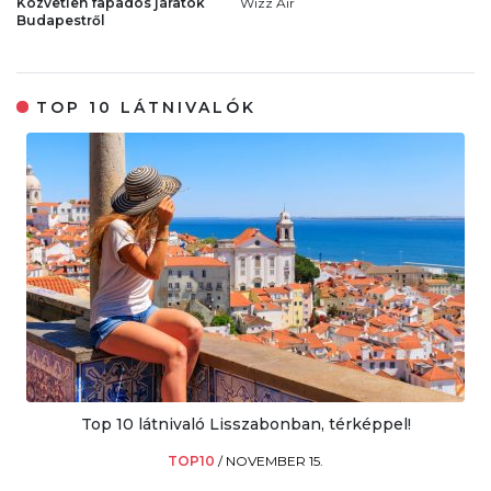
Közvetlen fapados járatok
Wizz Air
Budapestről
TOP 10 LÁTNIVALÓK
Top 10 látnivaló Lisszabonban, térképpel!
TOP10
/
NOVEMBER 15.