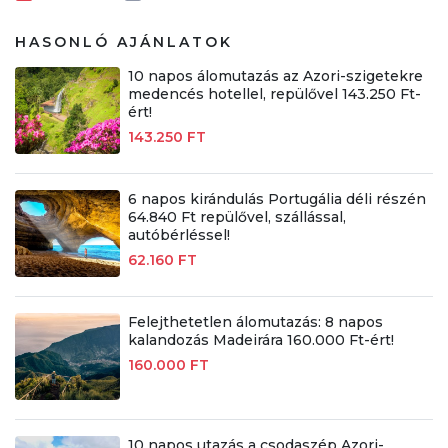
HASONLÓ AJÁNLATOK
10 napos álomutazás az Azori-szigetekre
medencés hotellel, repülővel 143.250 Ft-
ért!
143.250 FT
6 napos kirándulás Portugália déli részén
64.840 Ft repülővel, szállással,
autóbérléssel!
62.160 FT
Felejthetetlen álomutazás: 8 napos
kalandozás Madeirára 160.000 Ft-ért!
160.000 FT
10 napos utazás a csodaszép Azori-