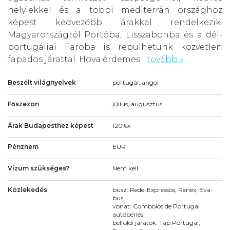
helyiekkel és a többi mediterrán országhoz
képest kedvezőbb árakkal rendelkezik.
Magyarországról Portóba, Lisszabonba és a dél-
portugáliai Faroba is repülhetünk közvetlen
fapados járattal. Hova érdemes...
tovább »
Beszélt világnyelvek
portugál, angol
Főszezon
július, augusztus
Árak Budapesthez képest
120%x
Pénznem
EUR
Vízum szükséges?
Nem kell
Közlekedés
busz: Rede-Expressos, Renex, Eva-
bus
vonat: Comboios de Portugal
autóbérlés
belföldi járatok: Tap Portugal,