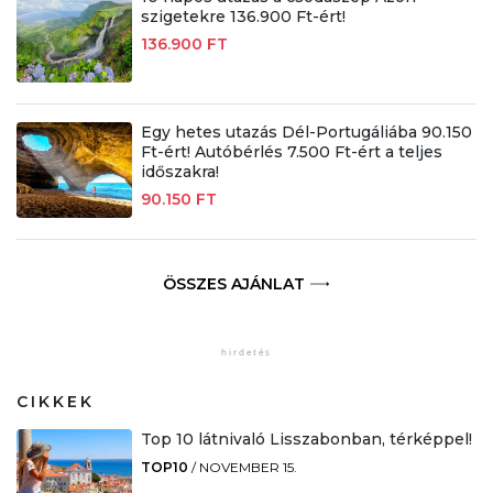
szigetekre 136.900 Ft-ért!
136.900 FT
Egy hetes utazás Dél-Portugáliába 90.150
Ft-ért! Autóbérlés 7.500 Ft-ért a teljes
időszakra!
90.150 FT
ÖSSZES AJÁNLAT
CIKKEK
Top 10 látnivaló Lisszabonban, térképpel!
TOP10
/
NOVEMBER 15.