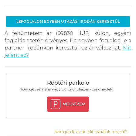
LEFOGLALOM EGYBEN UTAZÁSI IRODÁN KERESZTÜL
A feltüntetett ár (66.830 HUF) külön, egyéni
foglalás esetén érvényes. Ha egyben foglalod le a
partner irodánkon keresztül, az ár változhat.
Mit
jelent ez?
Reptéri parkoló
10% kedvezmény vagy bőrönd fóliázás - csak nektek!
MEGNÉZEM
Nem jön ki az ár. Mit csinálok rosszul?