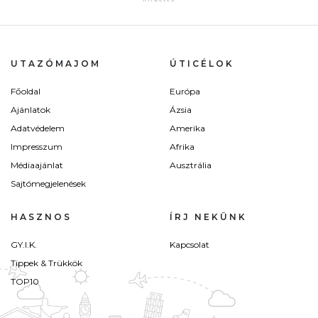
UTAZÓMAJOM
ÚTICÉLOK
Főoldal
Európa
Ajánlatok
Ázsia
Adatvédelem
Amerika
Impresszum
Afrika
Médiaajánlat
Ausztrália
Sajtómegjelenések
HASZNOS
ÍRJ NEKÜNK
GY.I.K.
Kapcsolat
Tippek & Trükkök
TOP10