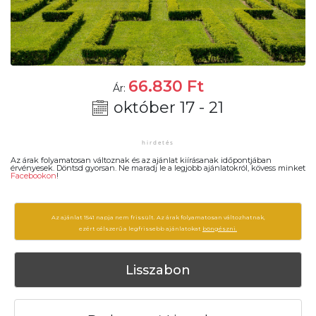
66.830
Ft
Ár:
október 17 - 21
Az árak folyamatosan változnak és az ajánlat kiírásanak időpontjában
érvényesek. Döntsd gyorsan. Ne maradj le a legjobb ajánlatokról, kövess minket
Facebookon
!
Az ajánlat 1541 napja nem frissült. Az árak folyamatosan változhatnak,
ezért célszerű a legfrissebb ajánlatokat
böngészni.
Lisszabon