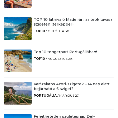
TOP 10 látnivaló Madeirán, az örök tavasz
szigetén (térképpel!)
TOP10
/
OKTÓBER 30.
Top 10 tengerpart Portugáliában!
TOP10
/
AUGUSZTUS 29.
Varázslatos Azori-szigetek – 14 nap alatt
bejárható a 6 sziget?
PORTUGÁLIA
/
MÁRCIUS 27.
Felejthetetlen születésnap Dél-