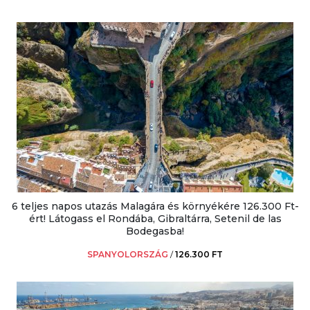
6 teljes napos utazás Malagára és környékére 126.300 Ft-
ért! Látogass el Rondába, Gibraltárra, Setenil de las
Bodegasba!
SPANYOLORSZÁG
/
126.300 FT