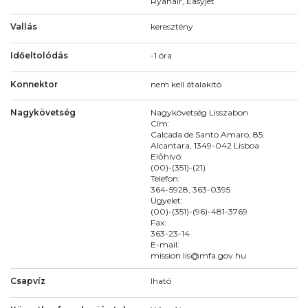
Ryanair, Easyjet
Vallás
keresztény
Időeltolódás
-1 óra
Konnektor
nem kell átalakító
Nagykövetség
Nagykövetség Lisszabon
Cím:
Calcada de Santo Amaro, 85.
Alcantara, 1349-042 Lisboa
Előhívó:
(00)-(351)-(21)
Telefon:
364-5928, 363-0395
Ügyelet:
(00)-(351)-(96)-481-3769
Fax:
363-23-14
E-mail:
mission.lis@mfa.gov.hu
Csapvíz
Iható