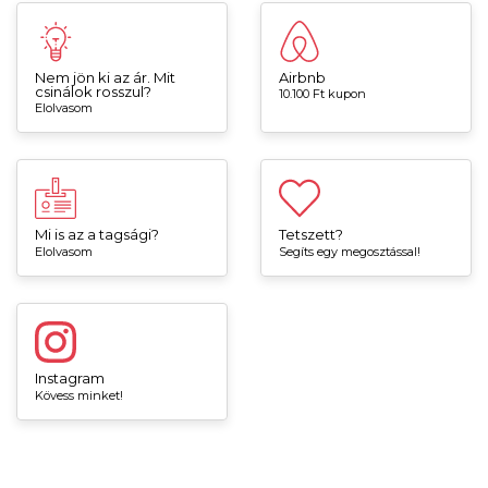
Nem jön ki az ár. Mit
Airbnb
csinálok rosszul?
10.100 Ft kupon
Elolvasom
Mi is az a tagsági?
Tetszett?
Elolvasom
Segíts egy megosztással!
Instagram
Kövess minket!