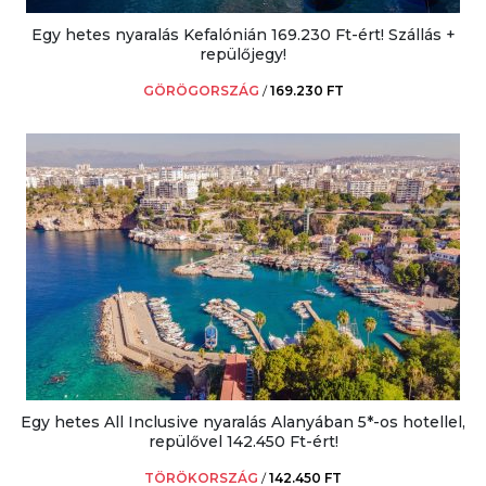
Egy hetes nyaralás Kefalónián 169.230 Ft-ért! Szállás +
repülőjegy!
GÖRÖGORSZÁG
/
169.230 FT
Egy hetes All Inclusive nyaralás Alanyában 5*-os hotellel,
repülővel 142.450 Ft-ért!
TÖRÖKORSZÁG
/
142.450 FT