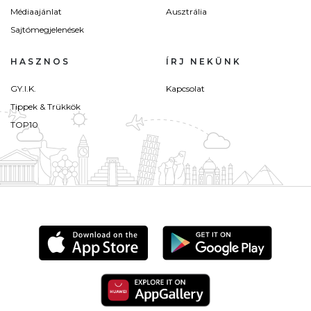
Médiaajánlat
Ausztrália
Sajtómegjelenések
HASZNOS
ÍRJ NEKÜNK
GY.I.K.
Kapcsolat
Tippek & Trükkök
TOP10