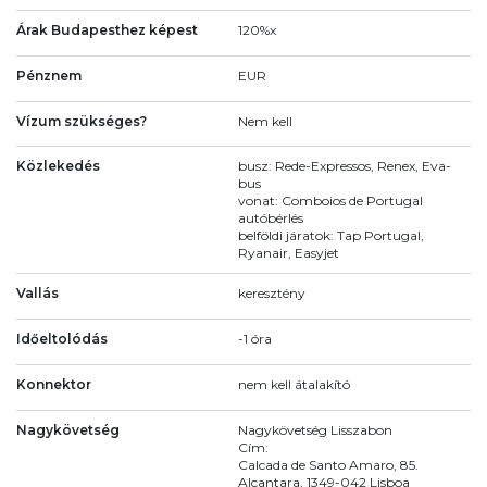
Árak Budapesthez képest
120%x
Pénznem
EUR
Vízum szükséges?
Nem kell
Közlekedés
busz: Rede-Expressos, Renex, Eva-
bus
vonat: Comboios de Portugal
autóbérlés
belföldi járatok: Tap Portugal,
Ryanair, Easyjet
Vallás
keresztény
Időeltolódás
-1 óra
Konnektor
nem kell átalakító
Nagykövetség
Nagykövetség Lisszabon
Cím:
Calcada de Santo Amaro, 85.
Alcantara, 1349-042 Lisboa