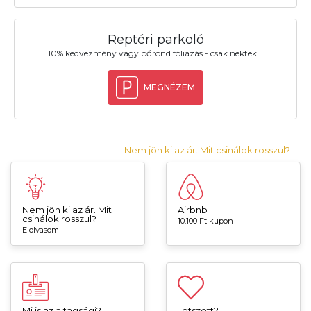
Reptéri parkoló
10% kedvezmény vagy bőrönd fóliázás - csak nektek!
MEGNÉZEM
Nem jön ki az ár. Mit csinálok rosszul?
Nem jön ki az ár. Mit
Airbnb
csinálok rosszul?
10.100 Ft kupon
Elolvasom
Mi is az a tagsági?
Tetszett?