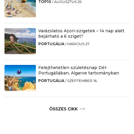
TOP10
/
AUGUSZTUS 29.
Varázslatos Azori-szigetek – 14 nap alatt
bejárható a 6 sziget?
PORTUGÁLIA
/
MÁRCIUS 27.
Felejthetetlen születésnap Dél-
Portugáliában, Algarve tartományban
PORTUGÁLIA
/
SZEPTEMBER 16.
ÖSSZES CIKK