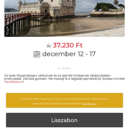
37.230
Ft
Ár:
december 12 - 17
Az árak folyamatosan változnak és az ajánlat kiírásanak időpontjában
érvényesek. Döntsd gyorsan. Ne maradj le a legjobb ajánlatokról, kövess minket
Facebookon
!
Az ajánlat 2875 napja nem frissült. Az árak folyamatosan változhatnak,
ezért célszerű a legfrissebb ajánlatokat
böngészni.
Lisszabon