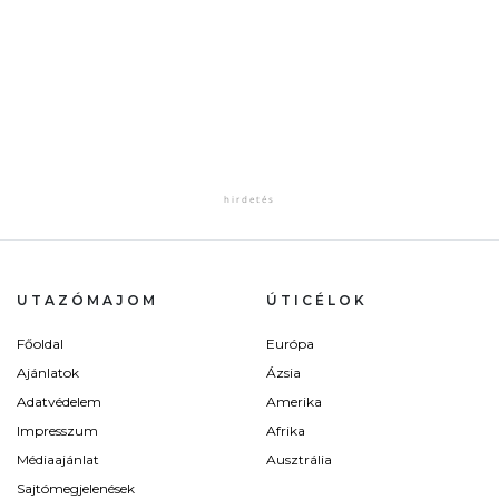
UTAZÓMAJOM
ÚTICÉLOK
Főoldal
Európa
Ajánlatok
Ázsia
Adatvédelem
Amerika
Impresszum
Afrika
Médiaajánlat
Ausztrália
Sajtómegjelenések