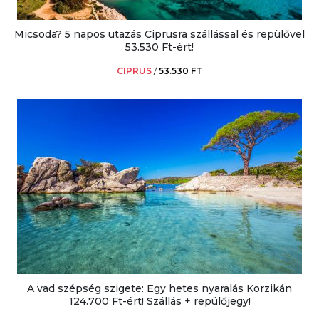
Micsoda? 5 napos utazás Ciprusra szállással és repülővel
53.530 Ft-ért!
CIPRUS
/
53.530 FT
A vad szépség szigete: Egy hetes nyaralás Korzikán
124.700 Ft-ért! Szállás + repülőjegy!