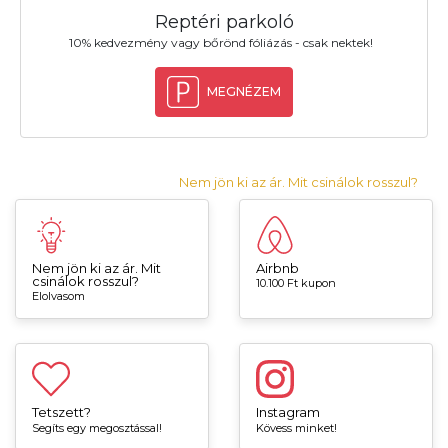
Reptéri parkoló
10% kedvezmény vagy bőrönd fóliázás - csak nektek!
MEGNÉZEM
Nem jön ki az ár. Mit csinálok rosszul?
Nem jön ki az ár. Mit
Airbnb
csinálok rosszul?
10.100 Ft kupon
Elolvasom
Tetszett?
Instagram
Segíts egy megosztással!
Kövess minket!