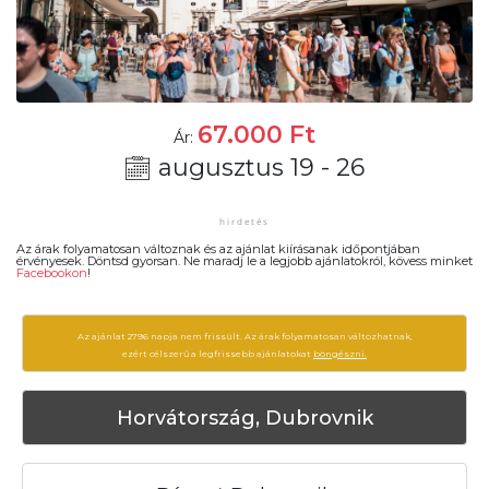
67.000
Ft
Ár:
augusztus 19 - 26
Az árak folyamatosan változnak és az ajánlat kiírásanak időpontjában
érvényesek. Döntsd gyorsan. Ne maradj le a legjobb ajánlatokról, kövess minket
Facebookon
!
Az ajánlat 2796 napja nem frissült. Az árak folyamatosan változhatnak,
ezért célszerű a legfrissebb ajánlatokat
böngészni.
Horvátország, Dubrovnik