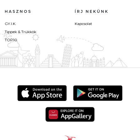
HASZNOS
ÍRJ NEKÜNK
GY.I.K.
Kapcsolat
Tippek & Trükkök
TOP10