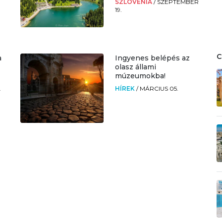
SZLOVÉNIA
/
SZEPTEMBER
19.
a
Ingyenes belépés az
olasz állami
múzeumokba!
.
HÍREK
/
MÁRCIUS 05.