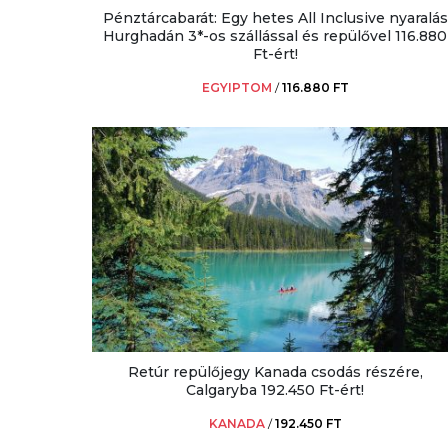
Pénztárcabarát: Egy hetes All Inclusive nyaralás
Hurghadán 3*-os szállással és repülővel 116.880
Ft-ért!
EGYIPTOM
/
116.880 FT
Retúr repülőjegy Kanada csodás részére,
Calgaryba 192.450 Ft-ért!
KANADA
/
192.450 FT