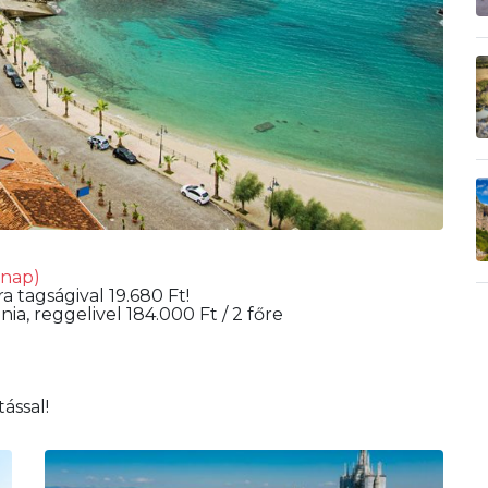
 nap)
a tagságival 19.680 Ft!
a, reggelivel 184.000 Ft / 2 főre
ással!