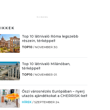
CIKKEK
Top 10 látnivaló Róma legszebb
részein, térképpel!
TOP10
/
NOVEMBER 30.
Top 10 látnivaló Milánóban,
térképpel!
TOP10
/
NOVEMBER 01.
Őszi városnézés Európában – nyerj
utazós ajándékokat a CHERRISK-kel!
HÍREK
/
SZEPTEMBER 24.