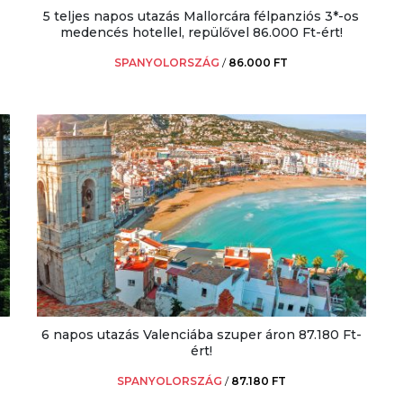
5 teljes napos utazás Mallorcára félpanziós 3*-os
medencés hotellel, repülővel 86.000 Ft-ért!
SPANYOLORSZÁG
/
86.000 FT
6 napos utazás Valenciába szuper áron 87.180 Ft-
ért!
SPANYOLORSZÁG
/
87.180 FT