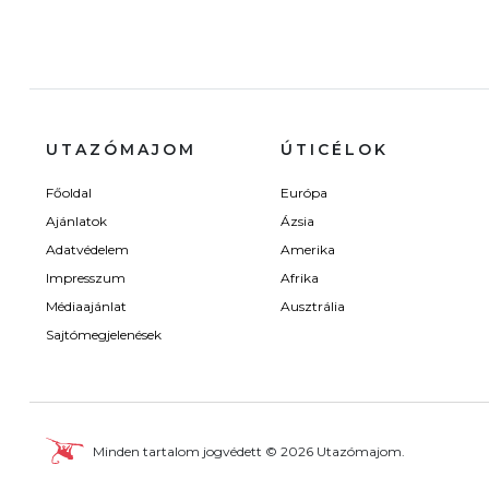
UTAZÓMAJOM
ÚTICÉLOK
Főoldal
Európa
Ajánlatok
Ázsia
Adatvédelem
Amerika
Impresszum
Afrika
Médiaajánlat
Ausztrália
Sajtómegjelenések
Minden tartalom jogvédett © 2026 Utazómajom.