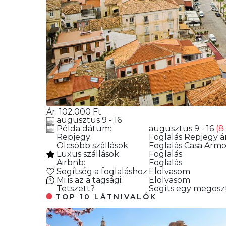
Ár:
102.000
Ft
augusztus 9 - 16
Példa dátum:
augusztus 9 - 16
(8
Repjegy:
Foglalás
Repjegy ár
Olcsóbb szállások:
Foglalás
Casa Armoni
Luxus szállások:
Foglalás
Airbnb:
Foglalás
Segítség a foglaláshoz:
Elolvasom
Mi is az a tagsági:
Elolvasom
Tetszett?
Segíts egy megoszt
TOP 10 LÁTNIVALÓK