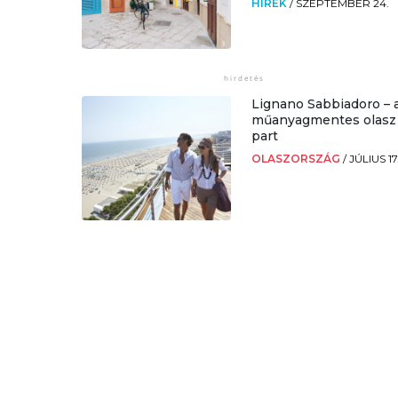
HÍREK
/
SZEPTEMBER 24.
Lignano Sabbiadoro – 
műanyagmentes olasz
part
OLASZORSZÁG
/
JÚLIUS 17