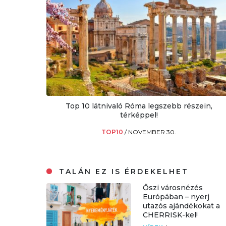
Top 10 látnivaló Róma legszebb részein,
térképpel!
TOP10
/
NOVEMBER 30.
TALÁN EZ IS ÉRDEKELHET
Őszi városnézés
Európában – nyerj
utazós ajándékokat a
CHERRISK-kel!