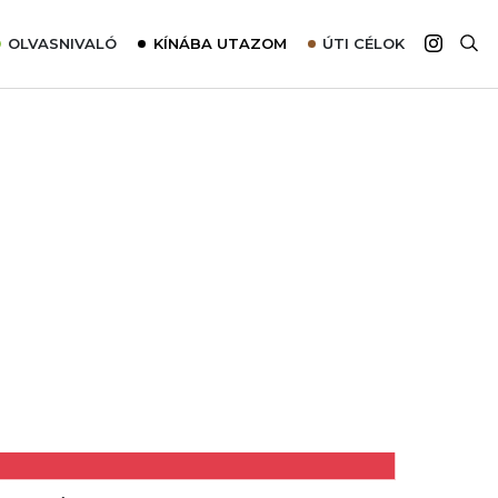
OLVASNIVALÓ
KÍNÁBA UTAZOM
ÚTI CÉLOK
Top 10 látnivalók térképpel
Európa
Tudnivalók az ajánlatok lefoglalásához
Ázsia
Tippek & Trükkök
Amerika
Utazómajom – CitySIM kártya a világutazóknak
Afrika
Interjú
Ausztrália
Élménybeszámolók
Szállodalátogatás
Sajtómegjelenések