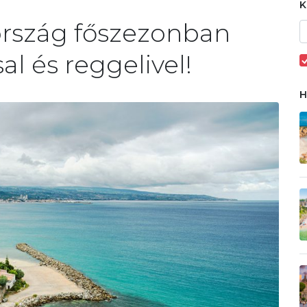
ország főszezonban
al és reggelivel!