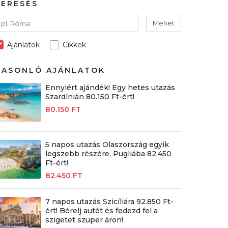
KERESÉS
Mehet
Ajánlatok
Cikkek
HASONLÓ AJÁNLATOK
Ennyiért ajándék! Egy hetes utazás
Szardínián 80.150 Ft-ért!
80.150 FT
5 napos utazás Olaszország egyik
legszebb részére, Pugliába 82.450
Ft-ért!
82.450 FT
7 napos utazás Szicíliára 92.850 Ft-
ért! Bérelj autót és fedezd fel a
szigetet szuper áron!