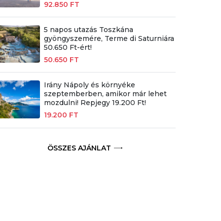
92.850 FT
5 napos utazás Toszkána
gyöngyszemére, Terme di Saturniára
50.650 Ft-ért!
50.650 FT
Irány Nápoly és környéke
szeptemberben, amikor már lehet
mozdulni! Repjegy 19.200 Ft!
19.200 FT
ÖSSZES AJÁNLAT