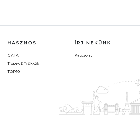
HASZNOS
ÍRJ NEKÜNK
GY.I.K.
Kapcsolat
Tippek & Trükkök
TOP10