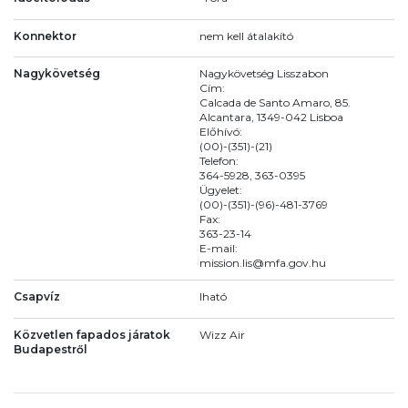
Konnektor
nem kell átalakító
Nagykövetség
Nagykövetség Lisszabon
Cím:
Calcada de Santo Amaro, 85.
Alcantara, 1349-042 Lisboa
Előhívó:
(00)-(351)-(21)
Telefon:
364-5928, 363-0395
Ügyelet:
(00)-(351)-(96)-481-3769
Fax:
363-23-14
E-mail:
mission.lis@mfa.gov.hu
Csapvíz
Iható
Közvetlen fapados járatok
Wizz Air
Budapestről