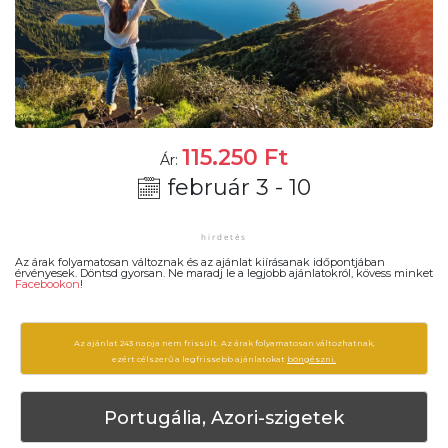
115.250
Ft
Ár:
február 3 - 10
Az árak folyamatosan változnak és az ajánlat kiírásanak időpontjában
érvényesek. Döntsd gyorsan. Ne maradj le a legjobb ajánlatokról, kövess minket
Facebookon
!
Az ajánlat 243 napja nem frissült. Az árak folyamatosan változhatnak,
ezért célszerű a legfrissebb ajánlatokat
böngészni.
Portugália, Azori-szigetek