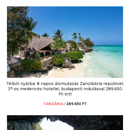
Télből nyárba: 8 napos álomutazás Zanzibárra repülővel,
3*-os medencés hotellel, budapesti indulással 289.650
Ft-ért!
TANZÁNIA
/
289.650 FT