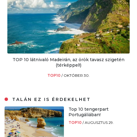
TOP 10 látnivaló Madeirán, az örök tavasz szigetén
(térképpel!)
TOP10
/
OKTÓBER 30.
TALÁN EZ IS ÉRDEKELHET
Top 10 tengerpart
Portugáliában!
TOP10
/
AUGUSZTUS 29.