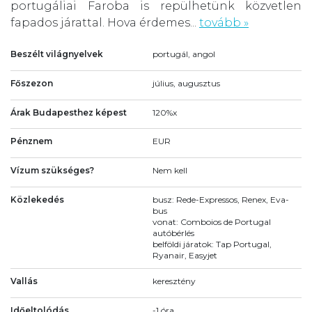
portugáliai Faroba is repülhetünk közvetlen
fapados járattal. Hova érdemes...
tovább »
Beszélt világnyelvek
portugál, angol
Főszezon
július, augusztus
Árak Budapesthez képest
120%x
Pénznem
EUR
Vízum szükséges?
Nem kell
Közlekedés
busz: Rede-Expressos, Renex, Eva-
bus
vonat: Comboios de Portugal
autóbérlés
belföldi járatok: Tap Portugal,
Ryanair, Easyjet
Vallás
keresztény
Időeltolódás
-1 óra