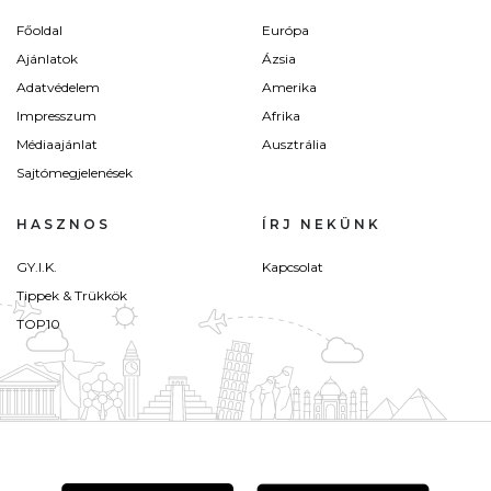
Főoldal
Európa
Ajánlatok
Ázsia
Adatvédelem
Amerika
Impresszum
Afrika
Médiaajánlat
Ausztrália
Sajtómegjelenések
HASZNOS
ÍRJ NEKÜNK
GY.I.K.
Kapcsolat
Tippek & Trükkök
TOP10