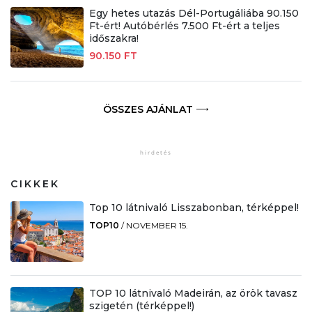
Egy hetes utazás Dél-Portugáliába 90.150
Ft-ért! Autóbérlés 7.500 Ft-ért a teljes
időszakra!
90.150 FT
ÖSSZES AJÁNLAT
CIKKEK
Top 10 látnivaló Lisszabonban, térképpel!
TOP10
/
NOVEMBER 15.
TOP 10 látnivaló Madeirán, az örök tavasz
szigetén (térképpel!)