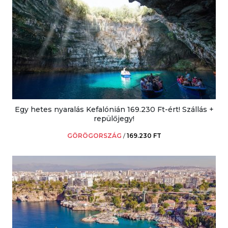
Egy hetes nyaralás Kefalónián 169.230 Ft-ért! Szállás +
repülőjegy!
GÖRÖGORSZÁG
/
169.230 FT