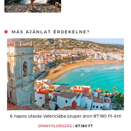
MÁS AJÁNLAT ÉRDEKELNE?
6 napos utazás Valenciába szuper áron 87.180 Ft-ért!
SPANYOLORSZÁG
/
87.180 FT