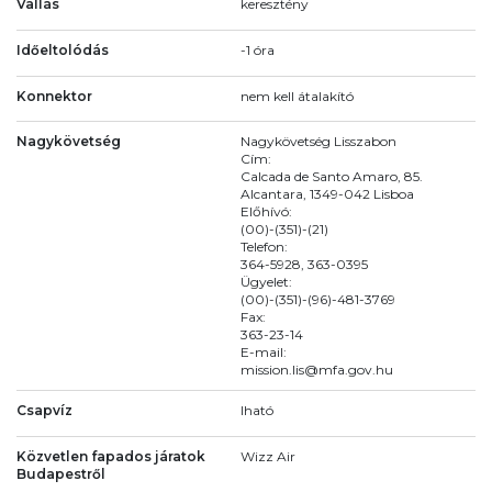
Vallás
keresztény
Időeltolódás
-1 óra
Konnektor
nem kell átalakító
Nagykövetség
Nagykövetség Lisszabon
Cím:
Calcada de Santo Amaro, 85.
Alcantara, 1349-042 Lisboa
Előhívó:
(00)-(351)-(21)
Telefon:
364-5928, 363-0395
Ügyelet:
(00)-(351)-(96)-481-3769
Fax:
363-23-14
E-mail:
mission.lis@mfa.gov.hu
Csapvíz
Iható
Közvetlen fapados járatok
Wizz Air
Budapestről