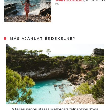
SPANYOLORSZÁG
/
AUGUSZTUS
26.
MÁS AJÁNLAT ÉRDEKELNE?
5 teljes napos utazás Mallorcára félpanziós 3*-os