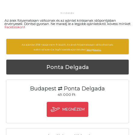
Az árak folyamatosan változnak és az ajánlat kiírásanak időpontjában
érvényesek. Döntsd gyorsan. Ne maradj le a legjobb ajánlatokról, kövess minket
Facebookon
!
Az ajánlat 2731 napja nem frissült. Az árak folyamatosan változhatnak,
ezért célszerű a legfrissebb ajánlatokat
böngészni.
Ponta Delgada
Budapest ⇄ Ponta Delgada
49.000 Ft
MEGNÉZEM