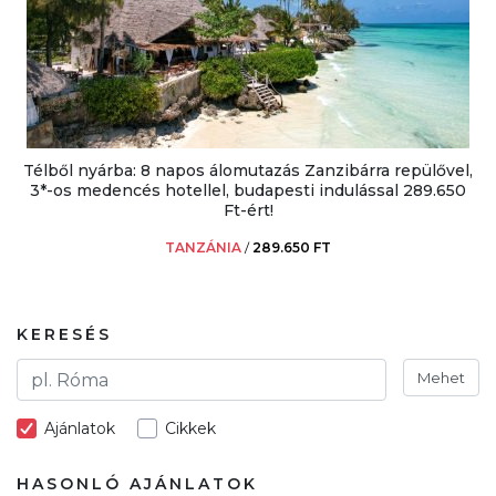
Télből nyárba: 8 napos álomutazás Zanzibárra repülővel,
3*-os medencés hotellel, budapesti indulással 289.650
Ft-ért!
TANZÁNIA
/
289.650 FT
KERESÉS
Mehet
Ajánlatok
Cikkek
HASONLÓ AJÁNLATOK