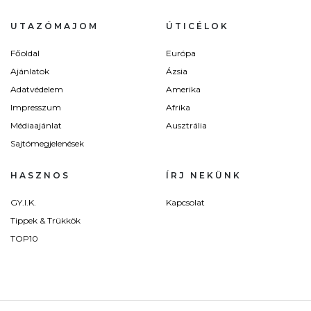
UTAZÓMAJOM
ÚTICÉLOK
Főoldal
Európa
Ajánlatok
Ázsia
Adatvédelem
Amerika
Impresszum
Afrika
Médiaajánlat
Ausztrália
Sajtómegjelenések
HASZNOS
ÍRJ NEKÜNK
GY.I.K.
Kapcsolat
Tippek & Trükkök
TOP10