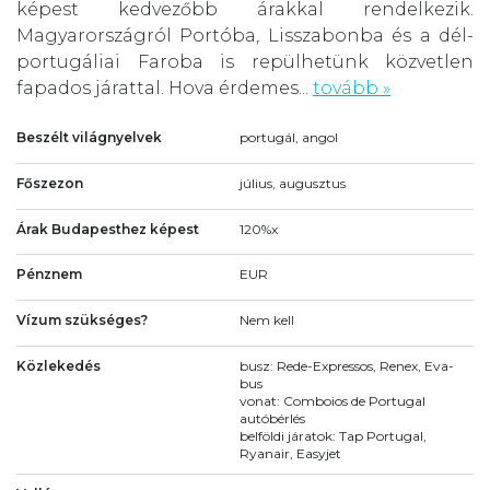
képest kedvezőbb árakkal rendelkezik.
Magyarországról Portóba, Lisszabonba és a dél-
portugáliai Faroba is repülhetünk közvetlen
fapados járattal. Hova érdemes...
tovább »
Beszélt világnyelvek
portugál, angol
Főszezon
július, augusztus
Árak Budapesthez képest
120%x
Pénznem
EUR
Vízum szükséges?
Nem kell
Közlekedés
busz: Rede-Expressos, Renex, Eva-
bus
vonat: Comboios de Portugal
autóbérlés
belföldi járatok: Tap Portugal,
Ryanair, Easyjet