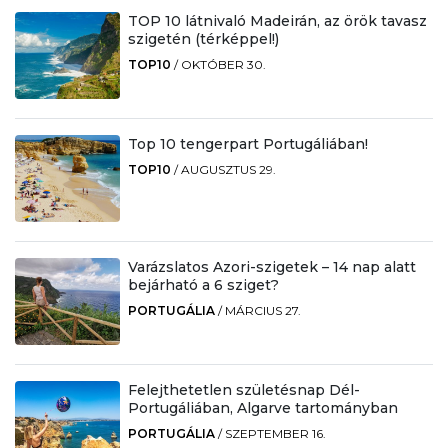
TOP 10 látnivaló Madeirán, az örök tavasz
szigetén (térképpel!)
TOP10
/
OKTÓBER 30.
Top 10 tengerpart Portugáliában!
TOP10
/
AUGUSZTUS 29.
Varázslatos Azori-szigetek – 14 nap alatt
bejárható a 6 sziget?
PORTUGÁLIA
/
MÁRCIUS 27.
Felejthetetlen születésnap Dél-
Portugáliában, Algarve tartományban
PORTUGÁLIA
/
SZEPTEMBER 16.