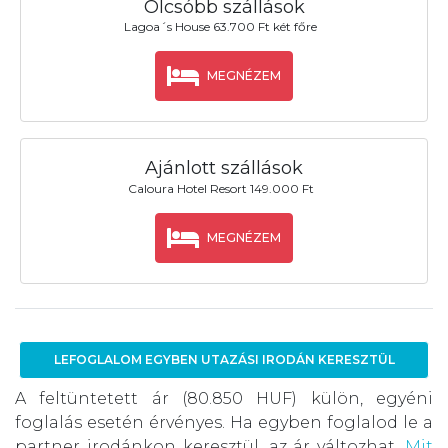
Olcsóbb szállások
Lagoa´s House 63.700 Ft két főre
MEGNÉZEM
Ajánlott szállások
Caloura Hotel Resort 149.000 Ft
MEGNÉZEM
LEFOGLALOM EGYBEN UTAZÁSI IRODÁN KERESZTÜL
A feltüntetett ár (80.850 HUF) külön, egyéni
foglalás esetén érvényes. Ha egyben foglalod le a
partner irodánkon keresztül, az ár változhat.
Mit