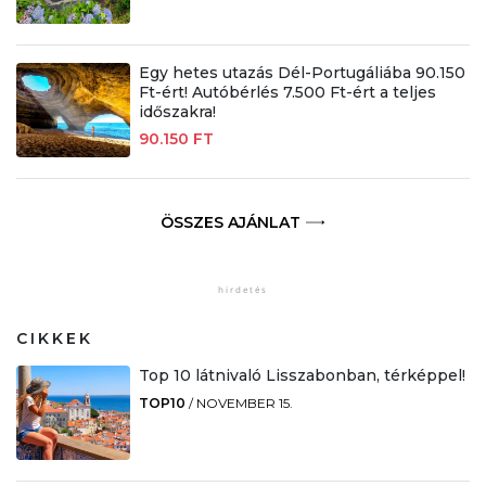
Egy hetes utazás Dél-Portugáliába 90.150
Ft-ért! Autóbérlés 7.500 Ft-ért a teljes
időszakra!
90.150 FT
ÖSSZES AJÁNLAT
CIKKEK
Top 10 látnivaló Lisszabonban, térképpel!
TOP10
/
NOVEMBER 15.