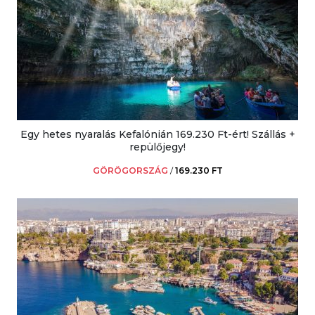
Egy hetes nyaralás Kefalónián 169.230 Ft-ért! Szállás +
repülőjegy!
GÖRÖGORSZÁG
/
169.230 FT