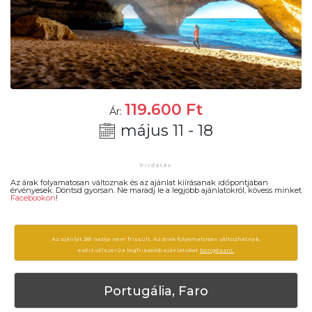
119.600
Ft
Ár:
május 11 - 18
Az árak folyamatosan változnak és az ajánlat kiírásanak időpontjában
érvényesek. Döntsd gyorsan. Ne maradj le a legjobb ajánlatokról, kövess minket
Facebookon
!
Az ajánlat 281 napja nem frissült. Az árak folyamatosan változhatnak,
ezért célszerű a legfrissebb ajánlatokat
böngészni.
Portugália, Faro