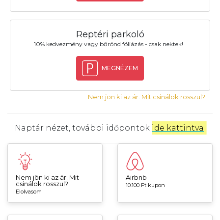
Reptéri parkoló
10% kedvezmény vagy bőrönd fóliázás - csak nektek!
MEGNÉZEM
Nem jön ki az ár. Mit csinálok rosszul?
Naptár nézet, további időpontok
ide kattintva
.
Nem jön ki az ár. Mit
Airbnb
csinálok rosszul?
10.100 Ft kupon
Elolvasom