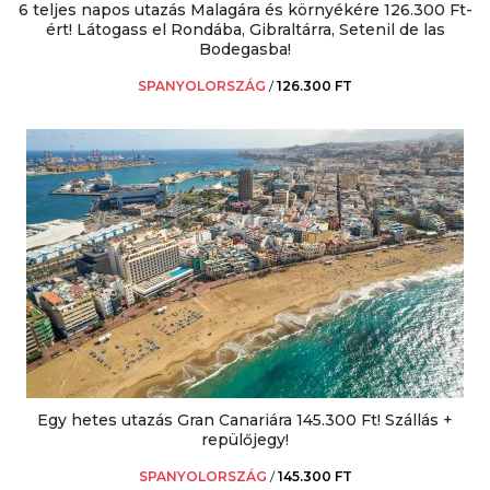
6 teljes napos utazás Malagára és környékére 126.300 Ft-
ért! Látogass el Rondába, Gibraltárra, Setenil de las
Bodegasba!
SPANYOLORSZÁG
/
126.300 FT
Egy hetes utazás Gran Canariára 145.300 Ft! Szállás +
repülőjegy!
SPANYOLORSZÁG
/
145.300 FT