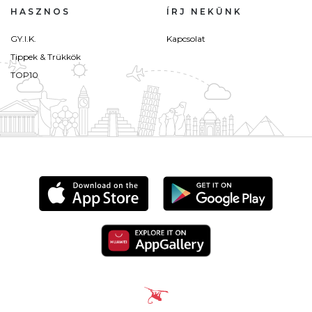
HASZNOS
ÍRJ NEKÜNK
GY.I.K.
Kapcsolat
Tippek & Trükkök
TOP10