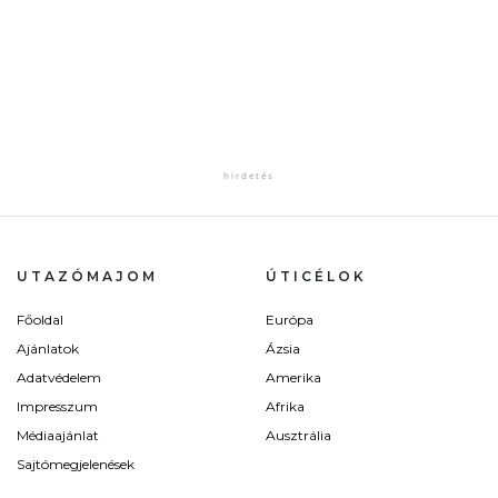
UTAZÓMAJOM
ÚTICÉLOK
Főoldal
Európa
Ajánlatok
Ázsia
Adatvédelem
Amerika
Impresszum
Afrika
Médiaajánlat
Ausztrália
Sajtómegjelenések