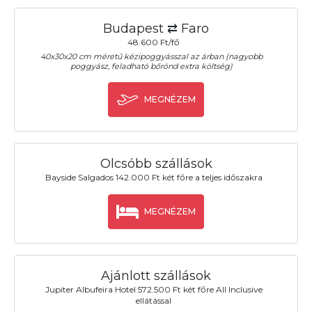
Budapest ⇄ Faro
48.600 Ft/fő
40x30x20 cm méretű kézipoggyásszal az árban (nagyobb
poggyász, feladható bőrönd extra költség)
MEGNÉZEM
Olcsóbb szállások
Bayside Salgados 142.000 Ft két főre a teljes időszakra
MEGNÉZEM
Ajánlott szállások
Jupiter Albufeira Hotel 572.500 Ft két főre All Inclusive
ellátással