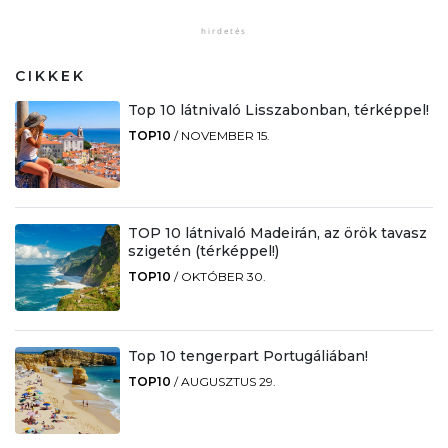
CIKKEK
Top 10 látnivaló Lisszabonban, térképpel!
TOP10
/
NOVEMBER 15.
TOP 10 látnivaló Madeirán, az örök tavasz
szigetén (térképpel!)
TOP10
/
OKTÓBER 30.
Top 10 tengerpart Portugáliában!
TOP10
/
AUGUSZTUS 29.