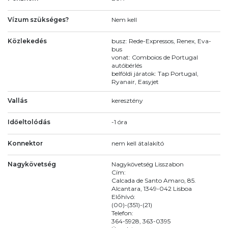
Vízum szükséges?
Nem kell
Közlekedés
busz: Rede-Expressos, Renex, Eva-
bus
vonat: Comboios de Portugal
autóbérlés
belföldi járatok: Tap Portugal,
Ryanair, Easyjet
Vallás
keresztény
Időeltolódás
-1 óra
Konnektor
nem kell átalakító
Nagykövetség
Nagykövetség Lisszabon
Cím:
Calcada de Santo Amaro, 85.
Alcantara, 1349-042 Lisboa
Előhívó:
(00)-(351)-(21)
Telefon:
364-5928, 363-0395