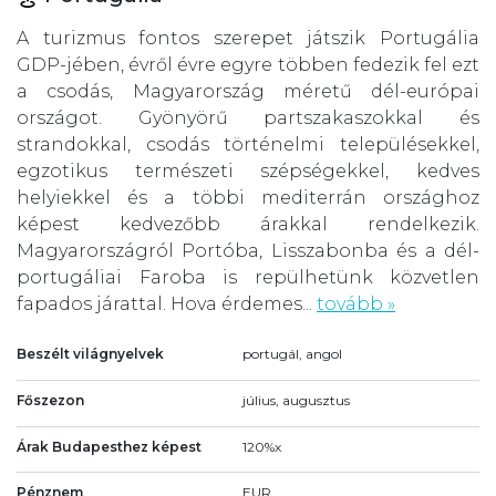
A turizmus fontos szerepet játszik Portugália
GDP-jében, évről évre egyre többen fedezik fel ezt
a csodás, Magyarország méretű dél-európai
országot. Gyönyörű partszakaszokkal és
strandokkal, csodás történelmi településekkel,
egzotikus természeti szépségekkel, kedves
helyiekkel és a többi mediterrán országhoz
képest kedvezőbb árakkal rendelkezik.
Magyarországról Portóba, Lisszabonba és a dél-
portugáliai Faroba is repülhetünk közvetlen
fapados járattal. Hova érdemes...
tovább »
Beszélt világnyelvek
portugál, angol
Főszezon
július, augusztus
Árak Budapesthez képest
120%x
Pénznem
EUR