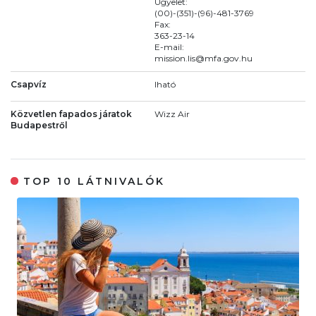
Ügyelet:
(00)-(351)-(96)-481-3769
Fax:
363-23-14
E-mail:
mission.lis@mfa.gov.hu
Csapvíz
Iható
Közvetlen fapados járatok
Wizz Air
Budapestről
TOP 10 LÁTNIVALÓK